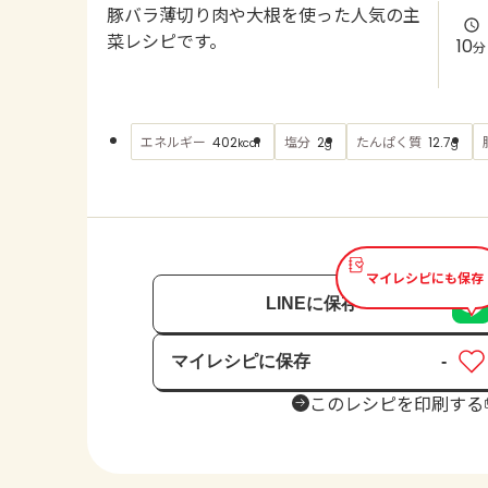
豚バラ薄切り肉や大根を使った人気の主
菜レシピです。
10
分
エネルギー
塩分
たんぱく質
402
2
12.7
kcal
g
g
マイレシピにも保存
LINEに保存
マイレシピに保存
-
保存済み
このレシピを印刷する