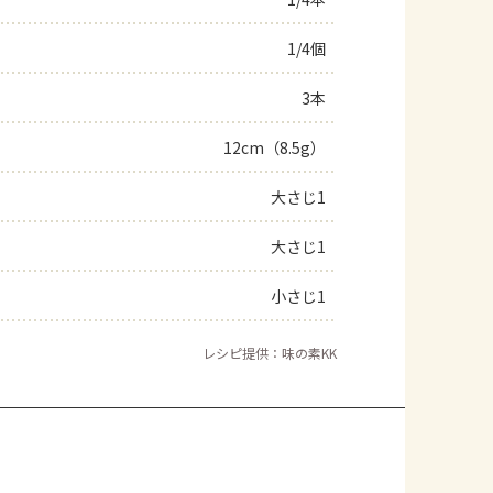
よくあるお問い合わせ
1/4個
3本
お買い物
12cm（8.5g）
AJINOMOTO PARK とは
大さじ1
大さじ1
小さじ1
レシピ提供：味の素KK