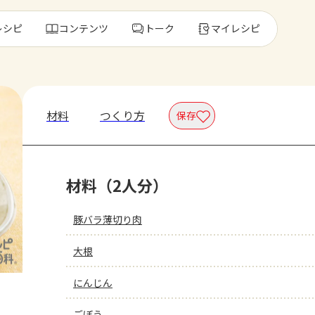
レシピ
コンテンツ
トーク
マイレシピ
レ
材料
つくり方
保存
人気の食材・
材料（2人分）
きゅうり
ゴーヤ
豚バラ薄切り肉
大根
にんじん
ごぼう