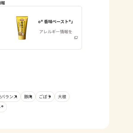
情報
「Cook Do® 香味ペースト®」
商品・アレルギー情報を
みる
養バランス
豚肉
ごぼう
大根
ト®