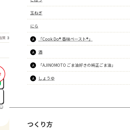
玉ねぎ
にら
もっと見る
脂質
35.3
「Cook Do® 香味ペースト®」
g
A
酒
A
「AJINOMOTO ごま油好きの純正ごま油」
A
！
しょうゆ
A
つくり方