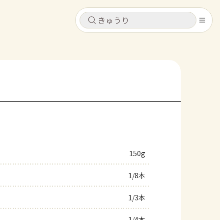
キャンセル
キャンセル
シピ
コンテンツ
ログインするとレシピを保存できます
ログイン
新規登録
レシピ
ホーム
なす
トマト
とうもろこし
ピーマン
みょうが
150g
コンテンツ
1/8本
レシピ
1/3本
トーク
1/4本