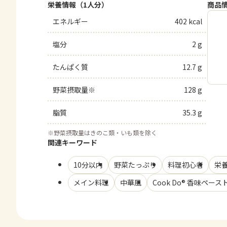
栄養情報（1人分）
商品
エネルギー
402 kcal
塩分
2 g
たんぱく質
12.7 g
野菜摂取量※
128 g
脂質
35.3 g
※
野菜摂取量はきのこ類・いも類を除く
関連キーワード
10分以内
野菜たっぷり
料理初心者
栄
メイン料理
中華風
Cook Do® 香味ペース