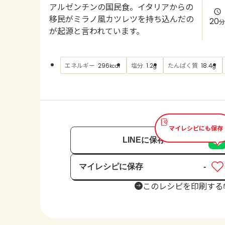
アルゼンチンの国民食。イタリアからの
移民がミラノ風カツレツを持ち込んだの
20
分
が起源と言われています。
エネルギー
塩分
たんぱく質
296
1.2
18.4
kcal
g
g
マイレシピにも保存
LINEに保存
マイレシピに保存
-
保存済み
このレシピを印刷する