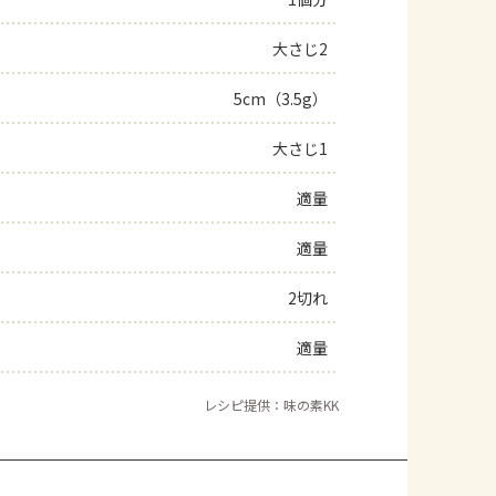
よくあるお問い合わせ
大さじ2
5cm（3.5g）
お買い物
大さじ1
AJINOMOTO PARK とは
適量
適量
2切れ
適量
レシピ提供：味の素KK