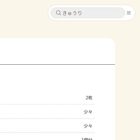
キャンセル
キャンセル
シピ
コンテンツ
ログインするとレシピを保存できます
ログイン
新規登録
レシピ
ホーム
なす
トマト
とうもろこし
ピーマン
みょうが
2枚
コンテンツ
少々
レシピ
少々
トーク
1個分