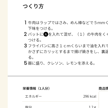
つくり方
1
牛肉はラップではさみ、めん棒などで５ｍｍ
下味をつける。
2
バットに
を入れて混ぜ、（１）の牛肉をく
Ａ
つける。
3
フライパンに高さ１ｃｍくらいまで油を入れ
かさずにカリッとするまで揚げ焼きをし、裏
る。
5
器に盛り、クレソン、レモンを添える。
栄養情報（1人分）
商品
エネルギー
296 kcal
塩分
1.2 g