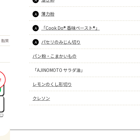
薄力粉
A
「Cook Do® 香味ペースト®」
A
もっと見る
脂質
18.9
パセリのみじん切り
g
A
パン粉・こまかいもの
「AJINOMOTO サラダ油」
！
レモンのくし形切り
クレソン