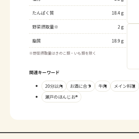
たんぱく質
18.4 g
野菜摂取量※
2 g
脂質
18.9 g
※
野菜摂取量はきのこ類・いも類を除く
関連キーワード
20分以内
お酒に合う
牛肉
メイン料理
瀬戸のほんじお®