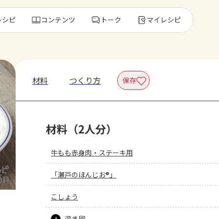
レシピ
コンテンツ
トーク
マイレシピ
レ
材料
つくり方
保存
人気の食材・
材料（2人分）
きゅうり
ゴーヤ
牛もも赤身肉・ステーキ用
「瀬戸のほんじお®」
こしょう
溶き卵
A