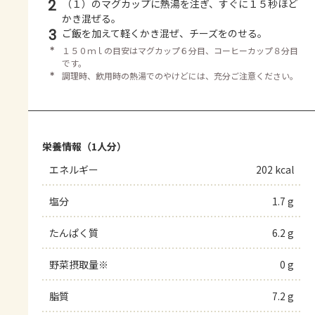
2
（１）のマグカップに熱湯を注ぎ、すぐに１５秒ほど
かき混ぜる。
3
ご飯を加えて軽くかき混ぜ、チーズをのせる。
＊
１５０ｍｌの目安はマグカップ６分目、コーヒーカップ８分目
です。
＊
調理時、飲用時の熱湯でのやけどには、充分ご注意ください。
栄養情報（1人分）
エネルギー
202 kcal
塩分
1.7 g
たんぱく質
6.2 g
野菜摂取量※
0 g
脂質
7.2 g