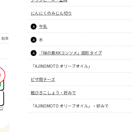
にんにくのみじん切り
牛乳
A
もっと見る
脂質
16.8
水
g
A
「味の素KKコンソメ」固形タイプ
A
「AJINOMOTO オリーブオイル」
！
ピザ用チーズ
粗びきこしょう・好みで
「AJINOMOTO オリーブオイル」・好みで