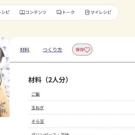
レシピ
コンテンツ
トーク
マイレシピ
レ
材料
つくり方
保存
人気の食材・
材料（2人分）
きゅうり
ゴーヤ
ご飯
玉ねぎ
そら豆
グリンピース・正味