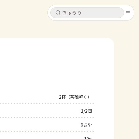
キャンセル
キャンセル
シピ
コンテンツ
ログインするとレシピを保存できます
ログイン
新規登録
レシピ
ホーム
なす
トマト
とうもろこし
ピーマン
みょうが
2杯（茶碗軽く）
コンテンツ
1/2個
レシピ
6さや
トーク
10g