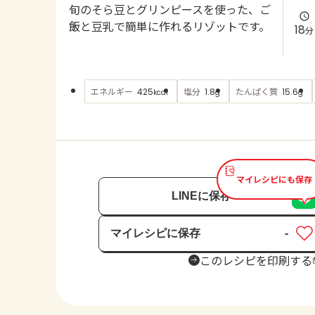
旬のそら豆とグリンピースを使った、ご
飯と豆乳で簡単に作れるリゾットです。
18
分
エネルギー
塩分
たんぱく質
425
1.8
15.6
kcal
g
g
マイレシピにも保存
LINEに保存
マイレシピに保存
-
保存済み
このレシピを印刷する