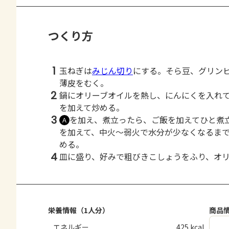
つくり方
1
玉ねぎは
みじん切り
にする。そら豆、グリン
薄皮をむく。
2
鍋にオリーブオイルを熱し、にんにくを入れ
を加えて炒める。
3
を加え、煮立ったら、ご飯を加えてひと煮
Ａ
を加えて、中火～弱火で水分が少なくなるま
める。
4
皿に盛り、好みで粗びきこしょうをふり、オ
栄養情報（1人分）
商品
エネルギー
425 kcal