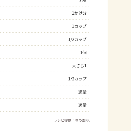
よくあるお問い合わせ
1かけ分
1カップ
お買い物
1/2カップ
AJINOMOTO PARK とは
1個
大さじ1
1/2カップ
適量
適量
レシピ提供：味の素KK