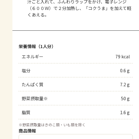
汁ごと入れて、ふんわりラップをかけ、電子レンジ
（６００Ｗ）で２分加熱し、「コクうま」を加えて軽
くあえる。
栄養情報（1人分）
エネルギー
79 kcal
塩分
0.6 g
たんぱく質
7.2 g
野菜摂取量※
50 g
脂質
1.6 g
※
野菜摂取量はきのこ類・いも類を除く
商品情報