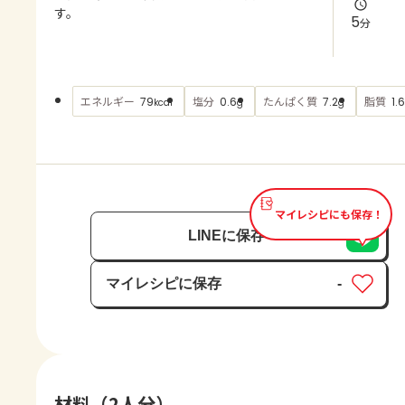
よくあるお問い合わせ
す。
5
分
お買い物
エネルギー
塩分
たんぱく質
脂質
79
0.6
7.2
1.6
kcal
g
g
AJINOMOTO PARK とは
マイレシピにも保存！
LINEに保存
マイレシピに保存
-
保存済み
材料（2人分）