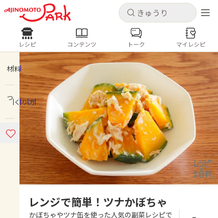
キャンセル
キャンセル
レシピ
コンテンツ
トーク
マイレシピ
レシピ
コンテンツ
ログインするとレシピを保存できます
ログイン
新規登録
材料
人気の食材・レシピ
つくり方
ホーム
きゅうり
なす
トマト
とうもろこし
ピーマン
みょうが
ゴーヤ
コンテンツ
レシピ
トーク
レンジで簡単！ツナかぼちゃ
かぼちゃやツナ缶を使った人気の副菜レシピで