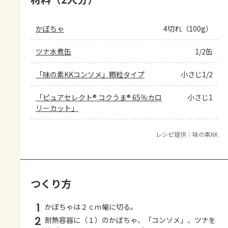
かぼちゃ
4切れ（100g）
ツナ水煮缶
1/2缶
「味の素KKコンソメ」顆粒タイプ
小さじ1/2
「ピュアセレクト® コクうま® 65％カロ
小さじ1
リーカット」
レシピ提供：味の素KK
つくり方
1
かぼちゃは２ｃｍ幅に切る。
2
耐熱容器に（１）のかぼちゃ、「コンソメ」、ツナを