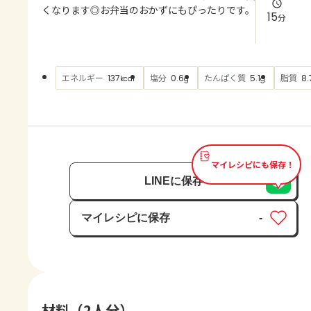
よくあるお問い合わせ
くなります◎お弁当のおかずにもぴったりです。
15
分
お買い物
エネルギー
塩分
たんぱく質
脂質
137
0.6
5.1
8.
kcal
g
g
AJINOMOTO PARK とは
マイレシピにも保存！
LINEに保存
マイレシピに保存
-
保存済み
材料（2人分）