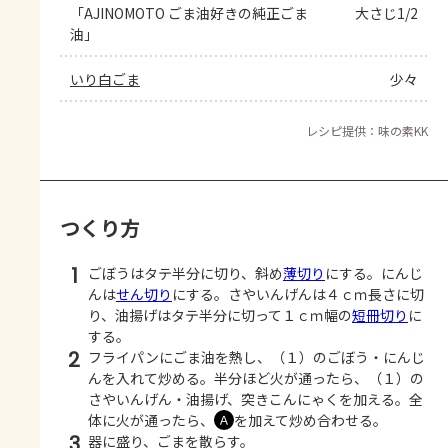
「AJINOMOTO ごま油好きの純正ごま
大さじ1/2
油」
いり白ごま
少々
レシピ提供：味の素KK
つくり方
1
ごぼうはタテ半分に切り、斜め
薄切り
にする。にんじ
んは
せん切り
にする。さやいんげんは４ｃｍ長さに切
り、油揚げはタテ半分に切って１ｃｍ幅の
短冊切り
に
する。
2
フライパンにごま油を熱し、（１）のごぼう・にんじ
んを入れて炒める。半分ほど火が通ったら、（１）の
さやいんげん・油揚げ、突きこんにゃくを加える。全
体に火が通ったら、
を加えて炒め合わせる。
Ａ
3
器に盛り、ごまを散らす。