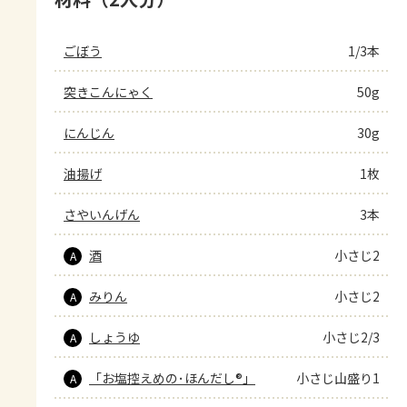
ごぼう
1/3本
突きこんにゃく
50g
にんじん
30g
油揚げ
1枚
さやいんげん
3本
酒
小さじ2
A
みりん
小さじ2
A
しょうゆ
小さじ2/3
A
「お塩控えめの･ほんだし®」
小さじ山盛り1
A