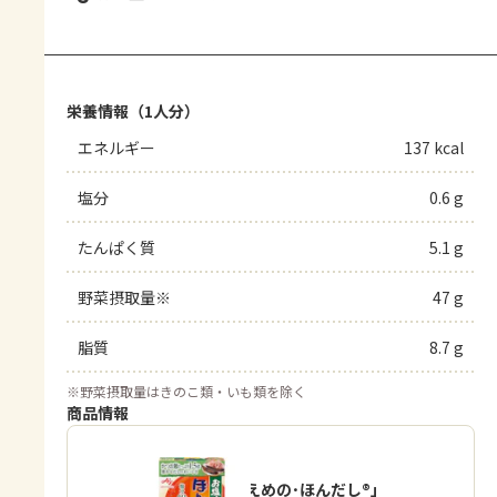
栄養情報（1人分）
エネルギー
137 kcal
塩分
0.6 g
たんぱく質
5.1 g
野菜摂取量※
47 g
脂質
8.7 g
※
野菜摂取量はきのこ類・いも類を除く
商品情報
「お塩控えめの･ほんだし®」