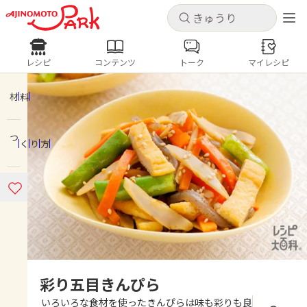
キャンセル
キャンセル
レシピ
コンテンツ
トーク
マイレシピ
レシピ
コンテンツ
ログインするとレシピを保存できます
ログイン
新規登録
材料
人気の食材・レシピ
つくり方
ホーム
きゅうり
なす
トマト
とうもろこし
ピーマン
みょうが
ゴーヤ
コンテンツ
レシピ
トーク
彩り五目きんぴら
いろいろな食材を使ったきんぴらは味も彩りも良