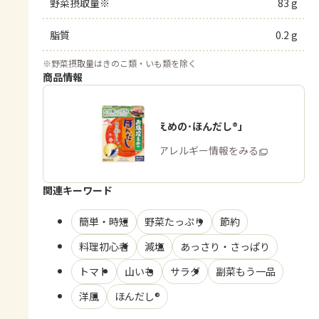
野菜摂取量※
83 g
脂質
0.2 g
※
野菜摂取量はきのこ類・いも類を除く
商品情報
「お塩控えめの･ほんだし®」
商品・アレルギー情報をみる
関連キーワード
簡単・時短
野菜たっぷり
節約
料理初心者
減塩
あっさり・さっぱり
トマト
山いも
サラダ
副菜もう一品
洋風
ほんだし®