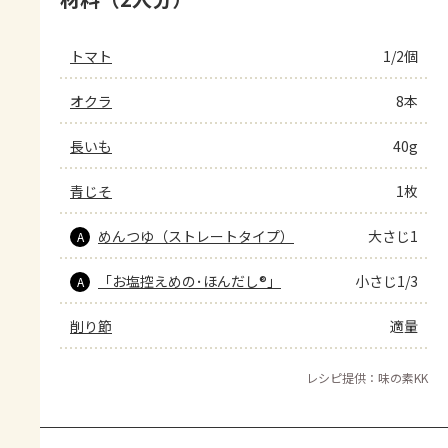
トマト
1/2個
オクラ
8本
長いも
40g
青じそ
1枚
めんつゆ（ストレートタイプ）
大さじ1
A
「お塩控えめの･ほんだし®」
小さじ1/3
A
削り節
適量
レシピ提供：味の素KK