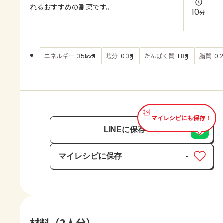
よくあるお問い合わせ
れるおすすめの副菜です。
10
分
お買い物
エネルギー
塩分
たんぱく質
脂質
35
0.3
1.8
0.2
kcal
g
g
AJINOMOTO PARK とは
マイレシピにも保存！
LINEに保存
マイレシピに保存
-
保存済み
材料（2人分）