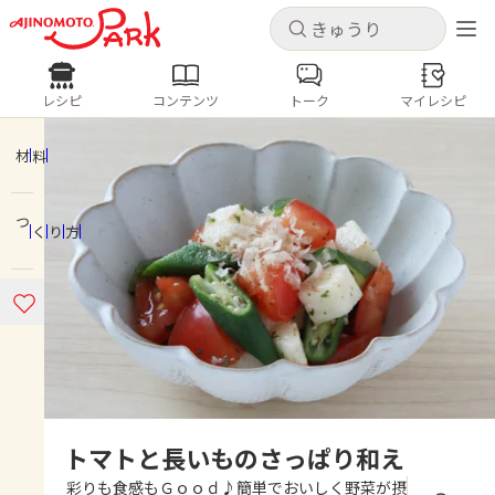
キャンセル
キャンセル
レシピ
コンテンツ
トーク
マイレシピ
レシピ
コンテンツ
ログインするとレシピを保存できます
ログイン
新規登録
材料
人気の食材・レシピ
つくり方
ホーム
きゅうり
なす
トマト
とうもろこし
ピーマン
みょうが
ゴーヤ
コンテンツ
レシピ
トーク
トマトと長いものさっぱり和え
彩りも食感もＧｏｏｄ♪簡単でおいしく野菜が摂