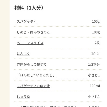
材料（1人分）
スパゲッティ
100g
しめじ・好みのきのこ
100g
ベーコンスライス
2枚
にんにく
1かけ
赤唐がらしの輪切り
1/2本分
「ほんだし® いりこだし」
小さじ1
スパゲッティのゆで汁
100ml
しょうゆ
小さじ1