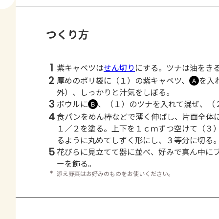
つくり方
1
紫キャベツは
せん切り
にする。ツナは油をき
2
厚めのポリ袋に（１）の紫キャベツ、
を入
Ａ
外）、しっかりと汁気をしぼる。
3
ボウルに
、（１）のツナを入れて混ぜ、（
Ｂ
4
食パンをめん棒などで薄く伸ばし、片面全体
１／２を塗る。上下を１ｃｍずつ空けて（３
るように丸めてしずく形にし、３等分に切る
5
花びらに見立てて器に並べ、好みで真ん中に
ーを飾る。
＊
添え野菜はお好みのものをお使いください。