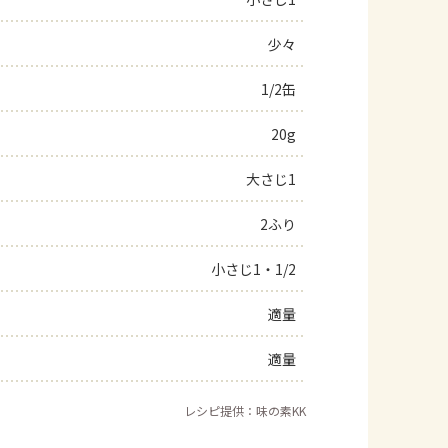
よくあるお問い合わせ
少々
1/2缶
お買い物
20g
AJINOMOTO PARK とは
大さじ1
2ふり
小さじ1・1/2
適量
適量
レシピ提供：味の素KK