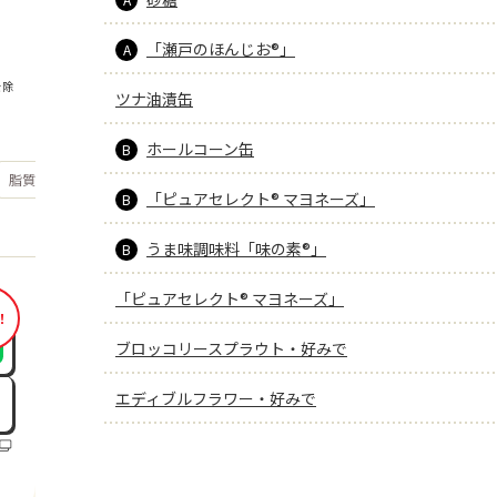
「瀬戸のほんじお®」
A
を除
ツナ油漬缶
ホールコーン缶
B
もっと見る
脂質
29
g
「ピュアセレクト® マヨネーズ」
B
うま味調味料「味の素®」
B
「ピュアセレクト® マヨネーズ」
！
ブロッコリースプラウト・好みで
エディブルフラワー・好みで