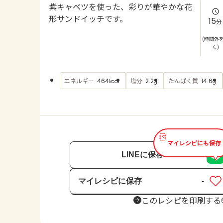
紫キャベツを使った、彩りが華やかな花
形サンドイッチです。
15
分
(時間外
く)
エネルギー
塩分
たんぱく質
464
2.2
14.6
kcal
g
g
マイレシピにも保存
LINEに保存
マイレシピに保存
-
保存済み
このレシピを印刷する