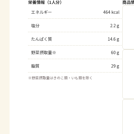
栄養情報（1人分）
商品
エネルギー
464 kcal
塩分
2.2 g
たんぱく質
14.6 g
野菜摂取量※
60 g
脂質
29 g
※
野菜摂取量はきのこ類・いも類を除く