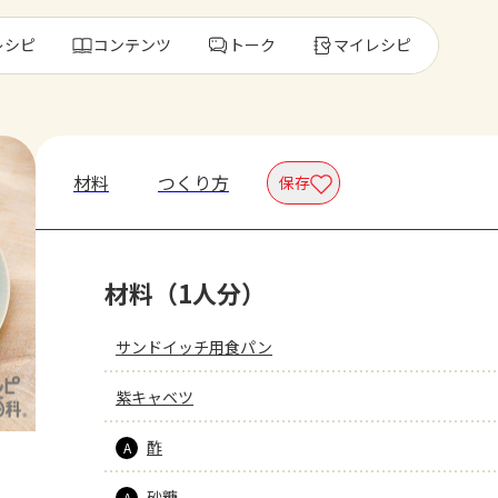
レシピ
コンテンツ
トーク
マイレシピ
レ
材料
つくり方
保存
人気の食材・
材料（1人分）
きゅうり
ゴーヤ
サンドイッチ用食パン
紫キャベツ
酢
A
砂糖
A