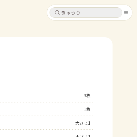
キャンセル
キャンセル
シピ
コンテンツ
ログインするとレシピを保存できます
ログイン
新規登録
レシピ
ホーム
なす
トマト
とうもろこし
ピーマン
みょうが
3枚
コンテンツ
1枚
レシピ
大さじ1
トーク
小さじ1