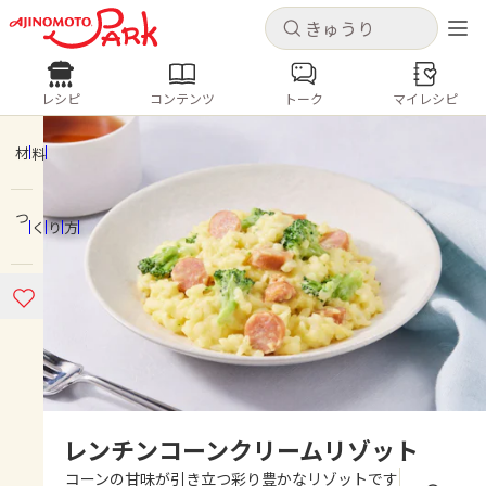
キャンセル
キャンセル
レシピ
コンテンツ
トーク
マイレシピ
レシピ
コンテンツ
ログインするとレシピを保存できます
ログイン
新規登録
材料
人気の食材・レシピ
つくり方
ホーム
きゅうり
なす
トマト
とうもろこし
ピーマン
みょうが
ゴーヤ
コンテンツ
レシピ
トーク
レンチンコーンクリームリゾット
コーンの甘味が引き立つ彩り豊かなリゾットです