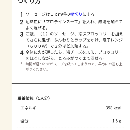
つくり方
1
ソーセージは１ｃｍ幅の
輪切り
にする
2
耐熱皿に「プロテインスープ」を入れ、熱湯を加えて
よく混ぜる。
3
ご飯、（１）のソーセージ、冷凍ブロッコリーを加え
てさらに混ぜ、ふんわりとラップをかけ、電子レンジ
（６００Ｗ）で２分ほど加熱する。
4
全体に火が通ったら、粉チーズを加え、ブロッコリー
をほぐしながら、とろみがつくまで混ぜる。
＊
時間が経つと米がスープを吸ってしまうので、早めにお召し上
がりください。
栄養情報（1人分）
エネルギー
398 kcal
塩分
1.5 g