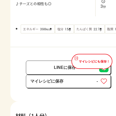
よくあるお問い合わせ
♪チーズとの相性も◎
3
分
お買い物
エネルギー
塩分
たんぱく質
脂質
398
1.5
22.7
kcal
g
g
AJINOMOTO PARK とは
マイレシピにも保存！
LINEに保存
マイレシピに保存
-
保存済み
材料（1人分）