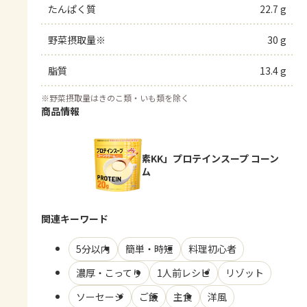
たんぱく質
22.7 g
野菜摂取量※
30 g
脂質
13.4 g
※
野菜摂取量はきのこ類・いも類を除く
商品情報
「味の素KK」プロテインスープ コーン
クリーム
関連キーワード
5分以内
簡単・時短
料理初心者
濃厚・こってり
1人前レシピ
リゾット
ソーセージ
ご飯
主食
洋風