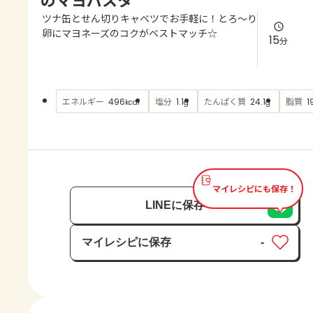
よくあるお問い合わせ
ツナ缶とせん切りキャベツでお手軽に！とろ～り
卵にマヨネーズのコクがベストマッチ☆
15
分
お買い物
AJINOMOTO PARK とは
エネルギー
塩分
たんぱく質
脂質
496
1.1
24.1
1
kcal
g
g
マイレシピにも保存！
LINEに保存
マイレシピに保存
-
保存済み