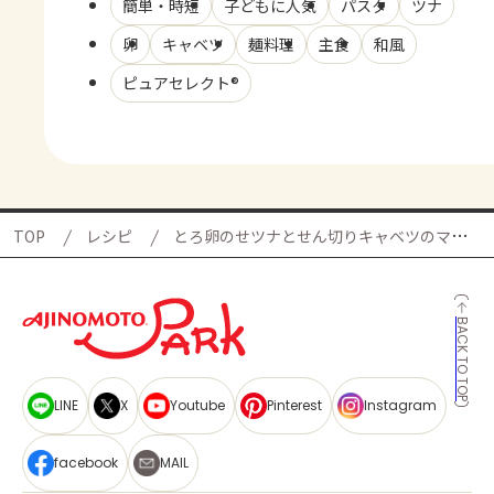
簡単・時短
子どもに人気
パスタ
ツナ
卵
キャベツ
麺料理
主食
和風
ピュアセレクト®
TOP
レシピ
とろ卵のせツナとせん切りキャベツのマヨパスタ
BACK TO TOP
LINE
X
Youtube
Pinterest
Instagram
facebook
MAIL