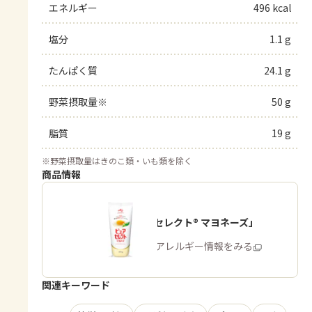
エネルギー
496 kcal
塩分
1.1 g
たんぱく質
24.1 g
野菜摂取量※
50 g
脂質
19 g
※
野菜摂取量はきのこ類・いも類を除く
商品情報
「ピュアセレクト® マヨネーズ」
商品・アレルギー情報をみる
関連キーワード