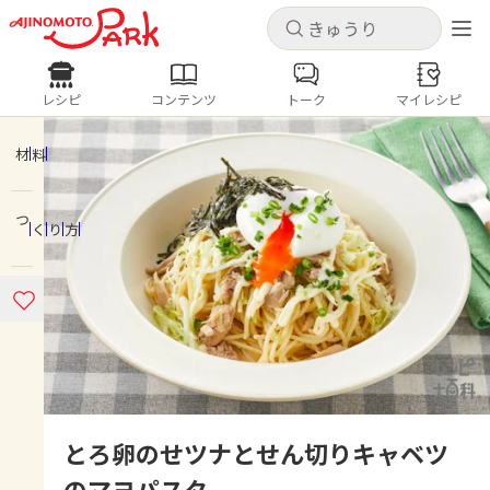
キャンセル
キャンセル
レシピ
コンテンツ
トーク
マイレシピ
レシピ
コンテンツ
ログインするとレシピを保存できます
ログイン
新規登録
材料
人気の食材・レシピ
つくり方
ホーム
きゅうり
なす
トマト
とうもろこし
ピーマン
みょうが
ゴーヤ
コンテンツ
レシピ
トーク
とろ卵のせツナとせん切りキャベツ
のマヨパスタ