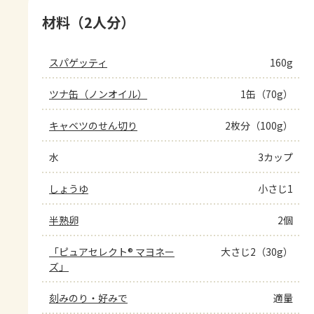
材料（2人分）
スパゲッティ
160g
ツナ缶（ノンオイル）
1缶（70g）
キャベツのせん切り
2枚分（100g）
水
3カップ
しょうゆ
小さじ1
半熟卵
2個
「ピュアセレクト® マヨネー
大さじ2（30g）
ズ」
刻みのり・好みで
適量