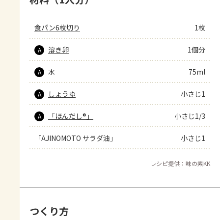
食パン6枚切り
1枚
溶き卵
1個分
A
水
75ml
A
しょうゆ
小さじ1
A
「ほんだし®」
小さじ1/3
A
「AJINOMOTO サラダ油」
小さじ1
レシピ提供：味の素KK
つくり方