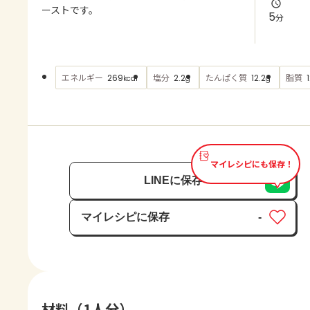
よくあるお問い合わせ
ーストです。
5
分
お買い物
エネルギー
塩分
たんぱく質
脂質
269
2.2
12.2
kcal
g
g
AJINOMOTO PARK とは
マイレシピにも保存！
LINEに保存
マイレシピに保存
-
保存済み
材料（1人分）