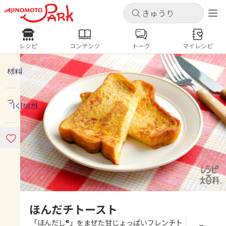
キャンセル
キャンセル
レシピ
コンテンツ
トーク
マイレシピ
レシピ
コンテンツ
ログインするとレシピを保存できます
ログイン
新規登録
材料
人気の食材・レシピ
つくり方
ホーム
きゅうり
なす
トマト
とうもろこし
ピーマン
みょうが
ゴーヤ
コンテンツ
レシピ
トーク
ほんだチトースト
「ほんだし®」をまぜた甘じょっぱいフレンチト