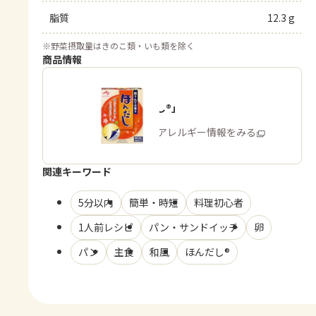
脂質
12.3 g
※
野菜摂取量はきのこ類・いも類を除く
商品情報
「ほんだし®」
商品・アレルギー情報をみる
関連キーワード
5分以内
簡単・時短
料理初心者
1人前レシピ
パン・サンドイッチ
卵
パン
主食
和風
ほんだし®