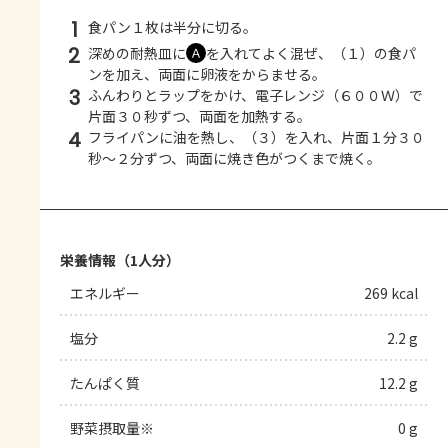
1
食パン１枚は半分に切る。
2
深めの耐熱皿に
を入れてよく混ぜ、（１）の食パ
Ａ
ンを加え、両面に卵液をからませる。
3
ふんわりとラップをかけ、電子レンジ（６００Ｗ）で
片面３０秒ずつ、両面を加熱する。
4
フライパンに油を熱し、（３）を入れ、片面１分３０
秒～２分ずつ、両面に焼き色がつくまで焼く。
栄養情報（1人分）
エネルギー
269 kcal
塩分
2.2 g
たんぱく質
12.2 g
野菜摂取量※
0 g