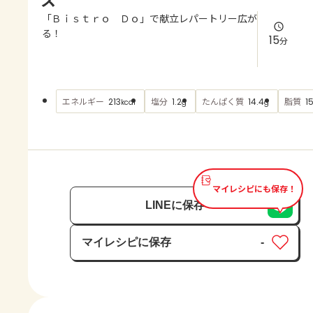
よくあるお問い合わせ
「Ｂｉｓｔｒｏ Ｄｏ」で献立レパートリー広が
る！
15
分
お買い物
AJINOMOTO PARK とは
エネルギー
塩分
たんぱく質
脂質
213
1.2
14.4
1
kcal
g
g
マイレシピにも保存！
LINEに保存
マイレシピに保存
-
保存済み