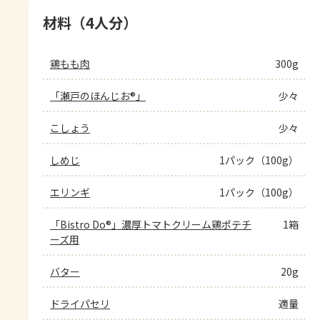
材料（4人分）
鶏もも肉
300g
「瀬戸のほんじお®」
少々
こしょう
少々
しめじ
1パック（100g）
エリンギ
1パック（100g）
「Bistro Do®」濃厚トマトクリーム鶏ポテチ
1箱
ーズ用
バター
20g
ドライパセリ
適量