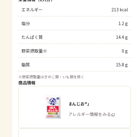
エネルギー
213 kcal
塩分
1.2 g
たんぱく質
14.4 g
野菜摂取量※
0 g
脂質
15.8 g
※
野菜摂取量はきのこ類・いも類を除く
商品情報
「瀬戸のほんじお®」
商品・アレルギー情報をみる