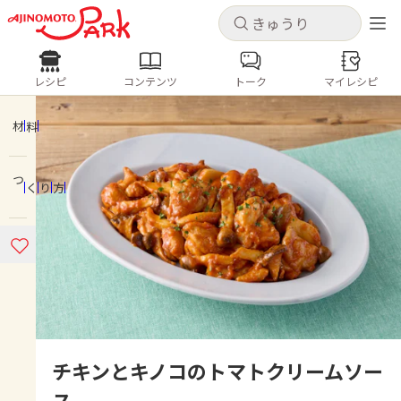
キャンセル
キャンセル
レシピ
コンテンツ
トーク
マイレシピ
レシピ
コンテンツ
ログインするとレシピを保存できます
ログイン
新規登録
材料
人気の食材・レシピ
つくり方
ホーム
きゅうり
なす
トマト
とうもろこし
ピーマン
みょうが
ゴーヤ
コンテンツ
レシピ
トーク
チキンとキノコのトマトクリームソー
ス