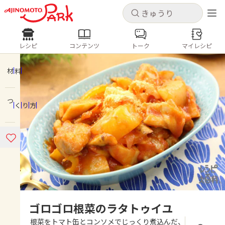
キャンセル
キャンセル
レシピ
コンテンツ
トーク
マイレシピ
レシピ
コンテンツ
ログインするとレシピを保存できます
ログイン
新規登録
材料
人気の食材・レシピ
つくり方
ホーム
きゅうり
なす
トマト
とうもろこし
ピーマン
みょうが
ゴーヤ
コンテンツ
レシピ
トーク
ゴロゴロ根菜のラタトゥイユ
根菜をトマト缶とコンソメでじっくり煮込んだ、