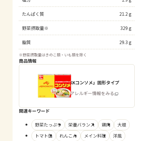
たんぱく質
21.2 g
野菜摂取量※
329 g
脂質
29.3 g
※
野菜摂取量はきのこ類・いも類を除く
商品情報
「味の素KKコンソメ」固形タイプ
商品・アレルギー情報をみる
関連キーワード
野菜たっぷり
栄養バランス
鶏肉
大根
トマト缶
れんこん
メイン料理
洋風