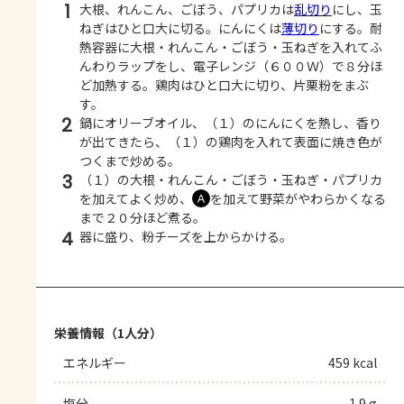
1
大根、れんこん、ごぼう、パプリカは
乱切り
にし、玉
ねぎはひと口大に切る。にんにくは
薄切り
にする。耐
熱容器に大根・れんこん・ごぼう・玉ねぎを入れてふ
んわりラップをし、電子レンジ（６００Ｗ）で８分ほ
ど加熱する。鶏肉はひと口大に切り、片栗粉をまぶ
す。
2
鍋にオリーブオイル、（１）のにんにくを熱し、香り
が出てきたら、（１）の鶏肉を入れて表面に焼き色が
つくまで炒める。
3
（１）の大根・れんこん・ごぼう・玉ねぎ・パプリカ
を加えてよく炒め、
を加えて野菜がやわらかくなる
Ａ
まで２０分ほど煮る。
4
器に盛り、粉チーズを上からかける。
栄養情報（1人分）
エネルギー
459 kcal
塩分
1.9 g