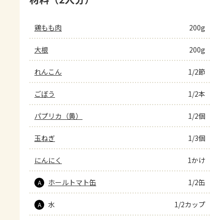
鶏もも肉
200g
大根
200g
れんこん
1/2節
ごぼう
1/2本
パプリカ（黄）
1/2個
玉ねぎ
1/3個
にんにく
1かけ
ホールトマト缶
1/2缶
A
水
1/2カップ
A