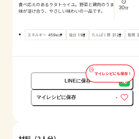
よくあるお問い合わせ
食べ応えのあるラタトゥイユ。野菜と鶏肉のうま
30
分
味が溶け合う、やさしい味わいの一品です。
お買い物
エネルギー
塩分
たんぱく質
脂質
459
1.9
21.2
kcal
g
g
AJINOMOTO PARK とは
マイレシピにも保存！
LINEに保存
マイレシピに保存
-
保存済み
材料（2人分）