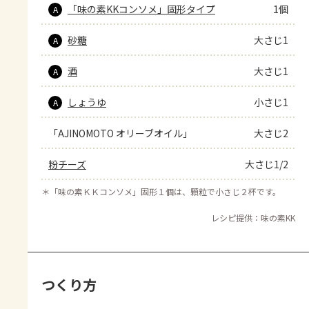
「味の素KKコンソメ」固形タイプ
1個
A
砂糖
大さじ1
A
酒
大さじ1
A
しょうゆ
小さじ1
A
「AJINOMOTO オリーブオイル」
大さじ2
粉チーズ
大さじ1/2
＊
「味の素ＫＫコンソメ」固形１個は、顆粒で小さじ２杯です。
レシピ提供：味の素KK
つくり方