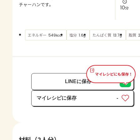
よくあるお問い合わせ
チャーハンです。
10
分
お買い物
エネルギー
塩分
たんぱく質
脂質
549
1.6
13.7
kcal
g
g
AJINOMOTO PARK とは
マイレシピにも保存！
LINEに保存
マイレシピに保存
-
保存済み
材料（2人分）