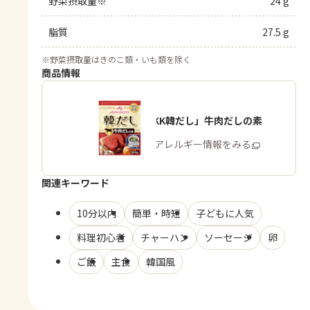
野菜摂取量※
24 g
脂質
27.5 g
※
野菜摂取量はきのこ類・いも類を除く
商品情報
「味の素KK韓だし」牛肉だしの素
商品・アレルギー情報をみる
関連キーワード
10分以内
簡単・時短
子どもに人気
料理初心者
チャーハン
ソーセージ
卵
ご飯
主食
韓国風