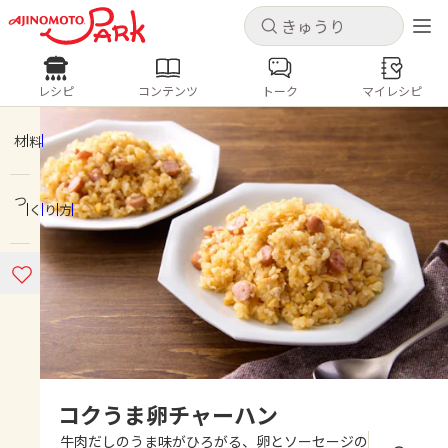
キャンセル
キャンセル
レシピ
コンテンツ
トーク
マイレシピ
レシピ
コンテンツ
ログインするとレシピを保存できます
ログイン
新規登録
材料
人気の食材・レシピ
つくり方
ホーム
きゅうり
なす
トマト
とうもろこし
ピーマン
みょうが
ゴーヤ
コンテンツ
レシピ
トーク
コクうま卵チャーハン
牛肉だしのうま味がひろがる、卵とソーセージの