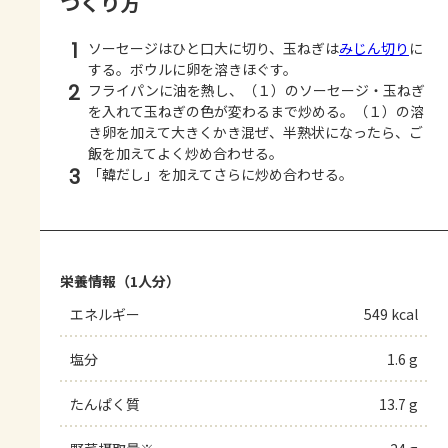
つくり方
1
ソーセージはひと口大に切り、玉ねぎは
みじん切り
に
する。ボウルに卵を溶きほぐす。
2
フライパンに油を熱し、（１）のソーセージ・玉ねぎ
を入れて玉ねぎの色が変わるまで炒める。（１）の溶
き卵を加えて大きくかき混ぜ、半熟状になったら、ご
飯を加えてよく炒め合わせる。
3
「韓だし」を加えてさらに炒め合わせる。
栄養情報（1人分）
エネルギー
549 kcal
塩分
1.6 g
たんぱく質
13.7 g