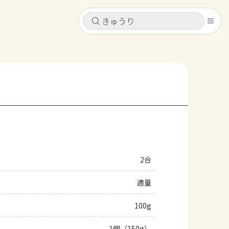
キャンセル
キャンセル
シピ
コンテンツ
ログインするとレシピを保存できます
ログイン
新規登録
レシピ
ホーム
なす
トマト
とうもろこし
ピーマン
みょうが
2合
コンテンツ
適量
レシピ
100g
トーク
1個（150g）