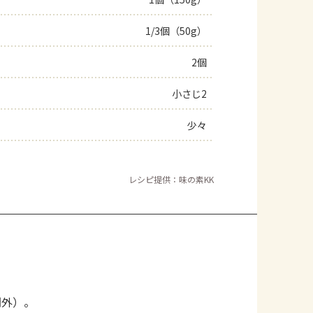
よくあるお問い合わせ
1/3個（50g）
2個
お買い物
小さじ2
AJINOMOTO PARK とは
少々
レシピ提供：味の素KK
間外）。