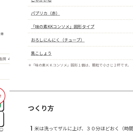
パプリカ（赤）
「味の素KKコンソメ」固形タイプ
を除
おろしにんにく（チューブ）
黒こしょう
もっと見る
脂質
4.4
g
＊
「味の素ＫＫコンソメ」固形１個は、顆粒で小さじ２杯です。
！
つくり方
1
米は洗ってザルに上げ、３０分ほどおく（時