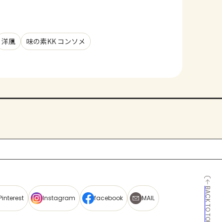
洋風
味の素KK コンソメ
BACK TO TOP
Pinterest
Instagram
facebook
MAIL