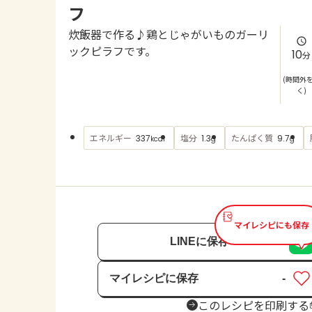
フ
炊飯器で作る♪鶏とじゃがいものガーリ
ックピラフです。
10
分
(時間外
く)
エネルギー
塩分
たんぱく質
337
1.3
9.7
kcal
g
g
マイレシピにも保存
LINEに保存
マイレシピに保存
-
保存済み
このレシピを印刷する