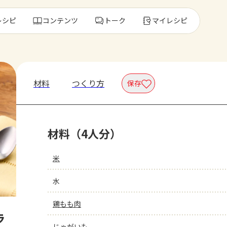
レシピ
コンテンツ
トーク
マイレシピ
レ
材料
つくり方
保存
人気の食材・
材料（4人分）
きゅうり
ゴーヤ
米
水
鶏もも肉
ラ
じゃがいも