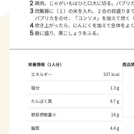
2
鶏肉、じゃがいもはひと口大に切る。パプリ
3
炊飯器に（１）の米を入れ、２合の目盛りま
パプリカをのせ、「コンソメ」を加えて炊く
4
炊き上がったら、にんにくを加えて全体をよ
5
器に盛り、黒こしょうをふる。
栄養情報（1人分）
商品
エネルギー
337 kcal
塩分
1.3 g
たんぱく質
9.7 g
野菜摂取量※
14 g
脂質
4.4 g