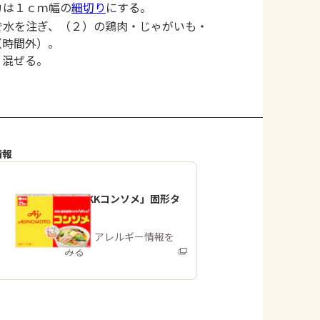
カは１ｃｍ幅の
細切り
にする。
で水を注ぎ、（２）の鶏肉・じゃがいも・
（時間外）。
く混ぜる。
情報
「味の素KKコンソメ」固形タ
イプ
商品・アレルギー情報を
みる