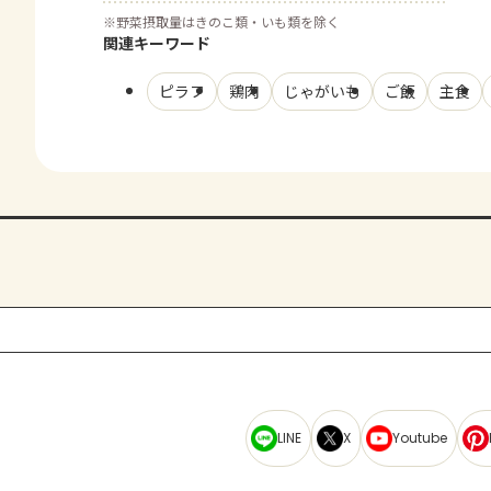
※
野菜摂取量はきのこ類・いも類を除く
関連キーワード
ピラフ
鶏肉
じゃがいも
ご飯
主食
LINE
X
Youtube