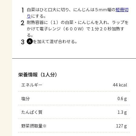
1
白菜はひと口大に切り、にんじんは５ｍｍ幅の
短冊切
り
にする。
2
耐熱容器に（１）の白菜・にんじんを入れ、ラップを
かけて電子レンジ（６００Ｗ）で１分２０秒加熱す
る。
3
を加えて混ぜ合わせる。
Ａ
栄養情報（1人分）
エネルギー
44 kcal
塩分
0.6 g
たんぱく質
1.3 g
野菜摂取量※
127 g