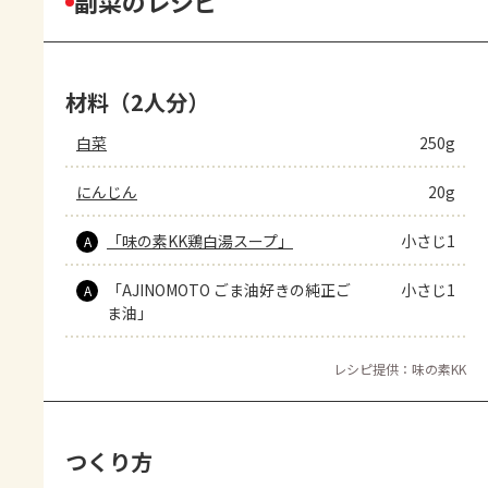
副菜のレシピ
材料（2人分）
白菜
250g
にんじん
20g
「味の素KK鶏白湯スープ」
小さじ1
A
「AJINOMOTO ごま油好きの純正ご
小さじ1
A
ま油」
レシピ提供：味の素KK
つくり方