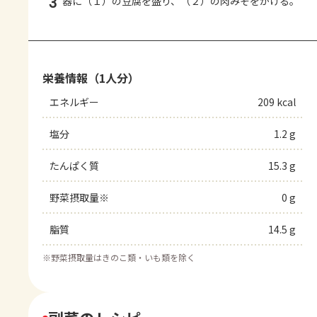
3
器に（１）の豆腐を盛り、（２）の肉みそをかける。
栄養情報（1人分）
エネルギー
209 kcal
塩分
1.2 g
たんぱく質
15.3 g
野菜摂取量※
0 g
脂質
14.5 g
※
野菜摂取量はきのこ類・いも類を除く