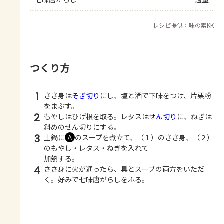
レシピ提供：味の素KK
つくり方
1
ささ身は
そぎ切り
にし、塩と酒で下味をつけ、片栗粉
をまぶす。
2
もやしはひげ根を取る。レタスは
せん切り
に、ねぎは
斜めのせん切りにする。
3
土鍋に
のスープを煮立て、（１）のささ身、（２）
Ａ
のもやし・レタス・ねぎを入れて
加熱する。
4
ささ身に火が通ったら、具とスープの両方をいただ
く。好みで七味唐がらしをふる。