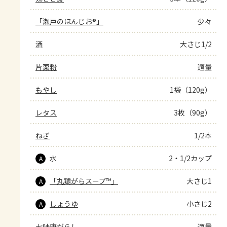
「瀬戸のほんじお®」
少々
酒
大さじ1/2
片栗粉
適量
もやし
1袋（120g）
レタス
3枚（90g）
ねぎ
1/2本
水
2・1/2カップ
A
「丸鶏がらスープ™」
大さじ1
A
しょうゆ
小さじ2
A
七味唐がらし
適量