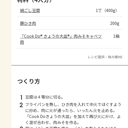
絹ごし豆腐
1丁（400g）
豚ひき肉
200g
「Cook Do® きょうの大皿®」肉みそキャベツ
1箱
用
レシピ提供：味の素KK
つくり方
1
豆腐は４等分に切る。
2
フライパンを熱し、ひき肉を入れて中火でほぐすよう
に炒め、肉に火が通ったら、いったん火を止める。
「Cook Doきょうの大皿」を加えて再び火にかけ、よ
く混ぜ合わせ、肉みそを作る。