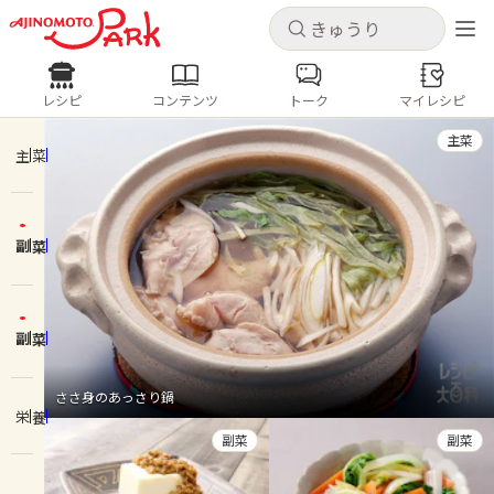
キャンセル
キャンセル
レシピ
コンテンツ
トーク
マイレシピ
レシピ
コンテンツ
ログインするとレシピを保存できます
主菜
ログイン
新規登録
主菜
人気の食材・レシピ
副菜
ホーム
きゅうり
なす
トマト
とうもろこし
ピーマン
みょうが
ゴーヤ
コンテンツ
副菜
レシピ
ささ身のあっさり鍋
栄養
トーク
副菜
副菜