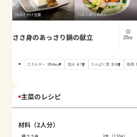
よくあるお問い合わせ
肉みそがけ豆腐
白菜の鶏白湯和え
お買い物
ささ身のあっさり鍋の献立
AJINOMOTO PARK とは
25
分
エネルギー
塩分
たんぱく質
脂質
354
4.7
31.6
kcal
g
g
主菜のレシピ
材料（2人分）
鶏ささ身
3本（120g）