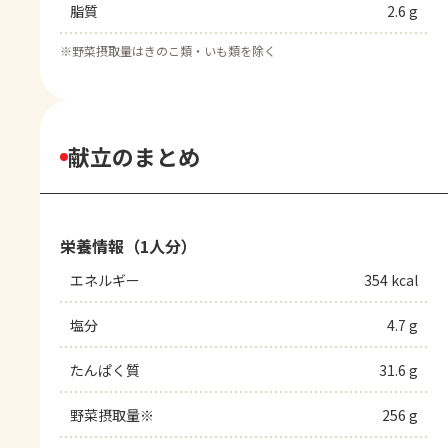
脂質
2.6 g
※
野菜摂取量はきのこ類・いも類を除く
献立のまとめ
栄養情報（1人分）
エネルギー
354 kcal
塩分
4.7 g
たんぱく質
31.6 g
野菜摂取量※
256 g