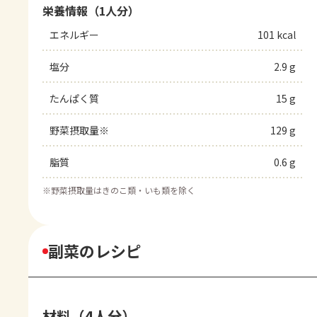
栄養情報（1人分）
エネルギー
101 kcal
塩分
2.9 g
たんぱく質
15 g
野菜摂取量※
129 g
脂質
0.6 g
※
野菜摂取量はきのこ類・いも類を除く
副菜のレシピ
材料（4人分）