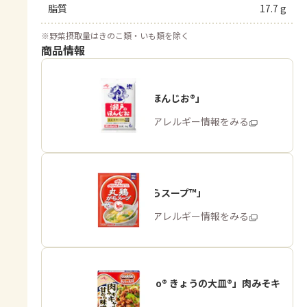
脂質
17.7 g
※
野菜摂取量はきのこ類・いも類を除く
商品情報
「瀬戸のほんじお®」
商品・アレルギー情報をみる
「丸鶏がらスープ™」
商品・アレルギー情報をみる
「Cook Do® きょうの大皿®」肉みそキ
ャベツ用