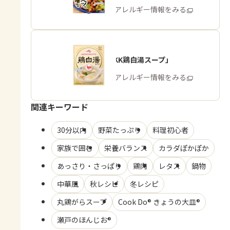
商品・アレルギー情報をみる
「味の素KK鶏白湯スープ」
商品・アレルギー情報をみる
関連キーワード
30分以内
野菜たっぷり
料理初心者
家族で囲む
栄養バランス
カラダぽかぽか
あっさり・さっぱり
鶏肉
レタス
鍋物
中華風
秋レシピ
冬レシピ
丸鶏がらスープ
Cook Do® きょうの大皿®
瀬戸のほんじお®