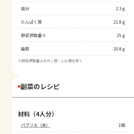
塩分
2.3 g
たんぱく質
21.8 g
野菜摂取量※
25 g
脂質
20.8 g
※
野菜摂取量はきのこ類・いも類を除く
副菜のレシピ
材料（4人分）
パプリカ（赤）
1個