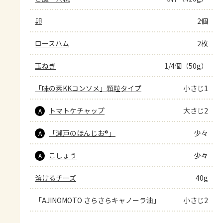
卵
2個
ロースハム
2枚
玉ねぎ
1/4個（50g）
「味の素KKコンソメ」顆粒タイプ
小さじ1
トマトケチャップ
大さじ2
A
「瀬戸のほんじお®」
少々
A
こしょう
少々
A
溶けるチーズ
40g
「AJINOMOTO さらさらキャノーラ油」
小さじ2