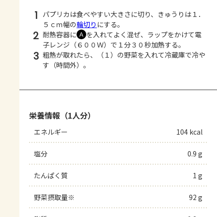
1
パプリカは食べやすい大きさに切り、きゅうりは１．
５ｃｍ幅の
輪切り
にする。
2
耐熱容器に
を入れてよく混ぜ、ラップをかけて電
Ａ
子レンジ（６００Ｗ）で１分３０秒加熱する。
3
粗熱が取れたら、（１）の野菜を入れて冷蔵庫で冷や
す（時間外）。
栄養情報（1人分）
エネルギー
104 kcal
塩分
0.9 g
たんぱく質
1 g
野菜摂取量※
92 g