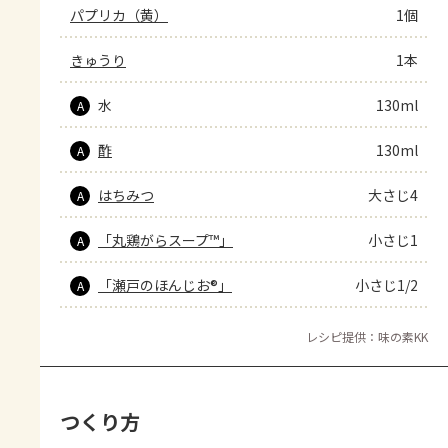
パプリカ（黄）
1個
きゅうり
1本
水
130ml
A
酢
130ml
A
はちみつ
大さじ4
A
「丸鶏がらスープ™」
小さじ1
A
「瀬戸のほんじお®」
小さじ1/2
A
レシピ提供：味の素KK
つくり方