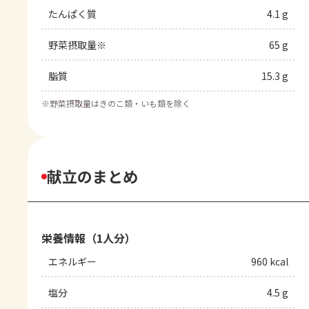
たんぱく質
4.1 g
野菜摂取量※
65 g
脂質
15.3 g
※
野菜摂取量はきのこ類・いも類を除く
献立のまとめ
栄養情報（1人分）
エネルギー
960 kcal
塩分
4.5 g