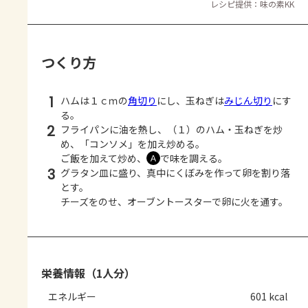
レシピ提供：味の素KK
つくり方
1
ハムは１ｃｍの
角切り
にし、玉ねぎは
みじん切り
にす
る。
2
フライパンに油を熱し、（１）のハム・玉ねぎを炒
め、「コンソメ」を加え炒める。
ご飯を加えて炒め、
で味を調える。
Ａ
3
グラタン皿に盛り、真中にくぼみを作って卵を割り落
とす。
チーズをのせ、オーブントースターで卵に火を通す。
栄養情報（1人分）
エネルギー
601 kcal