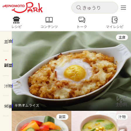
キャンセル
キャンセル
レシピ
コンテンツ
トーク
マイレシピ
レシピ
コンテンツ
ログインするとレシピを保存できます
主食
ログイン
新規登録
主食
人気の食材・レシピ
副菜
ホーム
きゅうり
なす
トマト
とうもろこし
ピーマン
みょうが
ゴーヤ
コンテンツ
汁物
レシピ
半熟オムライス
栄養
トーク
副菜
汁物