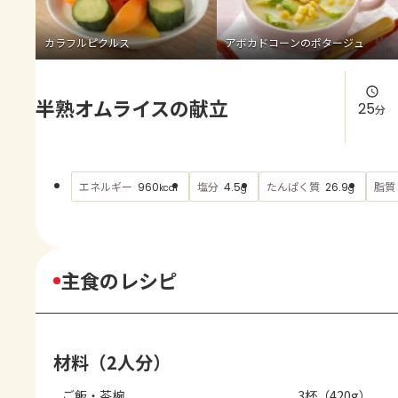
よくあるお問い合わせ
カラフルピクルス
アボカドコーンのポタージュ
お買い物
半熟オムライスの献立
AJINOMOTO PARK とは
25
分
エネルギー
塩分
たんぱく質
脂質
960
4.5
26.9
kcal
g
g
主食のレシピ
材料（2人分）
ご飯・茶椀
3杯（420g）