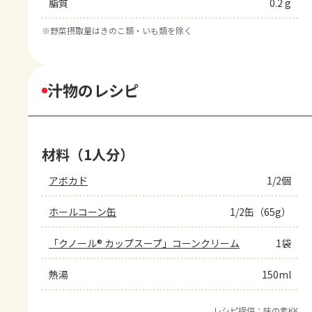
脂質
0.2 g
※
野菜摂取量はきのこ類・いも類を除く
汁物のレシピ
材料（1人分）
アボカド
1/2個
ホールコーン缶
1/2缶（65g）
「クノール® カップスープ」コーンクリーム
1袋
熱湯
150ml
レシピ提供：味の素KK