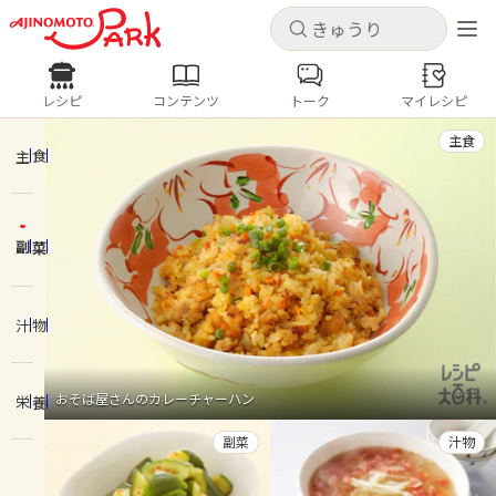
キャンセル
キャンセル
レシピ
コンテンツ
トーク
マイレシピ
レシピ
コンテンツ
ログインするとレシピを保存できます
主食
ログイン
新規登録
主食
人気の食材・レシピ
副菜
ホーム
きゅうり
なす
トマト
とうもろこし
ピーマン
みょうが
ゴーヤ
コンテンツ
汁物
レシピ
おそば屋さんのカレーチャーハン
栄養
トーク
副菜
汁物