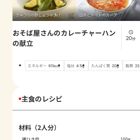
よくあるお問い合わせ
きゅうりの酢じょうゆ漬け
山芋とトマトのスープ
お買い物
おそば屋さんのカレーチャーハン
AJINOMOTO PARK とは
20
分
の献立
エネルギー
塩分
たんぱく質
脂質
611
4.5
20
23
kcal
g
g
主食のレシピ
材料（2人分）
鶏ひき肉
100g