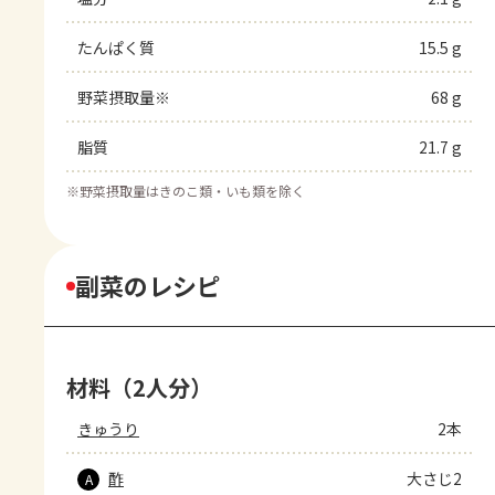
たんぱく質
15.5 g
野菜摂取量※
68 g
脂質
21.7 g
※
野菜摂取量はきのこ類・いも類を除く
副菜のレシピ
材料（2人分）
きゅうり
2本
酢
大さじ2
A