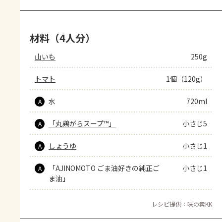
材料（4人分）
山いも
250g
トマト
1個（120g）
水
720ml
A
「丸鶏がらスープ™」
小さじ5
A
しょうゆ
小さじ1
A
「AJINOMOTO ごま油好きの純正ご
小さじ1
A
ま油」
レシピ提供：味の素KK