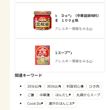
「Ｃｏｏｋ Ｄｏ®」（中華醤調味料）
熟成豆板醤 １００ｇ瓶
商品・アレルギー情報をみる
「丸鶏がらスープ™」
商品・アレルギー情報をみる
関連キーワード
20分以内
30分以内
料理初心者
ひき肉
ご飯
中華風
ほんだし®
丸鶏がらスープ
Cook Do®
瀬戸のほんじお®