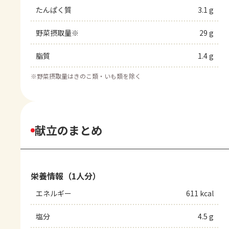
たんぱく質
3.1 g
野菜摂取量※
29 g
脂質
1.4 g
※
野菜摂取量はきのこ類・いも類を除く
献立のまとめ
栄養情報（1人分）
エネルギー
611 kcal
塩分
4.5 g