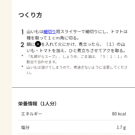
つくり方
1
山いもは
細切り
用スライサーで細切りにし、トマトは
種を取って１ｃｍ角に切る。
2
鍋に
を入れて火にかけ、煮立ったら、（１）の山
Ａ
いも・トマトを加え、ひと煮立ちさせてアクを取る。
＊
「丸鶏がらスープ」、しょうゆ、ごま油は、「５：１：１」の
割合で合わせます。
＊
山いもは溶けてしまうので、煮過ぎないように注意してくださ
い。
栄養情報（1人分）
エネルギー
80 kcal
塩分
1.7 g