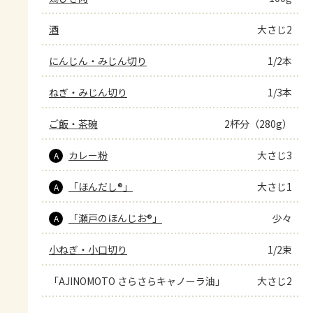
酒
大さじ2
にんじん・みじん切り
1/2本
ねぎ・みじん切り
1/3本
ご飯・茶碗
2杯分（280g）
カレー粉
大さじ3
A
「ほんだし®」
大さじ1
A
「瀬戸のほんじお®」
少々
A
小ねぎ・小口切り
1/2束
「AJINOMOTO さらさらキャノーラ油」
大さじ2