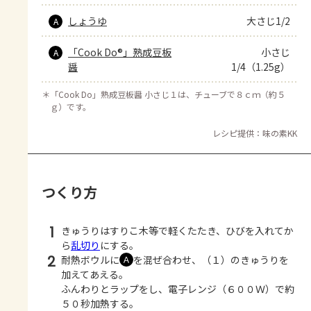
しょうゆ
大さじ1/2
A
「Cook Do®」熟成豆板
小さじ
A
醤
1/4（1.25g）
＊
「Cook Do」熟成豆板醤 小さじ１は、チューブで８ｃｍ（約５
ｇ）です。
レシピ提供：味の素KK
つくり方
1
きゅうりはすりこ木等で軽くたたき、ひびを入れてか
ら
乱切り
にする。
2
耐熱ボウルに
を混ぜ合わせ、（１）のきゅうりを
Ａ
加えてあえる。
ふんわりとラップをし、電子レンジ（６００Ｗ）で約
５０秒加熱する。