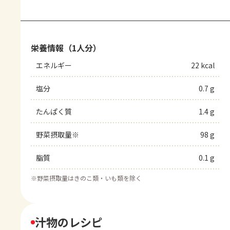
栄養情報（1人分）
エネルギー
22 kcal
塩分
0.7 g
たんぱく質
1.4 g
野菜摂取量※
98 g
脂質
0.1 g
※
野菜摂取量はきのこ類・いも類を除く
汁物のレシピ