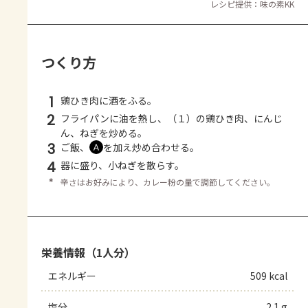
レシピ提供：味の素KK
つくり方
1
鶏ひき肉に酒をふる。
2
フライパンに油を熱し、（１）の鶏ひき肉、にんじ
ん、ねぎを炒める。
3
ご飯、
を加え炒め合わせる。
Ａ
4
器に盛り、小ねぎを散らす。
＊
辛さはお好みにより、カレー粉の量で調節してください。
栄養情報（1人分）
エネルギー
509 kcal
塩分
2.1 g