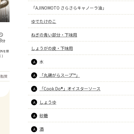
「AJINOMOTO さらさらキャノーラ油」
ゆでたけのこ
ねぎの青い部分・下味用
3
分
しょうがの皮・下味用
間外を除
く)
水
A
「丸鶏がらスープ™」
A
もっと見る
脂質
23.3
g
「Cook Do®」オイスターソース
A
しょうゆ
A
砂糖
A
酒
A