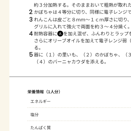
約３分加熱する。そのままおいて粗熱が取れ
2
かぼちゃは４等分に切り、同様に電子レンジ
3
れんこんは皮ごと８ｍｍ～１ｃｍ厚さに切り
グリルに入れて強火で両面を約３～４分焼く
4
耐熱容器に
を加え混ぜ、ふんわりとラップ
Ａ
さらにオリーブオイルを加えて電子レンジ弱
る。
5
器に（１）の里いも、（２）のかぼちゃ、（
（４）のバーニャカウダを添える。
栄養情報（1人分）
エネルギー
塩分
たんぱく質