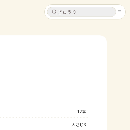
キャンセル
キャンセル
シピ
コンテンツ
ログインするとレシピを保存できます
ログイン
新規登録
レシピ
ホーム
なす
トマト
とうもろこし
ピーマン
みょうが
コンテンツ
レシピ
12本
トーク
大さじ3