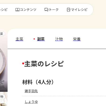
レシピ
コンテンツ
トーク
マイレシピ
レ
主菜
主菜
副菜
汁物
栄養
人気の食材・
主菜のレシピ
きゅうり
ゴーヤ
材料（4人分）
鶏手羽先
汁物
しょうゆ