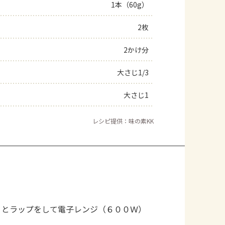
1本（60g）
2枚
2かけ分
大さじ1/3
大さじ1
レシピ提供：味の素KK
りとラップをして電子レンジ（６００Ｗ）