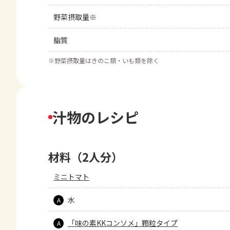
野菜摂取量※
脂質
※
野菜摂取量はきのこ類・いも類を除く
汁物のレシピ
材料（2人分）
ミニトマト
水
A
「味の素KKコンソメ」顆粒タイプ
A