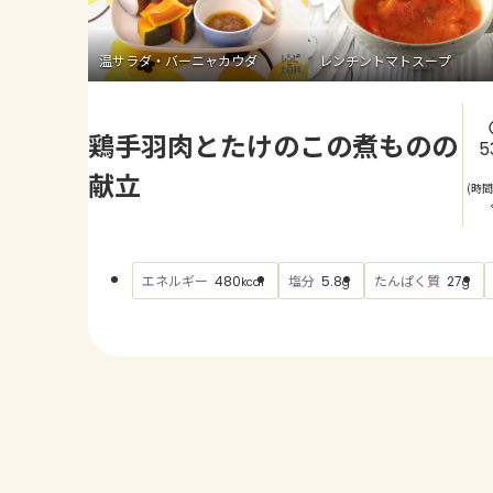
温サラダ・バーニャカウダ
レンチントマトスープ
鶏手羽肉とたけのこの煮ものの
5
献立
(時
エネルギー
塩分
たんぱく質
480
5.8
27
kcal
g
g