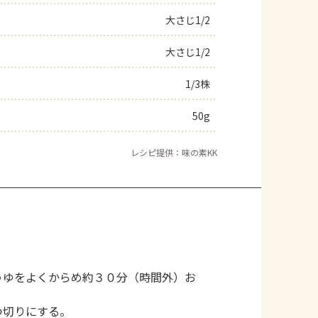
大さじ1/2
大さじ1/2
1/3株
50g
レシピ提供：味の素KK
うゆをよくからめ約３０分（時間外）お
つ切りにする。