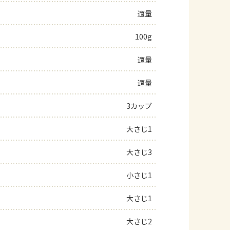
適量
よくあるお問い合わせ
100g
お買い物
適量
AJINOMOTO PARK とは
適量
3カップ
大さじ1
大さじ3
小さじ1
大さじ1
大さじ2