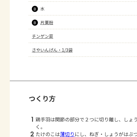
水
B
片栗粉
B
チンゲン菜
さやいんげん・1/3袋
つくり方
1
鶏手羽は関節の部分で２つに切り離し、しょ
く。
2
たけのこは
薄切り
にし、ねぎ・しょうがはぶ