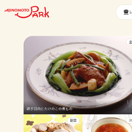
鶏手羽肉とたけのこの煮もの
副菜