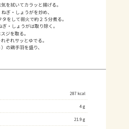
水気を拭いてカラッと揚げる。
・ねぎ・しょうがを炒め、
フタをして弱火で約２５分煮る。
ねぎ・しょうがは取り除く。
はスジを取る。
それぞれサッとゆでる。
５）の鶏手羽を盛り、
287 kcal
4 g
21.9 g