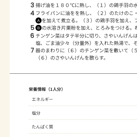
3
揚げ油を１８０℃に熱し、（１）の鶏手羽の
4
フライパンに油をを熱し、（２）のたけのこ
を加えて煮立る。（３）の鶏手羽を加え、
Ａ
5
の水溶き片栗粉を加え、とろみをつける。
Ｂ
6
チンゲン菜はタテ半分に切り、さやいんげん
塩、ごま油少々（分量外）を入れた熱湯で、
7
器のまわりに（６）のチンゲン菜を敷いて（
（６）のさやいんげんを散らす。
栄養情報（1人分）
エネルギー
塩分
たんぱく質