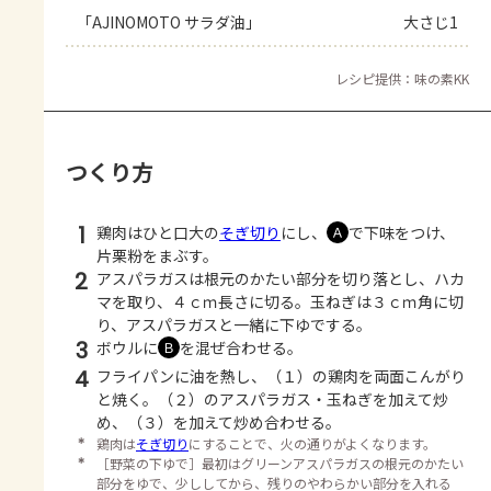
「AJINOMOTO サラダ油」
大さじ1
レシピ提供：味の素KK
つくり方
1
鶏肉はひと口大の
そぎ切り
にし、
で下味をつけ、
Ａ
片栗粉をまぶす。
2
アスパラガスは根元のかたい部分を切り落とし、ハカ
マを取り、４ｃｍ長さに切る。玉ねぎは３ｃｍ角に切
り、アスパラガスと一緒に下ゆでする。
3
ボウルに
を混ぜ合わせる。
Ｂ
4
フライパンに油を熱し、（１）の鶏肉を両面こんがり
と焼く。（２）のアスパラガス・玉ねぎを加えて炒
め、（３）を加えて炒め合わせる。
＊
鶏肉は
そぎ切り
にすることで、火の通りがよくなります。
＊
［野菜の下ゆで］最初はグリーンアスパラガスの根元のかたい
部分をゆで、少ししてから、残りのやわらかい部分を入れる