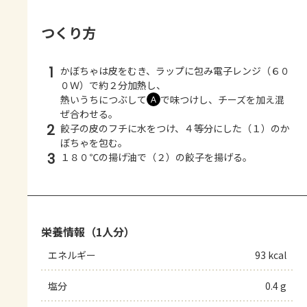
つくり方
1
かぼちゃは皮をむき、ラップに包み電子レンジ（６０
０Ｗ）で約２分加熱し、
熱いうちにつぶして
で味つけし、チーズを加え混
Ａ
ぜ合わせる。
2
餃子の皮のフチに水をつけ、４等分にした（１）のか
ぼちゃを包む。
3
１８０℃の揚げ油で（２）の餃子を揚げる。
栄養情報（1人分）
エネルギー
93 kcal
塩分
0.4 g