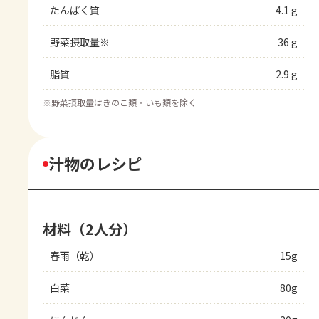
たんぱく質
4.1 g
野菜摂取量※
36 g
脂質
2.9 g
※
野菜摂取量はきのこ類・いも類を除く
汁物のレシピ
材料（2人分）
春雨（乾）
15g
白菜
80g