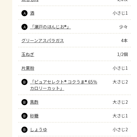
酒
小さじ1
A
「瀬戸のほんじお®」
少々
A
グリーンアスパラガス
4本
玉ねぎ
1/2個
片栗粉
小さじ1
「ピュアセレクト® コクうま® 65％
大さじ2
B
カロリーカット」
黒酢
大さじ2
B
砂糖
大さじ1
B
しょうゆ
小さじ2
B