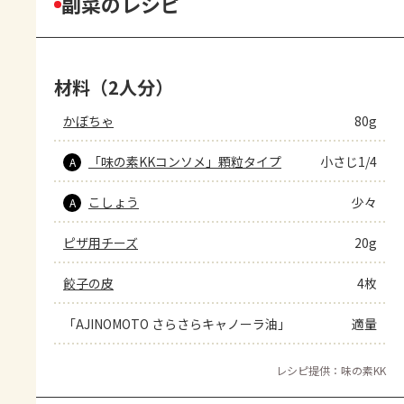
副菜のレシピ
材料（2人分）
かぼちゃ
80g
「味の素KKコンソメ」顆粒タイプ
小さじ1/4
A
こしょう
少々
A
ピザ用チーズ
20g
餃子の皮
4枚
「AJINOMOTO さらさらキャノーラ油」
適量
レシピ提供：味の素KK