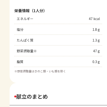
栄養情報（1人分）
エネルギー
47 kcal
塩分
1.8 g
たんぱく質
1.3 g
野菜摂取量※
47 g
脂質
0.3 g
※
野菜摂取量はきのこ類・いも類を除く
献立のまとめ