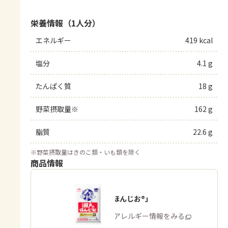
栄養情報（1人分）
エネルギー
419 kcal
塩分
4.1 g
たんぱく質
18 g
野菜摂取量※
162 g
脂質
22.6 g
※
野菜摂取量はきのこ類・いも類を除く
商品情報
「瀬戸のほんじお®」
商品・アレルギー情報をみる