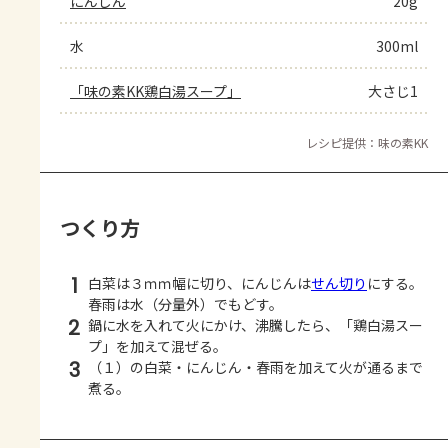
にんじん
20g
水
300ml
「味の素KK鶏白湯スープ」
大さじ1
レシピ提供：味の素KK
つくり方
1
白菜は３ｍｍ幅に切り、にんじんは
せん切り
にする。
春雨は水（分量外）でもどす。
2
鍋に水を入れて火にかけ、沸騰したら、「鶏白湯スー
プ」を加えて混ぜる。
3
（１）の白菜・にんじん・春雨を加えて火が通るまで
煮る。