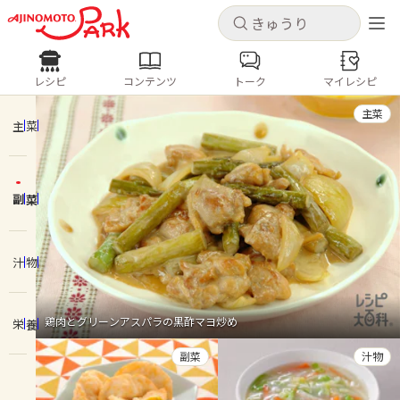
キャンセル
キャンセル
レシピ
コンテンツ
トーク
マイレシピ
レシピ
コンテンツ
ログインするとレシピを保存できます
主菜
ログイン
新規登録
主菜
人気の食材・レシピ
副菜
ホーム
きゅうり
なす
トマト
とうもろこし
ピーマン
みょうが
ゴーヤ
コンテンツ
汁物
レシピ
鶏肉とグリーンアスパラの黒酢マヨ炒め
栄養
トーク
副菜
汁物