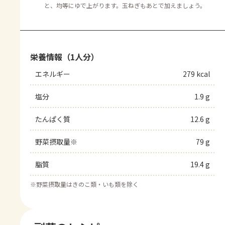
と、均等にゆで上がります。玉ねぎもあとで加えましょう。
栄養情報（1人分）
エネルギー
279 kcal
塩分
1.9 g
たんぱく質
12.6 g
野菜摂取量※
79 g
脂質
19.4 g
※
野菜摂取量はきのこ類・いも類を除く