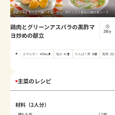
よくあるお問い合わせ
かぼちゃとチーズの揚げギョーザ
具だくさん春雨の鶏白湯スープ
お買い物
鶏肉とグリーンアスパラの黒酢マ
AJINOMOTO PARK とは
38
分
ヨ炒めの献立
エネルギー
塩分
たんぱく質
脂質
419
4.1
18
22.
kcal
g
g
主菜のレシピ
材料（2人分）
鶏もも肉
1/2枚