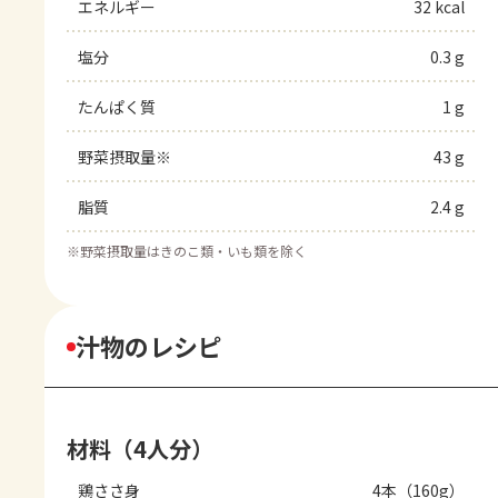
エネルギー
32 kcal
塩分
0.3 g
たんぱく質
1 g
野菜摂取量※
43 g
脂質
2.4 g
※
野菜摂取量はきのこ類・いも類を除く
汁物のレシピ
材料（4人分）
鶏ささ身
4本（160g）