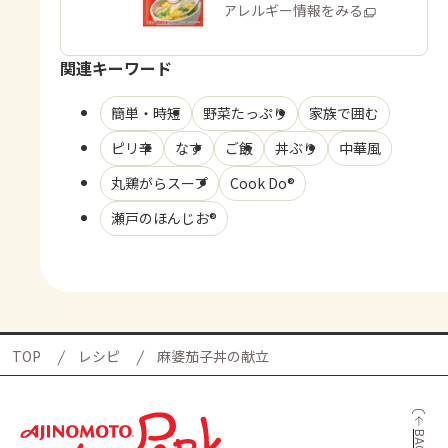
商品・アレルギー情報をみる
関連キーワード
簡単・時短
野菜たっぷり
家族で囲む
ピリ辛
なす
ご飯
丼ぶり
中華風
丸鶏がらスープ
Cook Do®
瀬戸のほんじお®
TOP
レシピ
麻婆茄子丼の献立