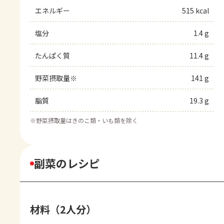
エネルギー
515 kcal
塩分
1.4 g
たんぱく質
11.4 g
野菜摂取量※
141 g
脂質
19.3 g
※
野菜摂取量はきのこ類・いも類を除く
副菜のレシピ
材料（2人分）