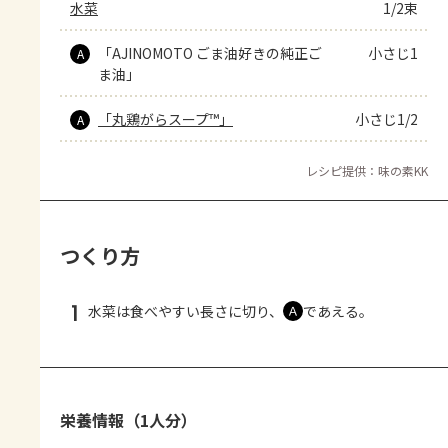
水菜
1/2束
「AJINOMOTO ごま油好きの純正ご
小さじ1
A
ま油」
「丸鶏がらスープ™」
小さじ1/2
A
レシピ提供：味の素KK
つくり方
1
水菜は食べやすい長さに切り、
であえる。
Ａ
栄養情報（1人分）