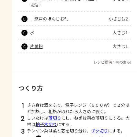
ま油」
「瀬戸のほんじお®」
小さじ1/2
B
水
大さじ1
C
片栗粉
大さじ1
C
レシピ提供：味の素KK
つくり方
1
ささ身は酒をふり、電子レンジ（６００Ｗ）で２分ほ
ど加熱し、粗熱が取れたら大きめに裂く。
2
しいたけは
薄切り
にし、ねぎは斜め薄切りにする。大
根は
拍子木切り
にする。
3
チンゲン菜は葉と芯を切り分け、
ザク切り
にする。