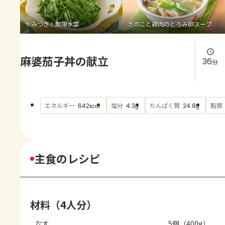
よくあるお問い合わせ
やみつき！無限水菜
きのこと鶏肉のとろみ卵スープ
お買い物
麻婆茄子丼の献立
AJINOMOTO PARK とは
36
分
エネルギー
塩分
たんぱく質
脂質
642
4.3
24.8
kcal
g
g
主食のレシピ
材料（4人分）
なす
5個（400g）