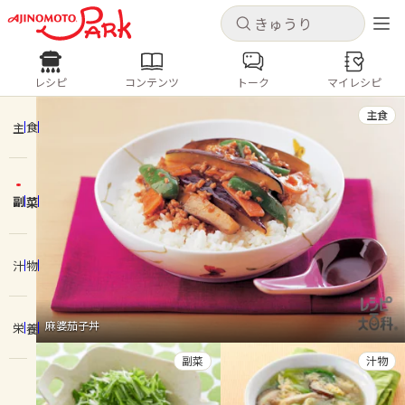
キャンセル
キャンセル
レシピ
コンテンツ
トーク
マイレシピ
レシピ
コンテンツ
ログインするとレシピを保存できます
主食
ログイン
新規登録
主食
人気の食材・レシピ
副菜
ホーム
きゅうり
なす
トマト
とうもろこし
ピーマン
みょうが
ゴーヤ
コンテンツ
汁物
レシピ
麻婆茄子丼
栄養
トーク
副菜
汁物