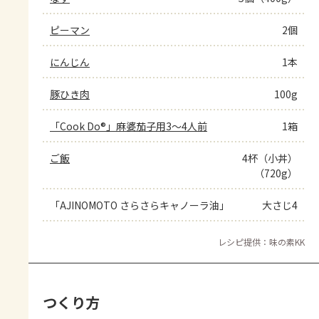
ピーマン
2個
にんじん
1本
豚ひき肉
100g
「Cook Do®」麻婆茄子用3～4人前
1箱
ご飯
4杯（小丼）
（720g）
「AJINOMOTO さらさらキャノーラ油」
大さじ4
レシピ提供：味の素KK
つくり方