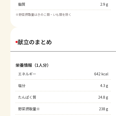
脂質
2.9 g
※
野菜摂取量はきのこ類・いも類を除く
献立のまとめ
栄養情報（1人分）
エネルギー
642 kcal
塩分
4.3 g
たんぱく質
24.8 g
野菜摂取量※
238 g