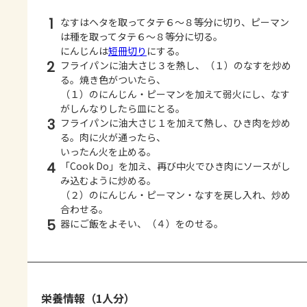
1
なすはヘタを取ってタテ６～８等分に切り、ピーマン
は種を取ってタテ６～８等分に切る。
にんじんは
短冊切り
にする。
2
フライパンに油大さじ３を熱し、（１）のなすを炒め
る。焼き色がついたら、
（１）のにんじん・ピーマンを加えて弱火にし、なす
がしんなりしたら皿にとる。
3
フライパンに油大さじ１を加えて熱し、ひき肉を炒め
る。肉に火が通ったら、
いったん火を止める。
4
「Cook Do」を加え、再び中火でひき肉にソースがし
み込むように炒める。
（２）のにんじん・ピーマン・なすを戻し入れ、炒め
合わせる。
5
器にご飯をよそい、（４）をのせる。
栄養情報（1人分）