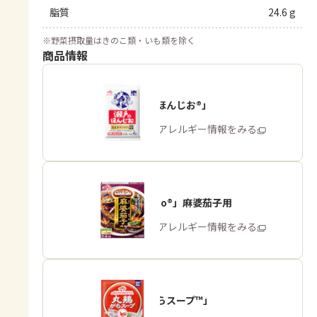
脂質
24.6 g
※
野菜摂取量はきのこ類・いも類を除く
商品情報
「瀬戸のほんじお®」
商品・アレルギー情報をみる
「Cook Do®」麻婆茄子用
商品・アレルギー情報をみる
「丸鶏がらスープ™」