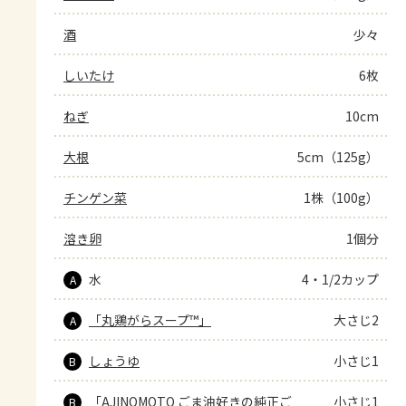
酒
少々
しいたけ
6枚
ねぎ
10cm
大根
5cm（125g）
チンゲン菜
1株（100g）
溶き卵
1個分
水
4・1/2カップ
A
「丸鶏がらスープ™」
大さじ2
A
しょうゆ
小さじ1
B
「AJINOMOTO ごま油好きの純正ご
小さじ1
B