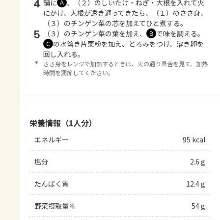
4
鍋に
、（２）のしいたけ・ねぎ・大根を入れて火
Ａ
にかけ、大根が透き通ってきたら、（１）のささ身、
（３）のチンゲン菜の芯を加えてひと煮する。
5
（３）のチンゲン菜の葉を加え、
で味を調える。
Ｂ
の水溶き片栗粉を加え、とろみをつけ、溶き卵を
Ｃ
回し入れる。
＊
ささ身をレンジで加熱するときは、火の通り具合を見て、加熱
時間を調節してください。
栄養情報（1人分）
エネルギー
95 kcal
塩分
2.6 g
たんぱく質
12.4 g
野菜摂取量※
54 g