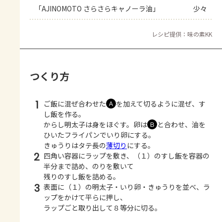
「AJINOMOTO さらさらキャノーラ油」
少々
レシピ提供：味の素KK
つくり方
1
ご飯に混ぜ合わせた
を加えて切るように混ぜ、す
Ａ
し飯を作る。
からし明太子は身をほぐす。卵は
と合わせ、油を
Ｂ
ひいたフライパンでいり卵にする。
きゅうりはタテ長の
薄切り
にする。
2
四角い容器にラップを敷き、（１）のすし飯を容器の
半分まで詰め、のりを敷いて
残りのすし飯を詰める。
3
表面に（１）の明太子・いり卵・きゅうりを並べ、ラ
ップをかけて平らに押し、
ラップごと取り出して８等分に切る。