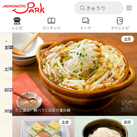
キャンセル
キャンセル
レシピ
コンテンツ
トーク
マイレシピ
レシピ
コンテンツ
ログインするとレシピを保存できます
主菜
ログイン
新規登録
主菜
人気の食材・レシピ
ホーム
主食
きゅうり
なす
トマト
とうもろこし
ピーマン
みょうが
ゴーヤ
コンテンツ
副菜
レシピ
だし香る 豚バラと白菜の重ね鍋
栄養
トーク
主食
副菜