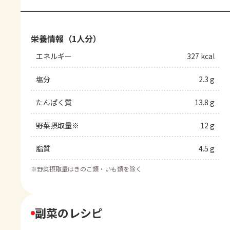
栄養情報（1人分）
エネルギー
327 kcal
塩分
2.3 g
たんぱく質
13.8 g
野菜摂取量※
12 g
脂質
4.5 g
※
野菜摂取量はきのこ類・いも類を除く
副菜のレシピ