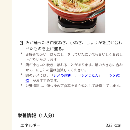
3
火が通ったら白髪ねぎ、小ねぎ、しょうがを混ぜ合わ
せたものを上に盛る。
＊
お好みで追い「ほんだし」をしていただいてもおいしくお召し
上がりいただけます
＊
鍋が小さいと吹きこぼれることがあります。鍋の大きさに合わ
せて、だし汁の量は加減してください。
＊
鍋のシメには、「
シメのお餅
」、「
シメうどん
」、「
シメ雑
炊
」がおすすめです。
＊
栄養情報は、鍋つゆの可食率を６０％として計算しています。
栄養情報（1人分）
エネルギー
322 kcal