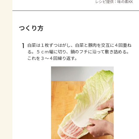
レシピ提供：味の素KK
つくり方
1
白菜は１枚ずつはがし、白菜と豚肉を交互に４回重ね
る。５ｃｍ幅に切り、鍋のフチに沿って敷き詰める。
これを３～４回繰り返す。