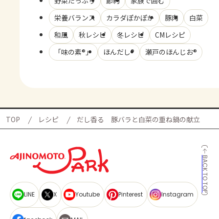
野菜たっぷり
節約
家族で囲む
栄養バランス
カラダぽかぽか
豚肉
白菜
和風
秋レシピ
冬レシピ
CMレシピ
「味の素®」
ほんだし®
瀬戸のほんじお®
TOP
レシピ
だし香る 豚バラと白菜の重ね鍋の献立
BACK TO TOP
LINE
X
Youtube
Pinterest
Instagram