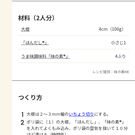
材料（2人分）
大根
4cm（100g）
「ほんだし®」
小さじ1
うま味調味料「味の素®」
4ふり
レシピ提供：味の素KK
つくり方
1
大根は２～３ｍｍ幅の
いちょう切り
にする。
2
ポリ袋に（１）の大根、「ほんだし」、「味の素®」
を入れてよくもみ込み、ポリ袋の空気を抜いて１０分
ほど漬ける（時間外）。