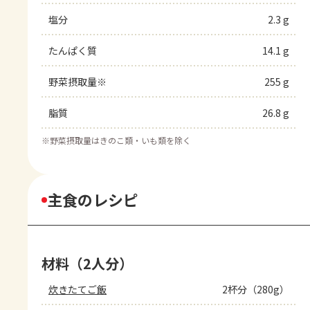
塩分
2.3 g
たんぱく質
14.1 g
野菜摂取量※
255 g
脂質
26.8 g
※
野菜摂取量はきのこ類・いも類を除く
主食のレシピ
材料（2人分）
炊きたてご飯
2杯分（280g）