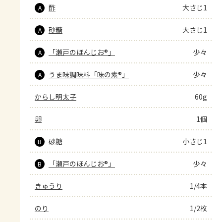
酢
大さじ1
A
砂糖
大さじ1
A
「瀬戸のほんじお®」
少々
A
うま味調味料「味の素®」
少々
A
からし明太子
60g
卵
1個
砂糖
小さじ1
B
「瀬戸のほんじお®」
少々
B
きゅうり
1/4本
のり
1/2枚