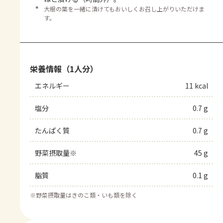
＊
大根の葉を一緒に漬けてもおいしくお召し上がりいただけま
す。
栄養情報（1人分）
エネルギー
11 kcal
塩分
0.7 g
たんぱく質
0.7 g
野菜摂取量※
45 g
脂質
0.1 g
※
野菜摂取量はきのこ類・いも類を除く