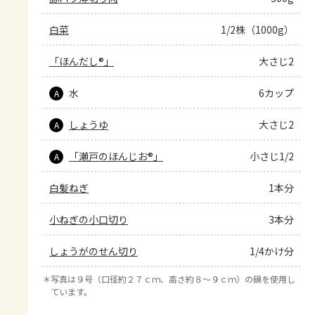
白菜
1/2株（1000g）
「ほんだし®」
大さじ2
水
6カップ
A
しょうゆ
大さじ2
A
「瀬戸のほんじお®」
小さじ1/2
A
白髪ねぎ
1本分
小ねぎの小口切り
3本分
しょうがのせん切り
1/4かけ分
＊
写真は９号（口径約２７ｃｍ、高さ約８～９ｃｍ）の鍋を使用し
ています。