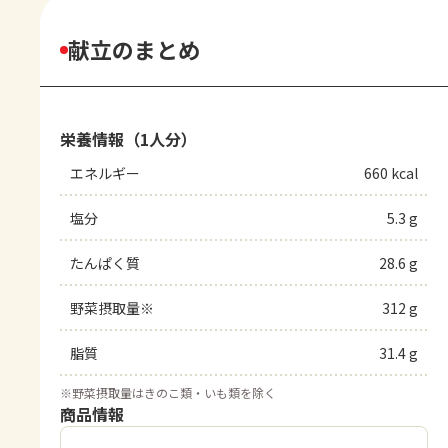
献立のまとめ
栄養情報（1人分）
エネルギー
660 kcal
塩分
5.3 g
たんぱく質
28.6 g
野菜摂取量※
312 g
脂質
31.4 g
※
野菜摂取量はきのこ類・いも類を除く
商品情報