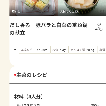
よくあるお問い合わせ
箱ずし
大根のだし漬け
お買い物
だし香る 豚バラと白菜の重ね鍋
AJINOMOTO PARK とは
40
分
の献立
エネルギー
塩分
たんぱく質
脂質
660
5.3
28.6
kcal
g
g
主菜のレシピ
材料（4人分）
豚バラ薄切り肉
300g