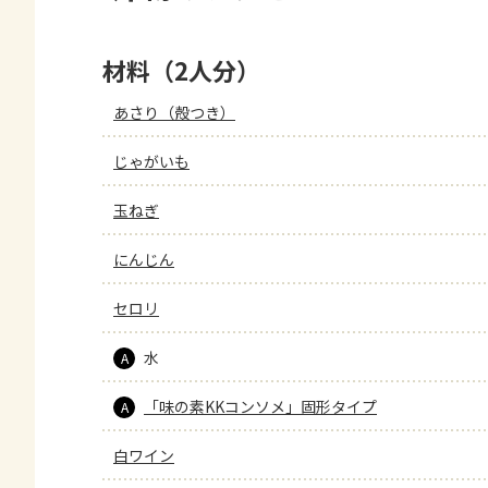
材料（2人分）
あさり（殻つき）
じゃがいも
玉ねぎ
にんじん
セロリ
水
A
「味の素KKコンソメ」固形タイプ
A
白ワイン