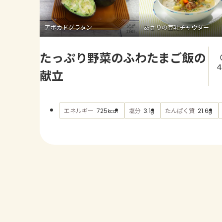
アボカドグラタン
あさりの豆乳チャウダー
たっぷり野菜のふわたまご飯の
4
献立
エネルギー
塩分
たんぱく質
725
3.1
21.6
kcal
g
g