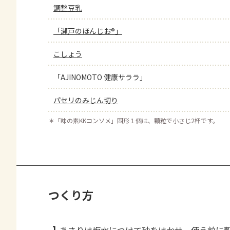
調整豆乳
「瀬戸のほんじお®」
こしょう
「AJINOMOTO 健康サララ」
パセリのみじん切り
＊
「味の素KKコンソメ」固形１個は、顆粒で小さじ2杯です。
つくり方