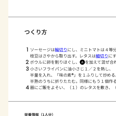
つくり方
1
ソーセージは
輪切り
にし、ミニトマトは４等
枝豆はさやから取り出す。レタスは
細切り
に
2
ボウルに卵を割りほぐし、
を加えて混ぜ合
Ａ
3
小さいフライパンに油小さじ１／２を熱し、
半量を入れ、「味の素®」を１ふりして炒め
半熟のうちに折りたたむ。同様にもう１個作
4
器にご飯をよそい、（１）のレタスを敷き、
栄養情報（1人分）