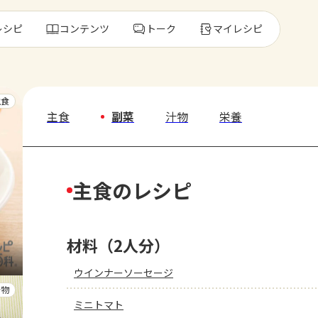
レシピ
コンテンツ
トーク
マイレシピ
レ
主食
主食
副菜
汁物
栄養
人気の食材・
主食のレシピ
きゅうり
ゴーヤ
材料（2人分）
ウインナーソーセージ
汁物
ミニトマト