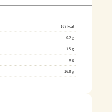
168 kcal
0.2 g
1.5 g
0 g
16.8 g