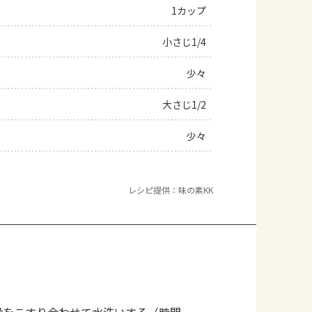
1カップ
小さじ1/4
少々
大さじ1/2
少々
レシピ提供：味の素KK