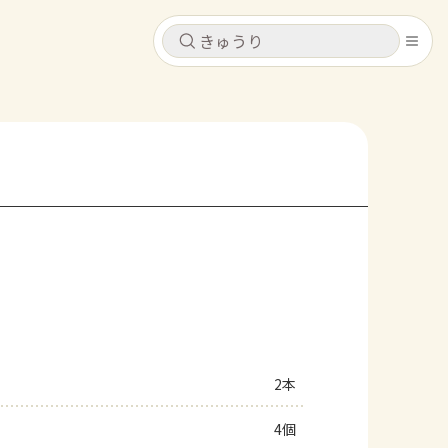
キャンセル
キャンセル
シピ
コンテンツ
ログインするとレシピを保存できます
ログイン
新規登録
レシピ
ホーム
なす
トマト
とうもろこし
ピーマン
みょうが
コンテンツ
レシピ
2本
トーク
4個