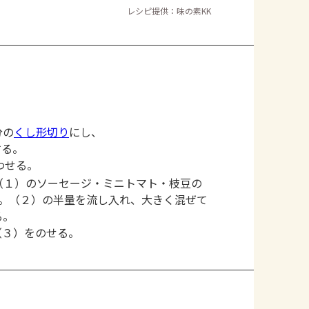
レシピ提供：味の素KK
分の
くし形切り
にし、
する。
わせる。
（１）のソーセージ・ミニトマト・枝豆の
る。（２）の半量を流し入れ、大きく混ぜて
る。
（３）をのせる。