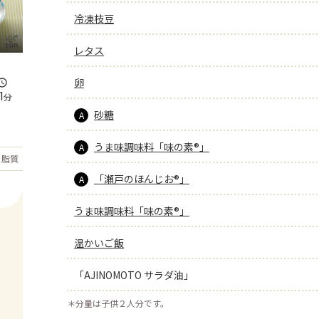
冷凍枝豆
レタス
卵
1
分
砂糖
A
うま味調味料「味の素®」
A
もっと見る
脂質
38
g
「瀬戸のほんじお®」
A
うま味調味料「味の素®」
温かいご飯
「AJINOMOTO サラダ油」
＊
分量は子供２人分です。