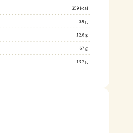
359 kcal
0.9 g
12.6 g
67 g
13.2 g