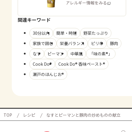
商品・アレルギー情報をみる
関連キーワード
30分以内
簡単・時短
野菜たっぷり
家族で囲む
栄養バランス
ピリ辛
豚肉
なす
ピーマン
中華風
「味の素®」
Cook Do®
Cook Do® 香味ペースト®
瀬戸のほんじお®
TOP
レシピ
なすとピーマンと豚肉の炒めものの献立