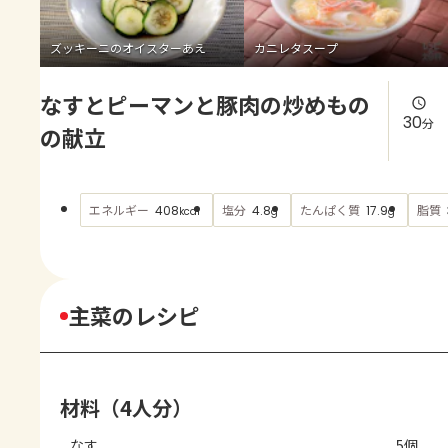
よくあるお問い合わせ
ズッキーニのオイスターあえ
カニレタスープ
お買い物
なすとピーマンと豚肉の炒めもの
AJINOMOTO PARK とは
30
分
の献立
エネルギー
塩分
たんぱく質
脂質
408
4.8
17.9
kcal
g
g
主菜のレシピ
材料（4人分）
なす
5個