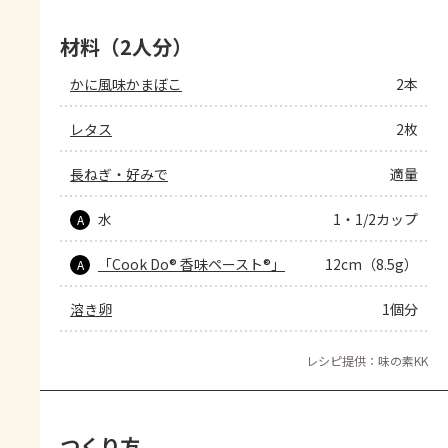
材料（2人分）
かに風味かまぼこ
2本
レタス
2枚
長ねぎ・好みで
適量
水
1・1/2カップ
A
「Cook Do® 香味ペースト®」
12cm（8.5g）
A
溶き卵
1個分
レシピ提供：味の素KK
つくり方