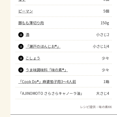
ピーマン
5個
豚もも薄切り肉
150g
酒
小さじ2
A
「瀬戸のほんじお®」
小さじ1/4
A
こしょう
少々
A
うま味調味料「味の素®」
少々
A
「Cook Do®」麻婆茄子用3～4人前
1箱
「AJINOMOTO さらさらキャノーラ油」
大さじ4
レシピ提供：味の素KK