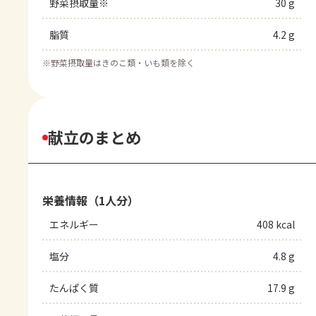
野菜摂取量※
30 g
脂質
4.2 g
※
野菜摂取量はきのこ類・いも類を除く
献立のまとめ
栄養情報（1人分）
エネルギー
408 kcal
塩分
4.8 g
たんぱく質
17.9 g