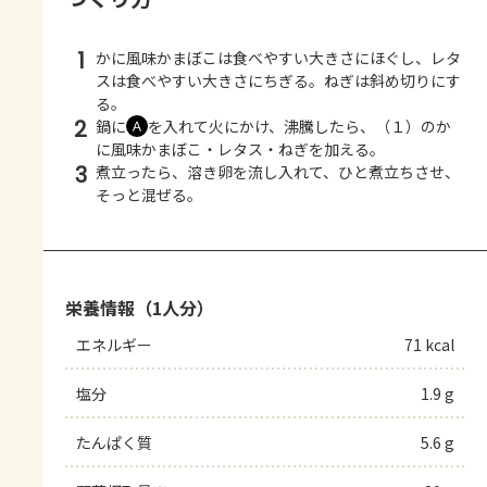
1
かに風味かまぼこは食べやすい大きさにほぐし、レタ
スは食べやすい大きさにちぎる。ねぎは斜め切りにす
る。
2
鍋に
を入れて火にかけ、沸騰したら、（１）のか
Ａ
に風味かまぼこ・レタス・ねぎを加える。
3
煮立ったら、溶き卵を流し入れて、ひと煮立ちさせ、
そっと混ぜる。
栄養情報（1人分）
エネルギー
71 kcal
塩分
1.9 g
たんぱく質
5.6 g