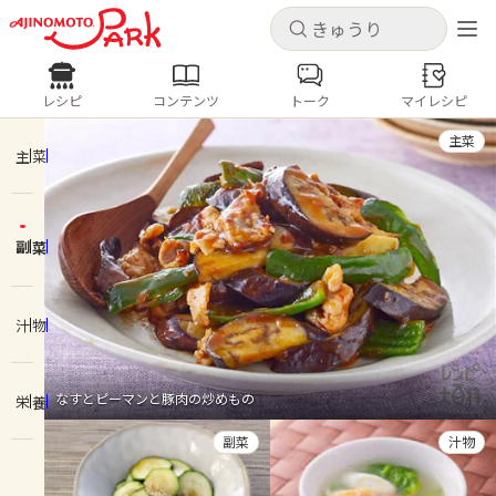
キャンセル
キャンセル
レシピ
コンテンツ
トーク
マイレシピ
レシピ
コンテンツ
ログインするとレシピを保存できます
主菜
ログイン
新規登録
主菜
人気の食材・レシピ
副菜
ホーム
きゅうり
なす
トマト
とうもろこし
ピーマン
みょうが
ゴーヤ
コンテンツ
汁物
レシピ
なすとピーマンと豚肉の炒めもの
栄養
トーク
副菜
汁物