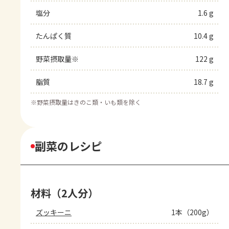
塩分
1.6 g
たんぱく質
10.4 g
野菜摂取量※
122 g
脂質
18.7 g
※
野菜摂取量はきのこ類・いも類を除く
副菜のレシピ
材料（2人分）
ズッキーニ
1本（200g）