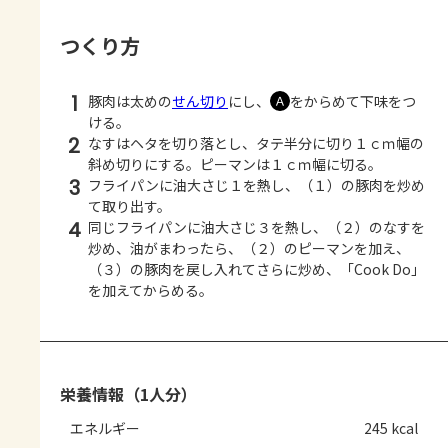
つくり方
1
豚肉は太めの
せん切り
にし、
をからめて下味をつ
Ａ
ける。
2
なすはヘタを切り落とし、タテ半分に切り１ｃｍ幅の
斜め切りにする。ピーマンは１ｃｍ幅に切る。
3
フライパンに油大さじ１を熱し、（１）の豚肉を炒め
て取り出す。
4
同じフライパンに油大さじ３を熱し、（２）のなすを
炒め、油がまわったら、（２）のピーマンを加え、
（３）の豚肉を戻し入れてさらに炒め、「Cook Do」
を加えてからめる。
栄養情報（1人分）
エネルギー
245 kcal