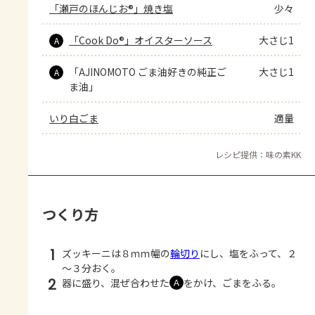
「瀬戸のほんじお®」焼き塩
少々
「Cook Do®」オイスターソース
大さじ1
A
「AJINOMOTO ごま油好きの純正ご
大さじ1
A
ま油」
いり白ごま
適量
レシピ提供：味の素KK
つくり方
1
ズッキーニは８ｍｍ幅の
輪切り
にし、塩をふって、２
～３分おく。
2
器に盛り、混ぜ合わせた
をかけ、ごまをふる。
Ａ