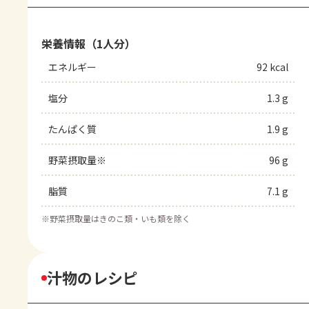
栄養情報（1人分）
エネルギー
92 kcal
塩分
1.3 g
たんぱく質
1.9 g
野菜摂取量※
96 g
脂質
7.1 g
※
野菜摂取量はきのこ類・いも類を除く
汁物のレシピ