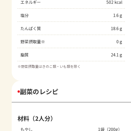
エネルギー
502 kcal
塩分
1.6 g
たんぱく質
18.6 g
野菜摂取量※
0 g
脂質
24.1 g
※
野菜摂取量はきのこ類・いも類を除く
副菜のレシピ
材料（2人分）
もやし
1袋（200g）