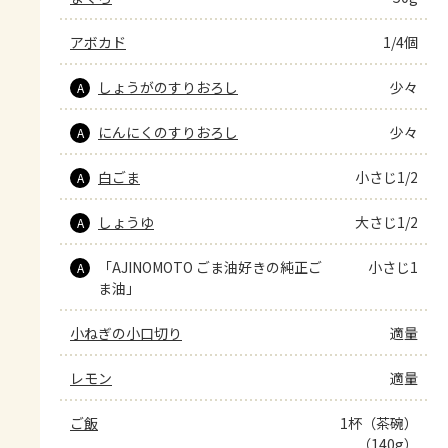
アボカド
1/4個
しょうがのすりおろし
少々
A
にんにくのすりおろし
少々
A
白ごま
小さじ1/2
A
しょうゆ
大さじ1/2
A
「AJINOMOTO ごま油好きの純正ご
小さじ1
A
ま油」
小ねぎの小口切り
適量
レモン
適量
ご飯
1杯（茶碗）
（140g）