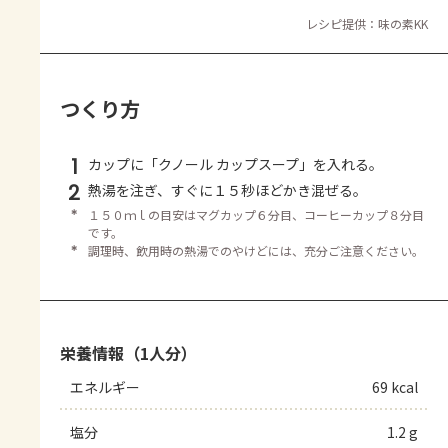
レシピ提供：味の素KK
つくり方
1
カップに「クノール カップスープ」を入れる。
2
熱湯を注ぎ、すぐに１５秒ほどかき混ぜる。
＊
１５０ｍｌの目安はマグカップ６分目、コーヒーカップ８分目
です。
＊
調理時、飲用時の熱湯でのやけどには、充分ご注意ください。
栄養情報（1人分）
エネルギー
69 kcal
塩分
1.2 g