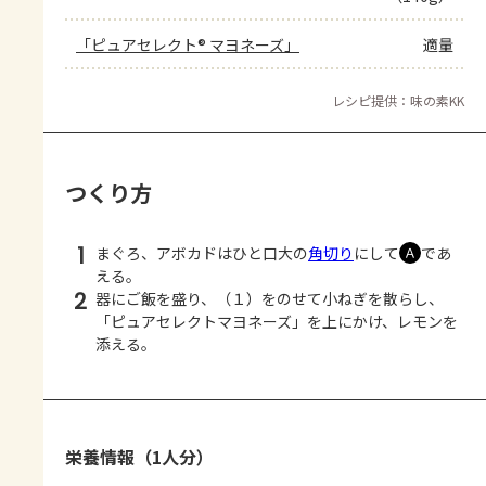
「ピュアセレクト® マヨネーズ」
適量
レシピ提供：味の素KK
つくり方
1
まぐろ、アボカドはひと口大の
角切り
にして
であ
Ａ
える。
2
器にご飯を盛り、（１）をのせて小ねぎを散らし、
「ピュアセレクトマヨネーズ」を上にかけ、レモンを
添える。
栄養情報（1人分）