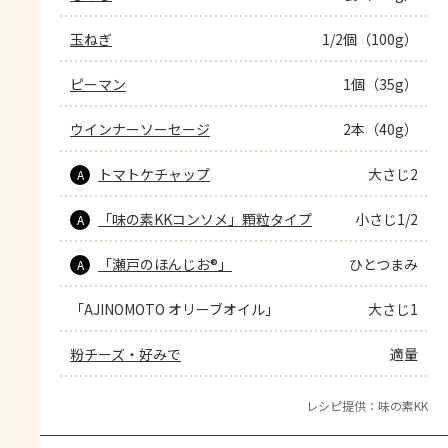
玉ねぎ
1/2個（100g）
ピーマン
1個（35g）
ウインナーソーセージ
2本（40g）
トマトケチャップ
大さじ2
A
「味の素KKコンソメ」顆粒タイプ
小さじ1/2
A
「瀬戸のほんじお®」
ひとつまみ
A
「AJINOMOTO オリーブオイル」
大さじ1
粉チーズ・好みで
適量
レシピ提供：味の素KK