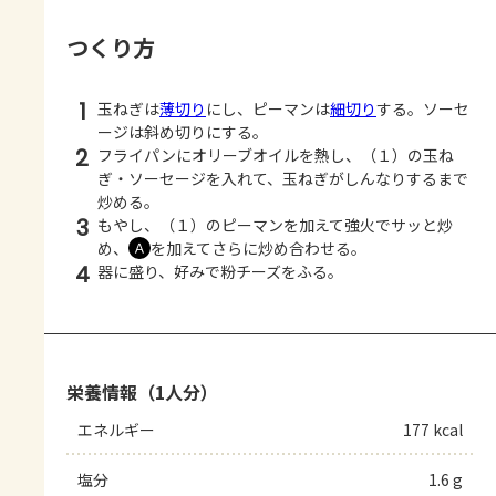
つくり方
1
玉ねぎは
薄切り
にし、ピーマンは
細切り
する。ソーセ
ージは斜め切りにする。
2
フライパンにオリーブオイルを熱し、（１）の玉ね
ぎ・ソーセージを入れて、玉ねぎがしんなりするまで
炒める。
3
もやし、（１）のピーマンを加えて強火でサッと炒
め、
を加えてさらに炒め合わせる。
Ａ
4
器に盛り、好みで粉チーズをふる。
栄養情報（1人分）
エネルギー
177 kcal
塩分
1.6 g