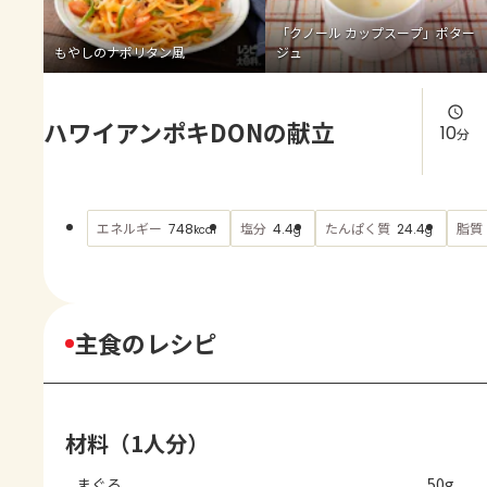
よくあるお問い合わせ
「クノール カップスープ」ポター
もやしのナポリタン風
ジュ
お買い物
ハワイアンポキDONの献立
AJINOMOTO PARK とは
10
分
エネルギー
塩分
たんぱく質
脂質
748
4.4
24.4
kcal
g
g
主食のレシピ
材料（1人分）
まぐろ
50g