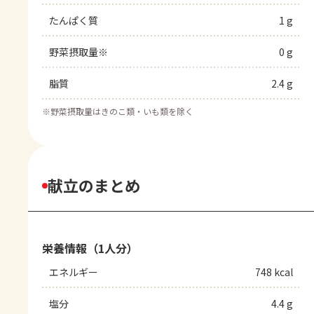
たんぱく質
1 g
野菜摂取量※
0 g
脂質
2.4 g
※
野菜摂取量はきのこ類・いも類を除く
献立のまとめ
栄養情報（1人分）
エネルギー
748 kcal
塩分
4.4 g