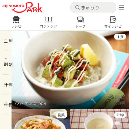
キャンセル
キャンセル
レシピ
コンテンツ
トーク
マイレシピ
レシピ
コンテンツ
ログインするとレシピを保存できます
主食
ログイン
新規登録
主食
人気の食材・レシピ
副菜
ホーム
きゅうり
なす
トマト
とうもろこし
ピーマン
みょうが
ゴーヤ
コンテンツ
汁物
レシピ
ハワイアンポキDON
栄養
トーク
副菜
汁物