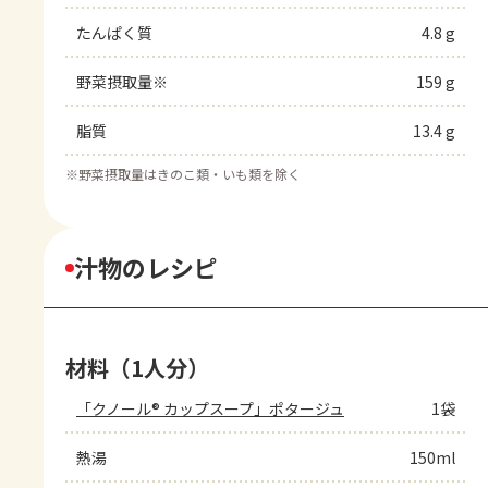
たんぱく質
4.8 g
野菜摂取量※
159 g
脂質
13.4 g
※
野菜摂取量はきのこ類・いも類を除く
汁物のレシピ
材料（1人分）
「クノール® カップスープ」ポタージュ
1袋
熱湯
150ml