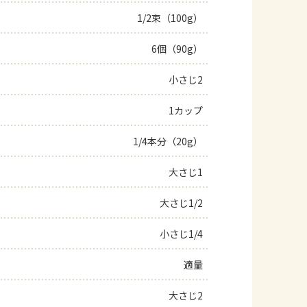
1/2束（100g）
よくあるお問い合わせ
6個（90g）
お買い物
小さじ2
AJINOMOTO PARK とは
1カップ
1/4本分（20g）
大さじ1
大さじ1/2
小さじ1/4
適量
大さじ2