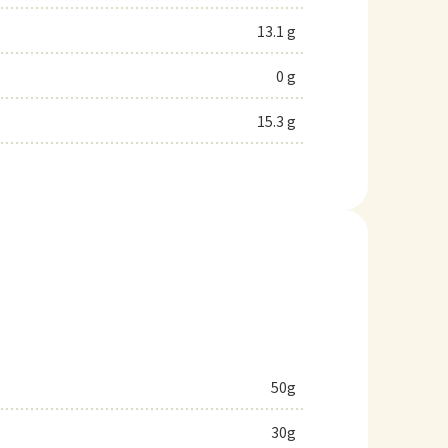
13.1 g
0 g
15.3 g
50g
30g