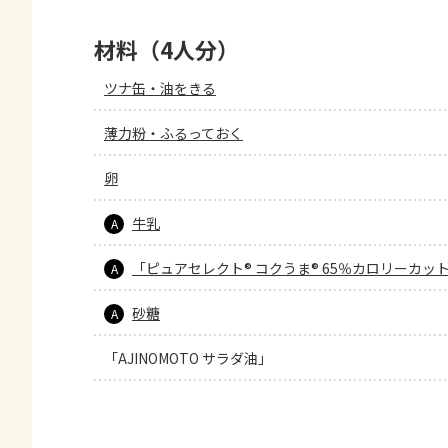
材料（4人分）
ツナ缶・油をきる
薄力粉・ふるっておく
卵
牛乳
A
「ピュアセレクト® コクうま® 65％カロリーカッ
A
砂糖
A
「AJINOMOTO サラダ油」