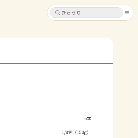
キャンセル
キャンセル
シピ
コンテンツ
ログインするとレシピを保存できます
ログイン
新規登録
レシピ
ホーム
なす
トマト
とうもろこし
ピーマン
みょうが
コンテンツ
レシピ
6本
トーク
1/8個（150g）