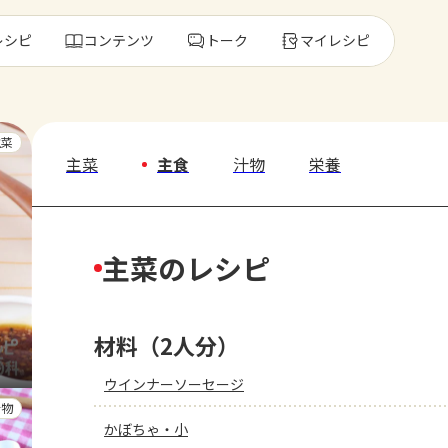
レシピ
コンテンツ
トーク
マイレシピ
レ
主菜
主菜
主食
汁物
栄養
人気の食材・
主菜のレシピ
きゅうり
ゴーヤ
材料（2人分）
ウインナーソーセージ
汁物
かぼちゃ・小