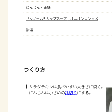
にんじん・正味
「クノール® カップスープ」オニオンコンソメ
熱湯
つくり方
1
サラダチキンは食べやすい大きさに裂く。
にんじんは小さめの
乱切り
にする。