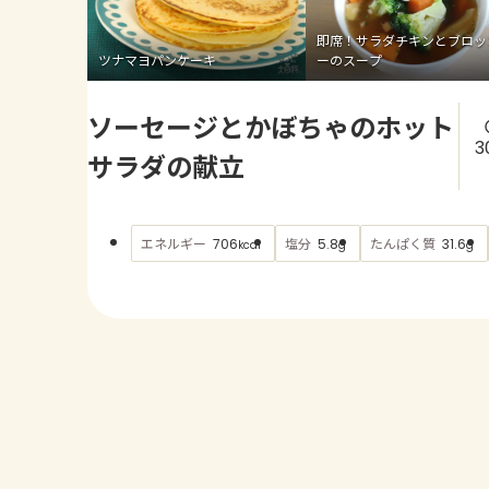
即席！サラダチキンとブロッ
ツナマヨパンケーキ
ーのスープ
ソーセージとかぼちゃのホット
3
サラダの献立
エネルギー
塩分
たんぱく質
706
5.8
31.6
kcal
g
g