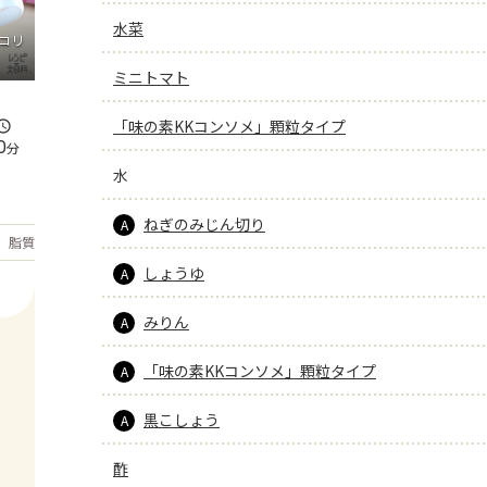
水菜
コリ
ミニトマト
「味の素KKコンソメ」顆粒タイプ
0
分
水
ねぎのみじん切り
A
もっと見る
脂質
30.8
g
しょうゆ
A
みりん
A
「味の素KKコンソメ」顆粒タイプ
A
黒こしょう
A
酢