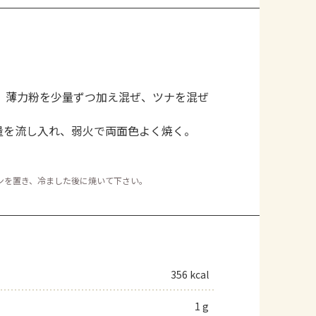
。薄力粉を少量ずつ加え混ぜ、ツナを混ぜ
量を流し入れ、弱火で両面色よく焼く。
。
ンを置き、冷ました後に焼いて下さい。
356 kcal
1 g