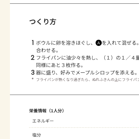
つくり方
1
ボウルに卵を溶きほぐし、
を入れて混ぜる
Ａ
合わせる。
2
フライパンに油少々を熱し、（１）の１／４
同様にあと３枚作る。
3
器に盛り、好みでメープルシロップを添える
＊
フライパンが熱くなり過ぎたら、ぬれふきんの上にフライパ
栄養情報（1人分）
エネルギー
塩分