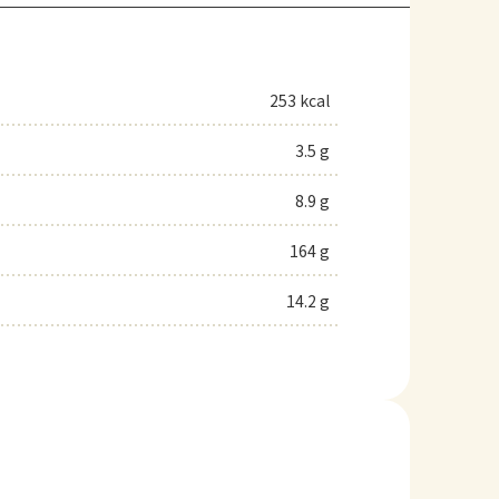
253 kcal
3.5 g
8.9 g
164 g
14.2 g