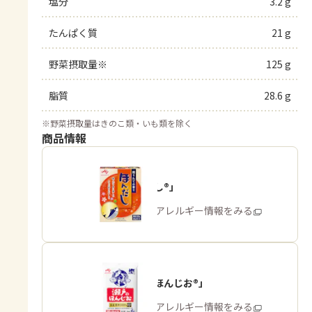
塩分
3.2 g
たんぱく質
21 g
野菜摂取量※
125 g
脂質
28.6 g
※
野菜摂取量はきのこ類・いも類を除く
商品情報
「ほんだし®」
商品・アレルギー情報をみる
「瀬戸のほんじお®」
商品・アレルギー情報をみる