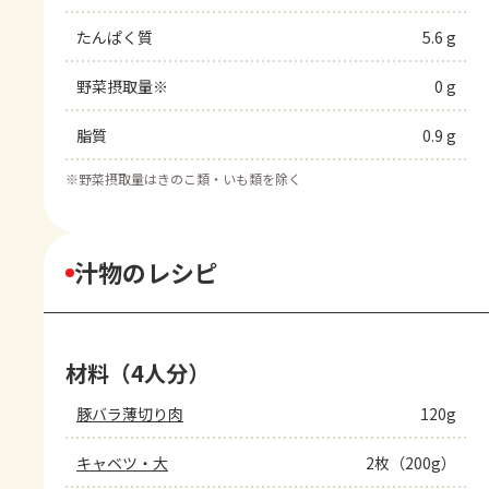
たんぱく質
5.6 g
野菜摂取量※
0 g
脂質
0.9 g
※
野菜摂取量はきのこ類・いも類を除く
汁物のレシピ
材料（4人分）
豚バラ薄切り肉
120g
キャベツ・大
2枚（200g）