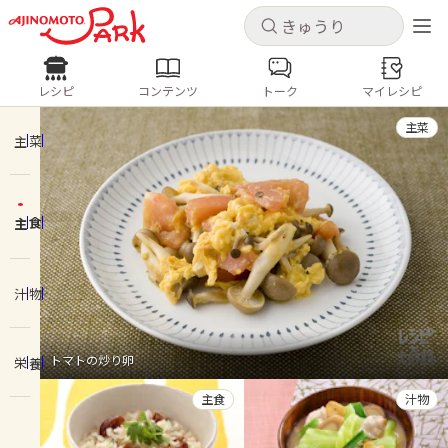
キャンセル
キャンセル
レシピ
コンテンツ
トーク
マイレシピ
レシピ
コンテンツ
ログインするとレシピを保存できます
主菜
ログイン
新規登録
主菜
人気の食材・レシピ
主食
ホーム
きゅうり
なす
トマト
とうもろこし
ピーマン
みょうが
ゴーヤ
コンテンツ
汁物
レシピ
トマトの炒り卵
栄養
トーク
主食
汁物