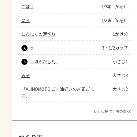
ごぼう
1/3本（50g）
にら
1/2束（50g）
にんにくの薄切り
1かけ分
水
3・1/2カップ
A
「ほんだし®」
小さじ1
A
みそ
大さじ3
「AJINOMOTO ごま油好きの純正ごま
大さじ2
油」
レシピ提供：味の素KK