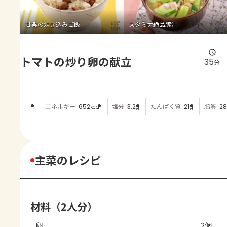
よくあるお問い合わせ
甘栗の炊き込みご飯
スタミナ絶品豚汁
お買い物
トマトの炒り卵の献立
AJINOMOTO PARK とは
35
分
エネルギー
塩分
たんぱく質
脂質
652
3.2
21
28
kcal
g
g
主菜のレシピ
材料（2人分）
卵
2個