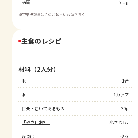
脂質
9.1 g
※
野菜摂取量はきのこ類・いも類を除く
主食のレシピ
材料（2人分）
米
1合
水
1カップ
甘栗・むいてあるもの
30g
「やさしお®」
小さじ1/2
みつば
少々