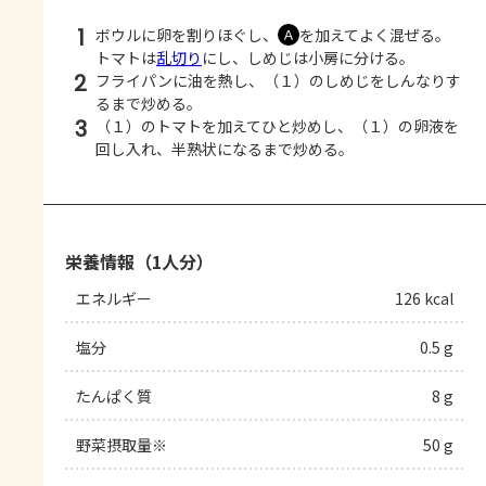
1
ボウルに卵を割りほぐし、
を加えてよく混ぜる。
Ａ
トマトは
乱切り
にし、しめじは小房に分ける。
2
フライパンに油を熱し、（１）のしめじをしんなりす
るまで炒める。
3
（１）のトマトを加えてひと炒めし、（１）の卵液を
回し入れ、半熟状になるまで炒める。
栄養情報（1人分）
エネルギー
126 kcal
塩分
0.5 g
たんぱく質
8 g
野菜摂取量※
50 g