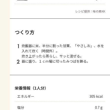
レシピ提供：味の素KK
つくり方
1
炊飯器に米、半分に割った甘栗、「やさしお」、水を
入れて炊く（時間外）。
炊き上がったら蒸らし、サッと混ぜる。
2
器に盛り、１ｃｍ幅に切ったみつばを飾る。
栄養情報（1人分）
エネルギー
305 kcal
塩分
0.7 g