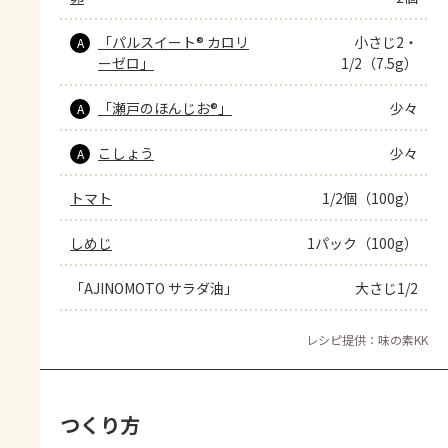
「パルスイート® カロリ
小さじ2・
A
ーゼロ」
1/2（7.5g）
「瀬戸のほんじお®」
少々
A
こしょう
少々
A
トマト
1/2個（100g）
しめじ
1パック（100g）
「AJINOMOTO サラダ油」
大さじ1/2
レシピ提供：味の素KK
つくり方