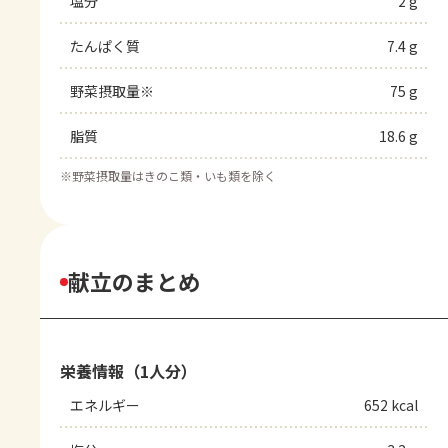
塩分
2 g
たんぱく質
7.4 g
野菜摂取量※
75 g
脂質
18.6 g
※
野菜摂取量はきのこ類・いも類を除く
献立のまとめ
栄養情報（1人分）
エネルギー
652 kcal