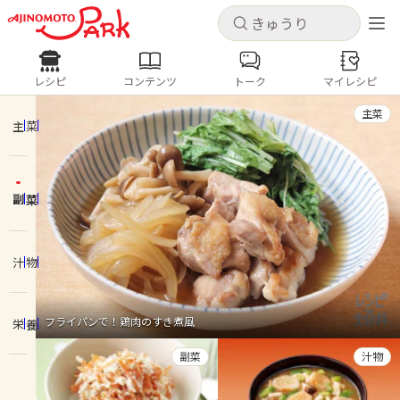
キャンセル
キャンセル
レシピ
コンテンツ
トーク
マイレシピ
レシピ
コンテンツ
ログインするとレシピを保存できます
主菜
ログイン
新規登録
主菜
人気の食材・レシピ
副菜
ホーム
きゅうり
なす
トマト
とうもろこし
ピーマン
みょうが
ゴーヤ
コンテンツ
汁物
レシピ
フライパンで！鶏肉のすき煮風
栄養
トーク
副菜
汁物