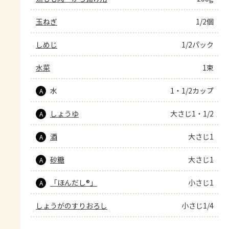
玉ねぎ
1/2個
しめじ
1/2パック
水菜
1束
水
1・1/2カップ
A
しょうゆ
大さじ1・1/2
A
酒
大さじ1
A
砂糖
大さじ1
A
「ほんだし®」
小さじ1
A
しょうがのすりおろし
小さじ1/4