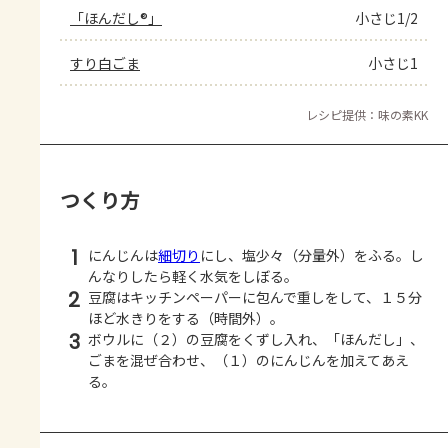
「ほんだし®」
小さじ1/2
すり白ごま
小さじ1
レシピ提供：味の素KK
つくり方
1
にんじんは
細切り
にし、塩少々（分量外）をふる。し
んなりしたら軽く水気をしぼる。
2
豆腐はキッチンペーパーに包んで重しをして、１５分
ほど水きりをする（時間外）。
3
ボウルに（２）の豆腐をくずし入れ、「ほんだし」、
ごまを混ぜ合わせ、（１）のにんじんを加えてあえ
る。