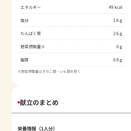
エネルギー
49 kcal
塩分
1.6 g
たんぱく質
2.6 g
野菜摂取量※
0 g
脂質
0.9 g
※
野菜摂取量はきのこ類・いも類を除く
献立のまとめ
栄養情報（1人分）