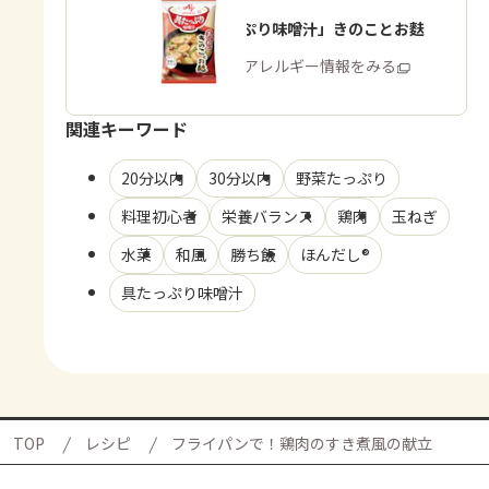
「具たっぷり味噌汁」きのことお麩
商品・アレルギー情報をみる
関連キーワード
20分以内
30分以内
野菜たっぷり
料理初心者
栄養バランス
鶏肉
玉ねぎ
水菜
和風
勝ち飯
ほんだし®
具たっぷり味噌汁
TOP
レシピ
フライパンで！鶏肉のすき煮風の献立