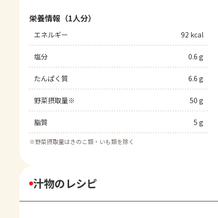
栄養情報（1人分）
エネルギー
92 kcal
塩分
0.6 g
たんぱく質
6.6 g
野菜摂取量※
50 g
脂質
5 g
※
野菜摂取量はきのこ類・いも類を除く
汁物のレシピ