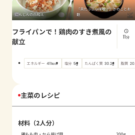
よくあるお問い合わせ
「具たっぷり味噌汁」きのことお
にんじんの白和え
麩
お買い物
フライパンで！鶏肉のすき煮風の
AJINOMOTO PARK とは
11
分
献立
エネルギー
塩分
たんぱく質
脂質
411
5
30.2
20
kcal
g
g
主菜のレシピ
材料（2人分）
鶏もも肉・から揚げ用
200g