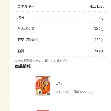
エネルギー
411 kcal
塩分
5 g
たんぱく質
30.2 g
野菜摂取量※
183 g
脂質
20.4 g
※
野菜摂取量はきのこ類・いも類を除く
商品情報
「ほんだし®」
商品・アレルギー情報をみる