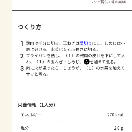
レシピ提供：味の素KK
つくり方
1
鶏肉は半分に切る。玉ねぎは
薄切り
にし、しめじは小
房に分ける。水菜は５ｃｍ長さに切る。
2
フライパンを熱し、（１）の鶏肉の皮目を下にして入
れ、（１）の玉ねぎ・しめじ、
を加えて煮る。
Ａ
3
肉に火が通ったら、しょうが、（１）の水菜を加えて
サッと煮る。
栄養情報（1人分）
エネルギー
270 kcal
塩分
2.8 g