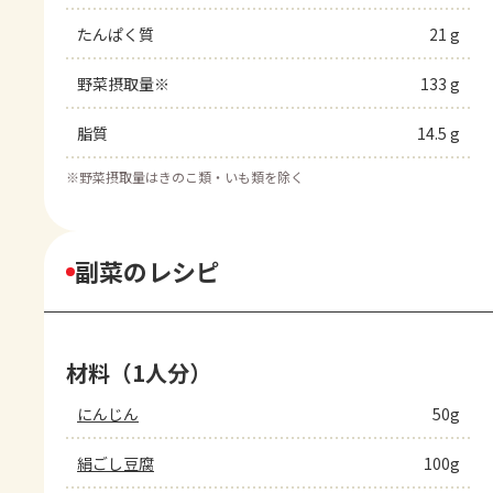
たんぱく質
21 g
野菜摂取量※
133 g
脂質
14.5 g
※
野菜摂取量はきのこ類・いも類を除く
副菜のレシピ
材料（1人分）
にんじん
50g
絹ごし豆腐
100g