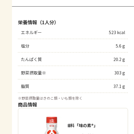
栄養情報（1人分）
エネルギー
523 kcal
塩分
5.6 g
たんぱく質
20.2 g
野菜摂取量※
303 g
脂質
37.1 g
※
野菜摂取量はきのこ類・いも類を除く
商品情報
うま味調味料「味の素®」