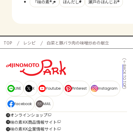
「味の素®」
ほんだし®
瀬戸のほんじお®
TOP
レシピ
白菜と豚バラ肉の味噌炒めの献立
BACK TO TOP
LINE
X
Youtube
Pinterest
Instagram
facebook
MAIL
オンラインショップ
味の素KK商品情報サイト
味の素KK企業情報サイト