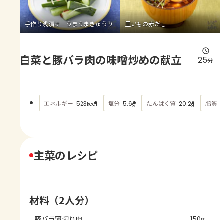
よくあるお問い合わせ
手作り浅漬け うまうまきゅうり
里いもの赤だし
お買い物
白菜と豚バラ肉の味噌炒めの献立
AJINOMOTO PARK とは
25
分
エネルギー
塩分
たんぱく質
脂質
523
5.6
20.2
kcal
g
g
主菜のレシピ
材料（2人分）
豚バラ薄切り肉
150g