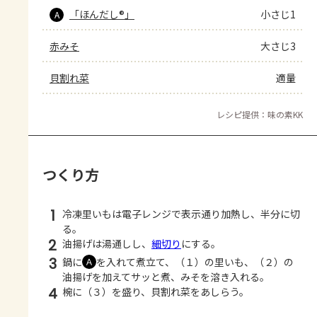
「ほんだし®」
小さじ1
A
赤みそ
大さじ3
貝割れ菜
適量
レシピ提供：味の素KK
つくり方
1
冷凍里いもは電子レンジで表示通り加熱し、半分に切
る。
2
油揚げは湯通しし、
細切り
にする。
3
鍋に
を入れて煮立て、（１）の里いも、（２）の
Ａ
油揚げを加えてサッと煮、みそを溶き入れる。
4
椀に（３）を盛り、貝割れ菜をあしらう。