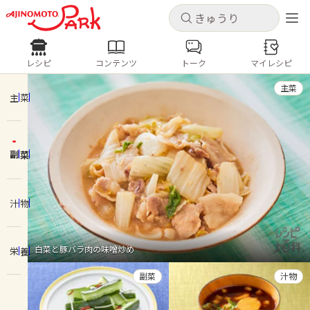
キャンセル
キャンセル
レシピ
コンテンツ
トーク
マイレシピ
レシピ
コンテンツ
ログインするとレシピを保存できます
主菜
ログイン
新規登録
主菜
人気の食材・レシピ
副菜
ホーム
きゅうり
なす
トマト
とうもろこし
ピーマン
みょうが
ゴーヤ
コンテンツ
汁物
レシピ
白菜と豚バラ肉の味噌炒め
栄養
トーク
副菜
汁物