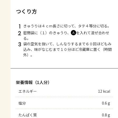
つくり方
1
きゅうりは４ｃｍ長さに切って、タテ４等分に切る。
2
密閉袋に（１）のきゅうり、
を入れて混ぜ合わせ
Ａ
る。
3
袋の空気を抜いて、しんなりするまで６０回ほどもみ
込み、味がなじむまで１０分ほど冷蔵庫に置く（時間
外）。
栄養情報（1人分）
エネルギー
12 kcal
塩分
0.6 g
たんぱく質
0.8 g