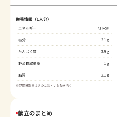
栄養情報（1人分）
エネルギー
71 kcal
塩分
2.1 g
たんぱく質
3.9 g
野菜摂取量※
1 g
脂質
2.1 g
※
野菜摂取量はきのこ類・いも類を除く
献立のまとめ