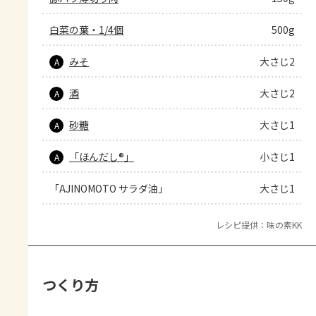
白菜の葉・1/4個
500g
みそ
大さじ2
A
酒
大さじ2
A
砂糖
大さじ1
A
「ほんだし®」
小さじ1
A
「AJINOMOTO サラダ油」
大さじ1
レシピ提供：味の素KK
つくり方