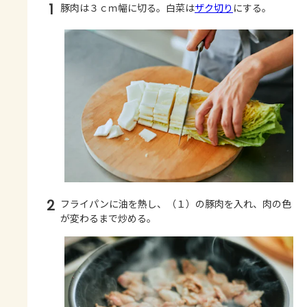
1
豚肉は３ｃｍ幅に切る。白菜は
ザク切り
にする。
2
フライパンに油を熱し、（１）の豚肉を入れ、肉の色
が変わるまで炒める。