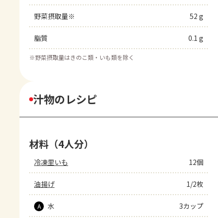
野菜摂取量※
52 g
脂質
0.1 g
※
野菜摂取量はきのこ類・いも類を除く
汁物のレシピ
材料（4人分）
冷凍里いも
12個
油揚げ
1/2枚
水
3カップ
A