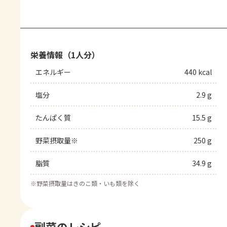
栄養情報（1人分）
エネルギー
440 kcal
塩分
2.9 g
たんぱく質
15.5 g
野菜摂取量※
250 g
脂質
34.9 g
※
野菜摂取量はきのこ類・いも類を除く
副菜のレシピ