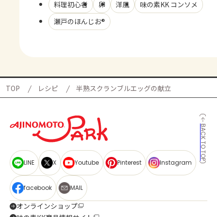
料理初心者
卵
洋風
味の素KK コンソメ
瀬戸のほんじお®
TOP
レシピ
半熟スクランブルエッグの献立
BACK TO TOP
LINE
X
Youtube
Pinterest
Instagram
facebook
MAIL
オンラインショップ