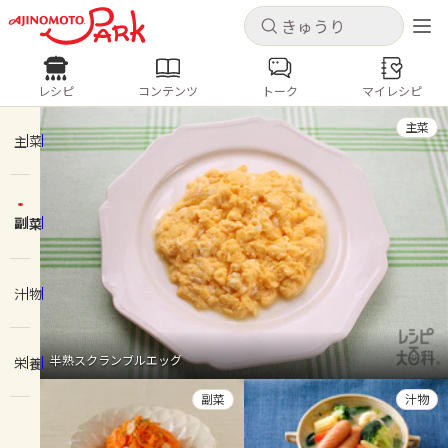
キャンセル
キャンセル
レシピ
コンテンツ
トーク
マイレシピ
レシピ
コンテンツ
ログインするとレシピを保存できます
主菜
ログイン
新規登録
主菜
人気の食材・レシピ
副菜
ホーム
きゅうり
なす
トマト
とうもろこし
ピーマン
みょうが
ゴーヤ
コンテンツ
汁物
レシピ
半熟スクランブルエッグ
栄養
トーク
副菜
汁物