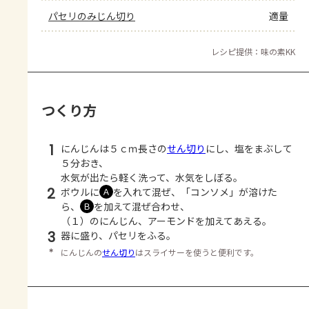
パセリのみじん切り
適量
レシピ提供：味の素KK
つくり方
1
にんじんは５ｃｍ長さの
せん切り
にし、塩をまぶして
５分おき、
水気が出たら軽く洗って、水気をしぼる。
2
ボウルに
を入れて混ぜ、「コンソメ」が溶けた
Ａ
ら、
を加えて混ぜ合わせ、
Ｂ
（１）のにんじん、アーモンドを加えてあえる。
3
器に盛り、パセリをふる。
＊
にんじんの
せん切り
はスライサーを使うと便利です。