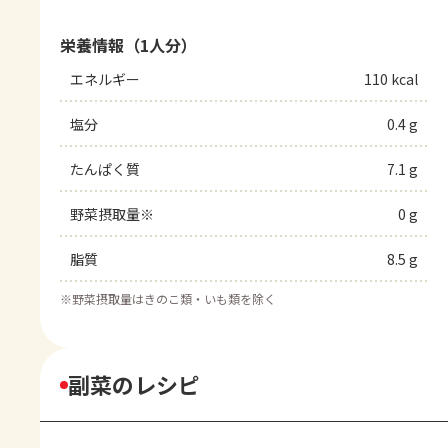
栄養情報（1人分）
エネルギー
110 kcal
塩分
0.4 g
たんぱく質
7.1 g
野菜摂取量※
0 g
脂質
8.5 g
※
野菜摂取量はきのこ類・いも類を除く
副菜のレシピ