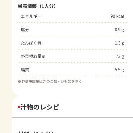
栄養情報（1人分）
エネルギー
90 kcal
塩分
0.9 g
たんぱく質
1.3 g
野菜摂取量※
73 g
脂質
5.5 g
※
野菜摂取量はきのこ類・いも類を除く
汁物のレシピ