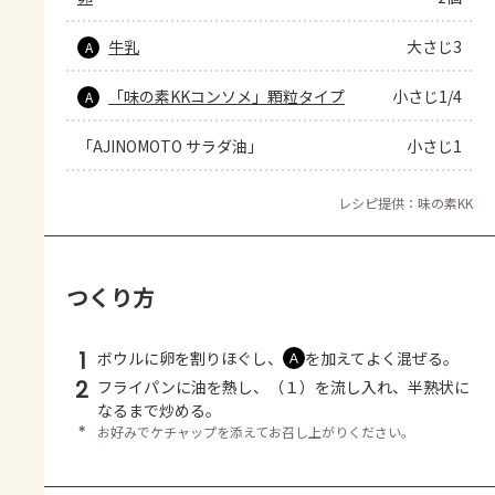
牛乳
大さじ3
A
「味の素KKコンソメ」顆粒タイプ
小さじ1/4
A
「AJINOMOTO サラダ油」
小さじ1
レシピ提供：味の素KK
つくり方
1
ボウルに卵を割りほぐし、
を加えてよく混ぜる。
Ａ
2
フライパンに油を熱し、（１）を流し入れ、半熟状に
なるまで炒める。
＊
お好みでケチャップを添えてお召し上がりください。