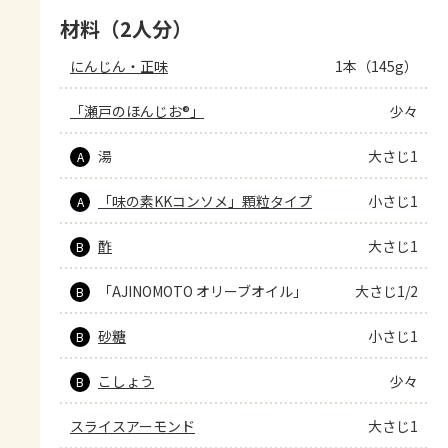
材料（2人分）
にんじん・正味
1本（145g）
「瀬戸のほんじお®」
少々
湯
大さじ1
A
「味の素KKコンソメ」顆粒タイプ
小さじ1
A
酢
大さじ1
B
「AJINOMOTO オリーブオイル」
大さじ1/2
B
砂糖
小さじ1
B
こしょう
少々
B
スライスアーモンド
大さじ1