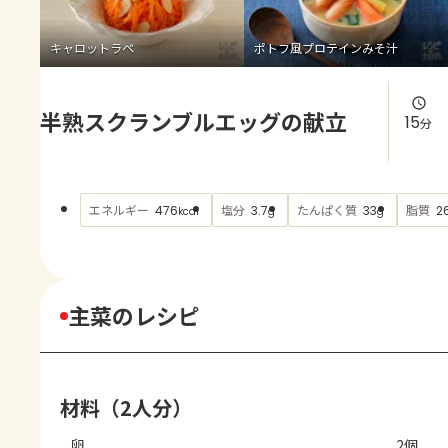
よくあるお問い合わせ
キャロットラペ
ポトフ風プロテインみそ汁
お買い物
半熟スクランブルエッグの献立
AJINOMOTO PARK とは
15
分
エネルギー
塩分
たんぱく質
脂質
476
3.7
33
2
kcal
g
g
主菜のレシピ
材料（2人分）
卵
2個