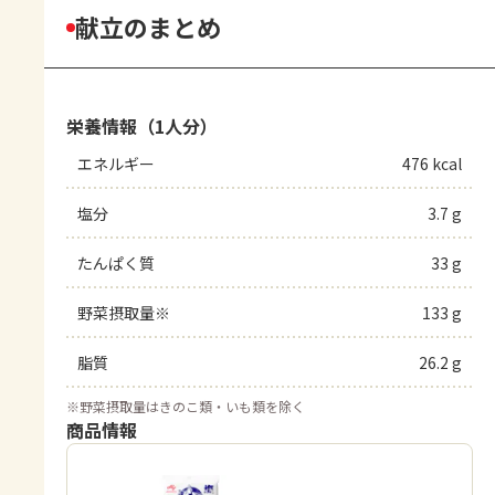
献立のまとめ
栄養情報（1人分）
エネルギー
476 kcal
塩分
3.7 g
たんぱく質
33 g
野菜摂取量※
133 g
脂質
26.2 g
※
野菜摂取量はきのこ類・いも類を除く
商品情報