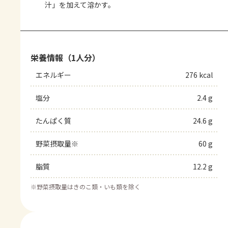
汁」を加えて溶かす。
栄養情報（1人分）
エネルギー
276 kcal
塩分
2.4 g
たんぱく質
24.6 g
野菜摂取量※
60 g
脂質
12.2 g
※
野菜摂取量はきのこ類・いも類を除く