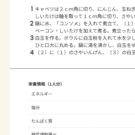
1
キャベツは２ｃｍ角に切り、にんじん、玉ね
しいたけは軸を取って１ｃｍ角に切り、さや
2
鍋に水、「コンソメ」を入れて煮立て、（１
ベーコン・しいたけを加えて煮る。煮立った
3
白玉を作る。ボウルに白玉粉を入れて水を少
ひと口大に丸める。鍋に湯を沸かし、白玉を
4
（２）に（１）のさやいんげん、（３）の白
栄養情報（1人分）
エネルギー
塩分
たんぱく質
野菜摂取量※