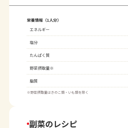
栄養情報（1人分）
エネルギー
塩分
たんぱく質
野菜摂取量※
脂質
※
野菜摂取量はきのこ類・いも類を除く
副菜のレシピ