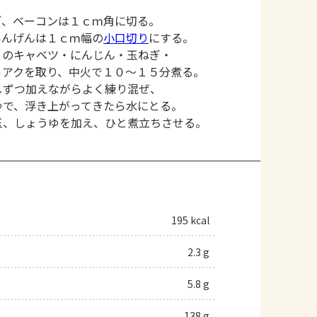
ぎ、ベーコンは１ｃｍ角に切る。
いんげんは１ｃｍ幅の
小口切り
にする。
）のキャベツ・にんじん・玉ねぎ・
らアクを取り、中火で１０～１５分煮る。
しずつ加えながらよく練り混ぜ、
ゆで、浮き上がってきたら水にとる。
玉、しょうゆを加え、ひと煮立ちさせる。
195 kcal
2.3 g
5.8 g
138 g