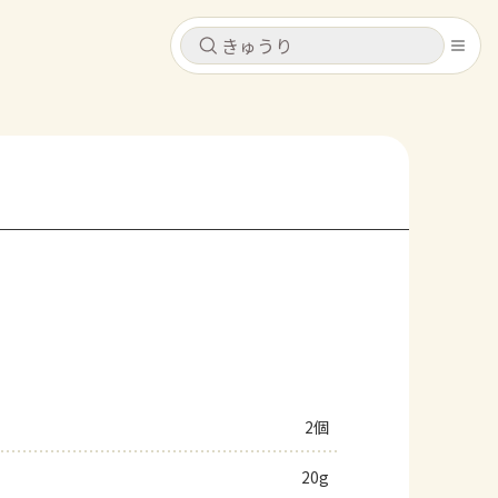
キャンセル
キャンセル
シピ
コンテンツ
ログインするとレシピを保存できます
ログイン
新規登録
レシピ
ホーム
なす
トマト
とうもろこし
ピーマン
みょうが
コンテンツ
レシピ
2個
トーク
20g