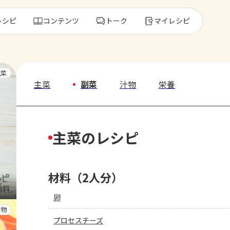
レシピ
コンテンツ
トーク
マイレシピ
レ
主菜
主菜
副菜
汁物
栄養
人気の食材・
主菜のレシピ
きゅうり
ゴーヤ
材料（2人分）
卵
汁物
プロセスチーズ