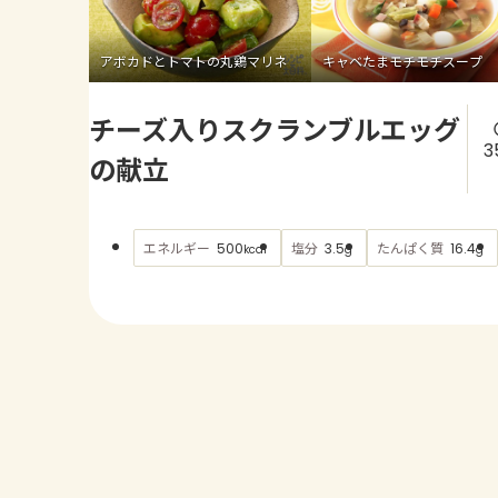
アボカドとトマトの丸鶏マリネ
キャベたまモチモチスープ
チーズ入りスクランブルエッグ
3
の献立
エネルギー
塩分
たんぱく質
500
3.5
16.4
kcal
g
g