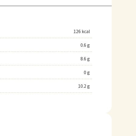
126 kcal
0.6 g
8.6 g
0 g
10.2 g