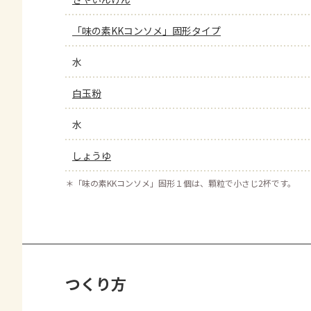
「味の素KKコンソメ」固形タイプ
水
白玉粉
水
しょうゆ
＊
「味の素KKコンソメ」固形１個は、顆粒で小さじ2杯です。
つくり方