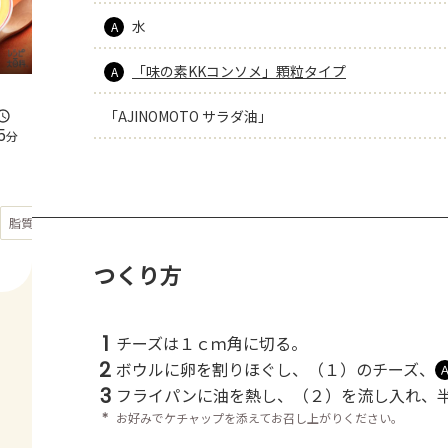
水
A
「味の素KKコンソメ」顆粒タイプ
A
「AJINOMOTO サラダ油」
5
分
もっと見る
脂質
33.8
g
つくり方
1
チーズは１ｃｍ角に切る。
2
ボウルに卵を割りほぐし、（１）のチーズ、
3
フライパンに油を熱し、（２）を流し入れ、
＊
お好みでケチャップを添えてお召し上がりください。