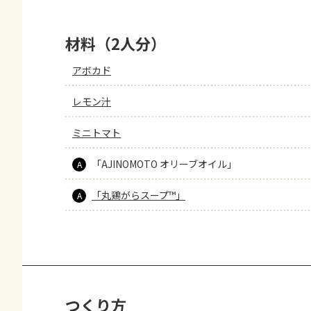
材料（2人分）
アボカド
レモン汁
ミニトマト
「AJINOMOTO オリーブオイル」
A
「丸鶏がらスープ™」
A
つくり方