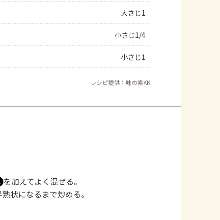
大さじ1
よくあるお問い合わせ
小さじ1/4
お買い物
小さじ1
AJINOMOTO PARK とは
レシピ提供：味の素KK
を加えてよく混ぜる。
Ａ
半熟状になるまで炒める。