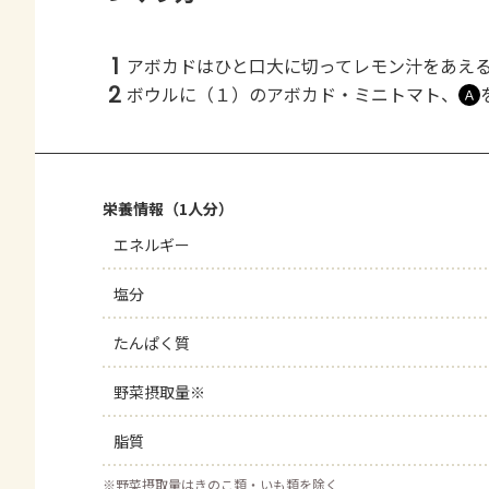
1
アボカドはひと口大に切ってレモン汁をあえ
2
ボウルに（１）のアボカド・ミニトマト、
Ａ
栄養情報（1人分）
エネルギー
塩分
たんぱく質
野菜摂取量※
脂質
※
野菜摂取量はきのこ類・いも類を除く