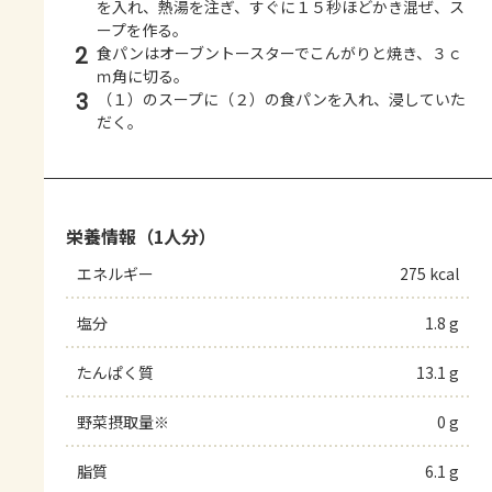
を入れ、熱湯を注ぎ、すぐに１５秒ほどかき混ぜ、ス
ープを作る。
2
食パンはオーブントースターでこんがりと焼き、３ｃ
ｍ角に切る。
3
（１）のスープに（２）の食パンを入れ、浸していた
だく。
栄養情報（1人分）
エネルギー
275 kcal
塩分
1.8 g
たんぱく質
13.1 g
野菜摂取量※
0 g
脂質
6.1 g