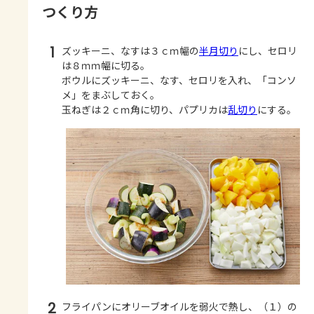
つくり方
1
ズッキーニ、なすは３ｃｍ幅の
半月切り
にし、セロリ
は８ｍｍ幅に切る。
ボウルにズッキーニ、なす、セロリを入れ、「コンソ
メ」をまぶしておく。
玉ねぎは２ｃｍ角に切り、パプリカは
乱切り
にする。
2
フライパンにオリーブオイルを弱火で熱し、（１）の