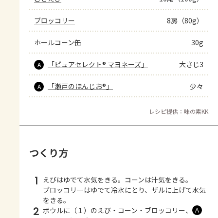
ブロッコリー
8房（80g）
ホールコーン缶
30g
「ピュアセレクト® マヨネーズ」
大さじ3
A
「瀬戸のほんじお®」
少々
A
レシピ提供：味の素KK
つくり方
1
えびはゆでて水気をきる。コーンは汁気をきる。
ブロッコリーはゆでて冷水にとり、ザルに上げて水気
をきる。
2
ボウルに（１）のえび・コーン・ブロッコリー、
Ａ