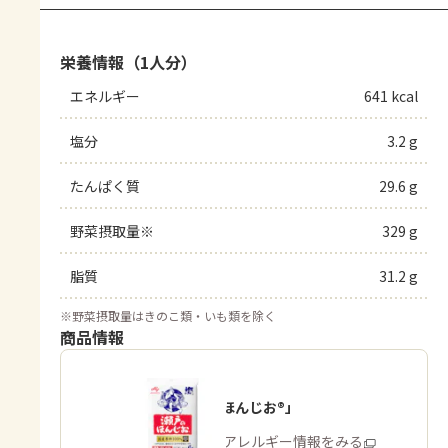
栄養情報（1人分）
エネルギー
641 kcal
塩分
3.2 g
たんぱく質
29.6 g
野菜摂取量※
329 g
脂質
31.2 g
※
野菜摂取量はきのこ類・いも類を除く
商品情報
「瀬戸のほんじお®」
商品・アレルギー情報をみる