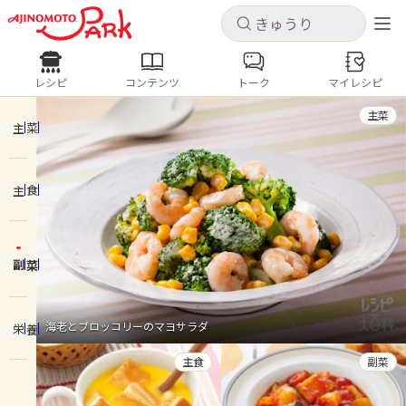
キャンセル
キャンセル
レシピ
コンテンツ
トーク
マイレシピ
レシピ
コンテンツ
ログインするとレシピを保存できます
主菜
ログイン
新規登録
主菜
人気の食材・レシピ
主食
ホーム
きゅうり
なす
トマト
とうもろこし
ピーマン
みょうが
ゴーヤ
コンテンツ
副菜
レシピ
海老とブロッコリーのマヨサラダ
栄養
トーク
主食
副菜