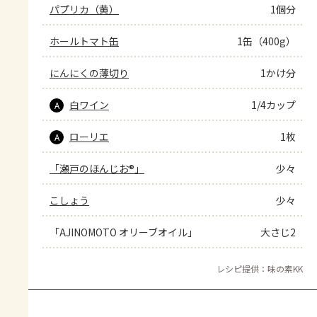
パプリカ（黄）
1個分
ホールトマト缶
1缶（400g）
にんにくの薄切り
1かけ分
白ワイン
1/4カップ
A
ローリエ
1枚
A
「瀬戸のほんじお®」
少々
こしょう
少々
「AJINOMOTO オリーブオイル」
大さじ2
レシピ提供：味の素KK