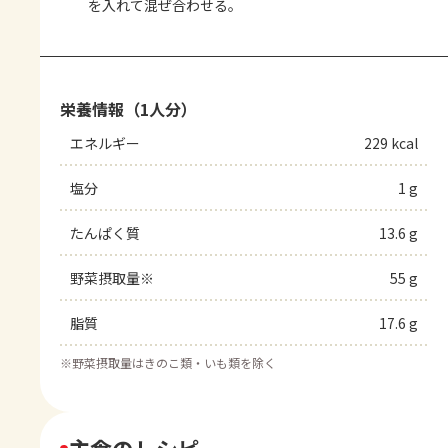
を入れて混ぜ合わせる。
栄養情報（1人分）
エネルギー
229 kcal
塩分
1 g
たんぱく質
13.6 g
野菜摂取量※
55 g
脂質
17.6 g
※
野菜摂取量はきのこ類・いも類を除く