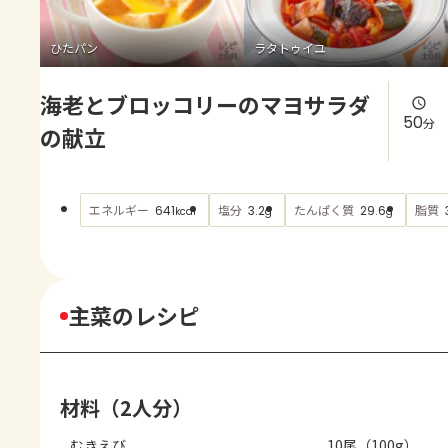
よくあるお問い合わせ
ひたパン
ラタトゥイユ
お買い物
海老とブロッコリーのマヨサラダ
AJINOMOTO PARK とは
50
分
の献立
エネルギー
塩分
たんぱく質
脂質
641
3.2
29.6
kcal
g
g
主菜のレシピ
材料（2人分）
むきえび
10尾（100g）