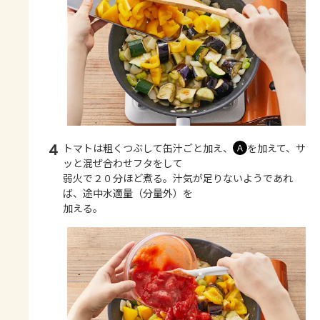
4
トマトは粗くつぶして缶汁ごと加え、
を加えて、サ
Ａ
ッと混ぜ合わせフタをして
弱火で２０分ほど煮る。汁気が足りないようであれ
ば、途中水適量（分量外）を
加える。