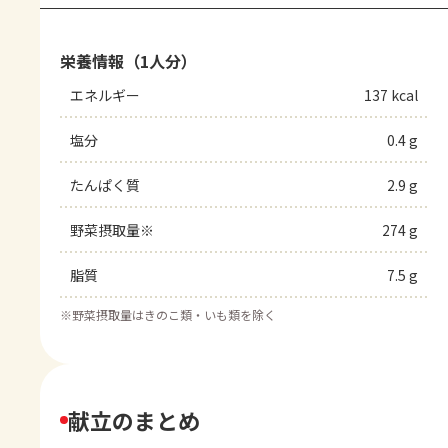
栄養情報（1人分）
エネルギー
137 kcal
塩分
0.4 g
たんぱく質
2.9 g
野菜摂取量※
274 g
脂質
7.5 g
※
野菜摂取量はきのこ類・いも類を除く
献立のまとめ