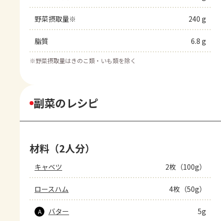
野菜摂取量※
240 g
脂質
6.8 g
※
野菜摂取量はきのこ類・いも類を除く
副菜のレシピ
材料（2人分）
キャベツ
2枚（100g）
ロースハム
4枚（50g）
バター
5g
A