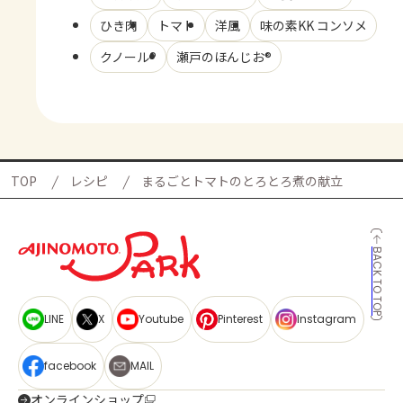
ひき肉
トマト
洋風
味の素KK コンソメ
クノール®
瀬戸のほんじお®
TOP
レシピ
まるごとトマトのとろとろ煮の献立
BACK TO TOP
LINE
X
Youtube
Pinterest
Instagram
facebook
MAIL
オンラインショップ