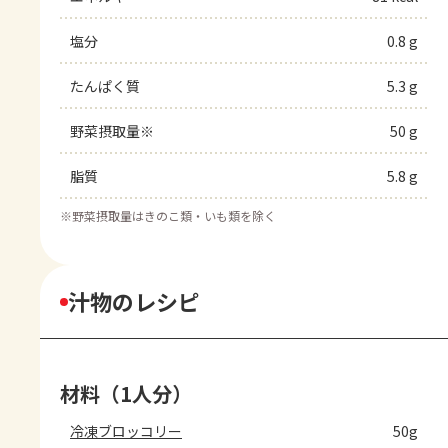
塩分
0.8 g
たんぱく質
5.3 g
野菜摂取量※
50 g
脂質
5.8 g
※
野菜摂取量はきのこ類・いも類を除く
汁物のレシピ
材料（1人分）
冷凍ブロッコリー
50g