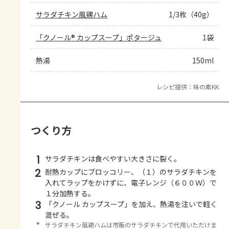
サラダチキン風鶏ハム
1/3枚（40g）
「クノール® カップスープ」ポタージュ
1袋
熱湯
150ml
レシピ提供：味の素KK
つくり方
1
サラダチキンは食べやすい大きさに裂く。
2
耐熱カップにブロッコリー、（１）のサラダチキンを
入れてラップをかけずに、電子レンジ（６００Ｗ）で
１分加熱する。
3
「クノール カップスープ」を加え、熱湯を注いで軽く
混ぜる。
＊
サラダチキン風鶏ハムは市販のサラダチキンで代用いただけま