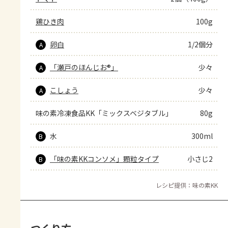
鶏ひき肉
100g
卵白
1/2個分
A
「瀬戸のほんじお®」
少々
A
こしょう
少々
A
味の素冷凍食品KK「ミックスベジタブル」
80g
水
300ml
B
「味の素KKコンソメ」顆粒タイプ
小さじ2
B
レシピ提供：味の素KK