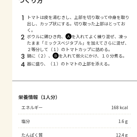
つくり方
1
トマトは皮を湯むきし、上部を切り取って中身を取り
出し、カップ状にする。切り取った上部はとってお
く。
2
ボウルに鶏ひき肉、
を入れてよく練り混ぜ、凍っ
Ａ
たまま「ミックスベジタブル」を加えてさらに混ぜ、
２等分して（１）のトマトカップに詰める。
3
鍋に（２）、
を入れて弱火にかけ、１０分煮る。
Ｂ
4
器に盛り、（１）のトマトの上部を添える。
栄養情報（1人分）
エネルギー
168 kcal
塩分
1.6 g
たんぱく質
12.4 g