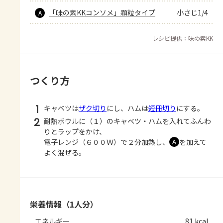
「味の素KKコンソメ」顆粒タイプ
小さじ1/4
A
レシピ提供：味の素KK
つくり方
1
キャベツは
ザク切り
にし、ハムは
短冊切り
にする。
2
耐熱ボウルに（１）のキャベツ・ハムを入れてふんわ
りとラップをかけ、
電子レンジ（６００Ｗ）で２分加熱し、
を加えて
Ａ
よく混ぜる。
栄養情報（1人分）
エネルギー
81 kcal