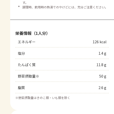
す。
＊
調理時、飲用時の熱湯でのやけどには、充分ご注意ください。
栄養情報（1人分）
エネルギー
126 kcal
塩分
1.4 g
たんぱく質
11.8 g
野菜摂取量※
50 g
脂質
2.6 g
※
野菜摂取量はきのこ類・いも類を除く