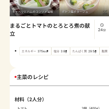
よくあるお問い合わせ
キャベツとハムのコンソメ風味
ポトフ風ポタージュ
お買い物
まるごとトマトのとろとろ煮の献
AJINOMOTO PARK とは
24
分
立
エネルギー
塩分
たんぱく質
脂質
375
3.8
29.5
kcal
g
g
主菜のレシピ
材料（2人分）
トマト
2個（400g）