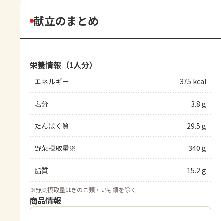
献立のまとめ
栄養情報（1人分）
エネルギー
375 kcal
塩分
3.8 g
たんぱく質
29.5 g
野菜摂取量※
340 g
脂質
15.2 g
※
野菜摂取量はきのこ類・いも類を除く
商品情報