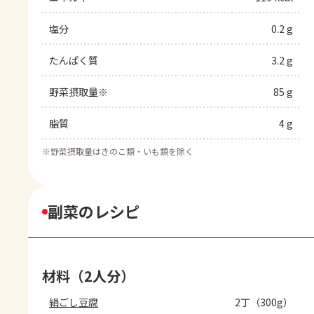
塩分
0.2 g
たんぱく質
3.2 g
野菜摂取量※
85 g
脂質
4 g
※
野菜摂取量はきのこ類・いも類を除く
副菜のレシピ
材料（2人分）
絹ごし豆腐
2丁（300g）