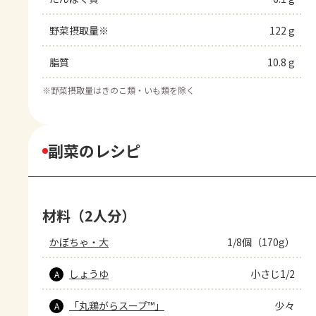
野菜摂取量※
122 g
脂質
10.8 g
※
野菜摂取量はきのこ類・いも類を除く
副菜のレシピ
材料（2人分）
かぼちゃ・大
1/8個（170g）
しょうゆ
小さじ1/2
A
「丸鶏がらスープ™」
少々
A