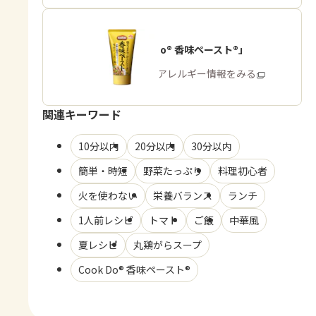
「Cook Do® 香味ペースト®」
商品・アレルギー情報をみる
関連キーワード
10分以内
20分以内
30分以内
簡単・時短
野菜たっぷり
料理初心者
火を使わない
栄養バランス
ランチ
1人前レシピ
トマト
ご飯
中華風
夏レシピ
丸鶏がらスープ
Cook Do® 香味ペースト®