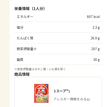
栄養情報（1人分）
エネルギー
607 kcal
塩分
2.3 g
たんぱく質
26.9 g
野菜摂取量※
207 g
脂質
30 g
※
野菜摂取量はきのこ類・いも類を除く
商品情報
「丸鶏がらスープ™」
商品・アレルギー情報をみる