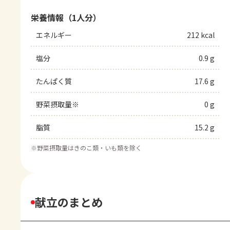
栄養情報（1人分）
エネルギー
212 kcal
塩分
0.9 g
たんぱく質
17.6 g
野菜摂取量※
0 g
脂質
15.2 g
※
野菜摂取量はきのこ類・いも類を除く
献立のまとめ