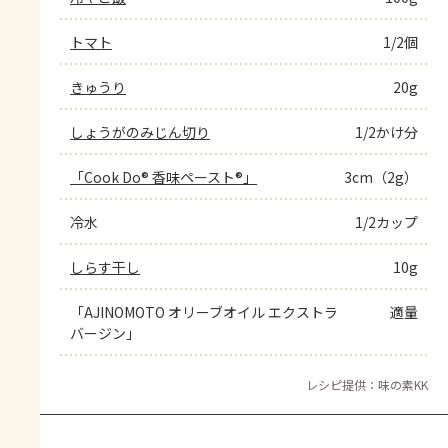
トマト
1/2個
きゅうり
20g
しょうがのみじん切り
1/2かけ分
「Cook Do® 香味ペースト®」
3cm（2g）
冷水
1/2カップ
しらす干し
10g
「AJINOMOTO オリーブオイル エクストラ
適量
バージン」
レシピ提供：味の素KK