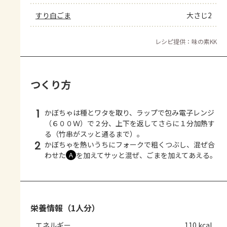
すり白ごま
大さじ2
レシピ提供：味の素KK
つくり方
1
かぼちゃは種とワタを取り、ラップで包み電子レンジ
（６００Ｗ）で２分、上下を返してさらに１分加熱す
る（竹串がスッと通るまで）。
2
かぼちゃを熱いうちにフォークで粗くつぶし、混ぜ合
わせた
を加えてサッと混ぜ、ごまを加えてあえる。
Ａ
栄養情報（1人分）
エネルギー
110 kcal