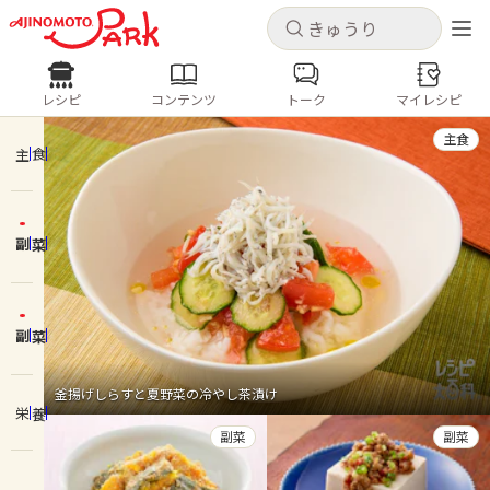
キャンセル
キャンセル
レシピ
コンテンツ
トーク
マイレシピ
レシピ
コンテンツ
ログインするとレシピを保存できます
主食
ログイン
新規登録
主食
人気の食材・レシピ
副菜
ホーム
きゅうり
なす
トマト
とうもろこし
ピーマン
みょうが
ゴーヤ
コンテンツ
副菜
レシピ
釜揚げしらすと夏野菜の冷やし茶漬け
栄養
トーク
副菜
副菜