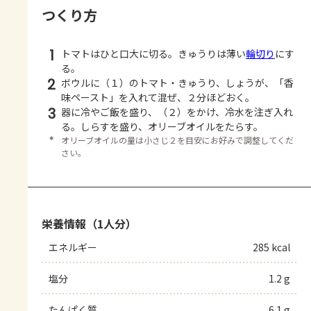
つくり方
1
トマトはひと口大に切る。きゅうりは薄い
輪切り
にす
る。
2
ボウルに（１）のトマト・きゅうり、しょうが、「香
味ペースト」を入れて混ぜ、２分ほどおく。
3
器に冷やご飯を盛り、（２）をかけ、冷水を注ぎ入れ
る。しらすを盛り、オリーブオイルをたらす。
＊
オリーブオイルの量は小さじ２を目安にお好みで調整してくだ
さい。
栄養情報（1人分）
エネルギー
285 kcal
塩分
1.2 g
たんぱく質
6.1 g