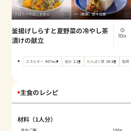
よくあるお問い合わせ
かぼちゃの白ごまあえ
∞（無限）担々豆腐
お買い物
釜揚げしらすと夏野菜の冷やし茶
AJINOMOTO PARK とは
10
分
漬けの献立
エネルギー
塩分
たんぱく質
脂質
607
2.3
26.9
kcal
g
g
主食のレシピ
材料（1人分）
冷やご飯
100g