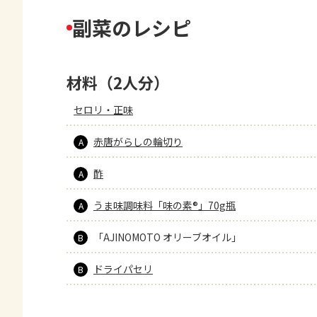
副菜のレシピ
材料（2人分）
セロリ・正味
赤唐がらしの輪切り
A
酢
A
うま味調味料「味の素®」70g瓶
A
「AJINOMOTO オリーブオイル」
B
ドライパセリ
B