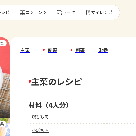
レシピ
コンテンツ
トーク
マイレシピ
レ
主菜
主菜
副菜
副菜
栄養
人気の食材・
主菜のレシピ
きゅうり
ゴーヤ
材料（4人分）
鶏もも肉
副菜
かぼちゃ