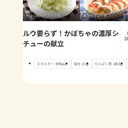
セロリのハーブマリネ
焼きカプレーゼ
ルウ要らず！かぼちゃの濃厚シ
2
チューの献立
エネルギー
塩分
たんぱく質
615
2.1
28.3
kcal
g
g