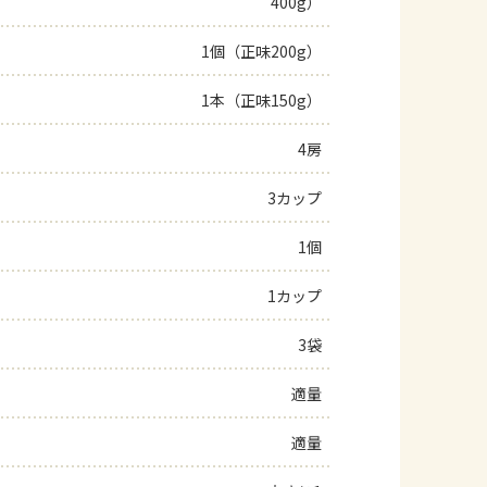
400g）
よくあるお問い合わせ
1個（正味200g）
お買い物
1本（正味150g）
4房
AJINOMOTO PARK とは
3カップ
1個
1カップ
3袋
適量
適量