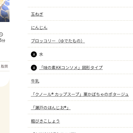
玉ねぎ
にんじん
8
分
ブロッコリー（ゆでたもの）
水
A
もっと見る
脂質
37.2
g
「味の素KKコンソメ」固形タイプ
A
牛乳
「クノール® カップスープ」栗かぼちゃのポタージュ
「瀬戸のほんじお®」
粗びきこしょう