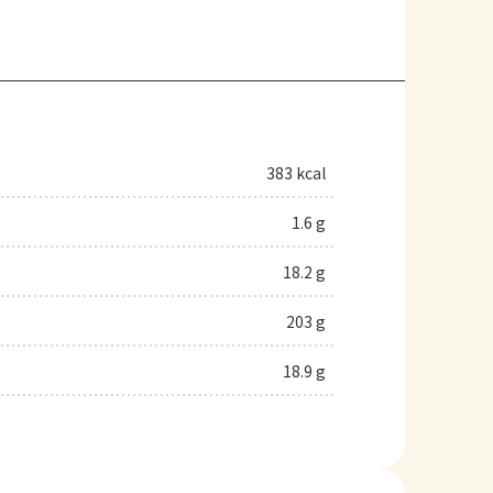
383 kcal
1.6 g
18.2 g
203 g
18.9 g