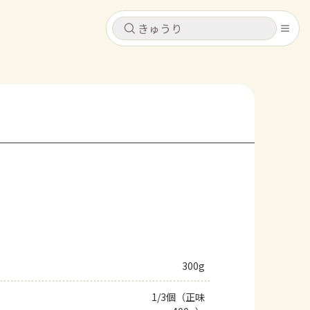
キャンセル
キャンセル
シピ
コンテンツ
ログインするとレシピを保存できます
ログイン
新規登録
レシピ
ホーム
なす
トマト
とうもろこし
ピーマン
みょうが
コンテンツ
レシピ
300g
トーク
1/3個（正味