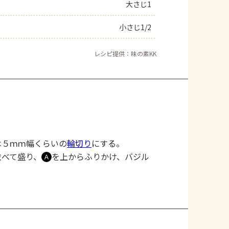
大さじ1
小さじ1/2
レシピ提供：味の素KK
は５ｍｍ幅くらいの
輪切り
にする。
並べて盛り、
を上からふりかけ、バジル
Ａ