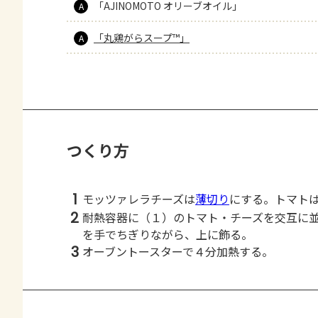
「AJINOMOTO オリーブオイル」
A
「丸鶏がらスープ™」
A
つくり方
1
モッツァレラチーズは
薄切り
にする。トマト
2
耐熱容器に（１）のトマト・チーズを交互に
を手でちぎりながら、上に飾る。
3
オーブントースターで４分加熱する。