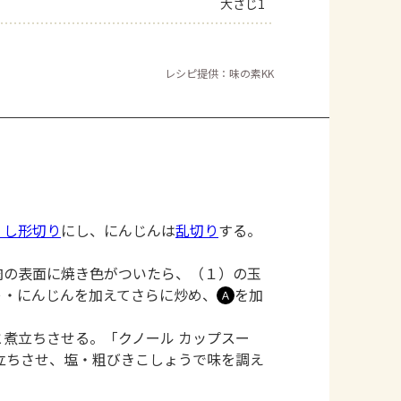
大さじ1
レシピ提供：味の素KK
くし形切り
にし、にんじんは
乱切り
する。
肉の表面に焼き色がついたら、（１）の玉
ゃ・にんじんを加えてさらに炒め、
を加
Ａ
煮立ちさせる。「クノール カップスー
立ちさせ、塩・粗びきこしょうで味を調え