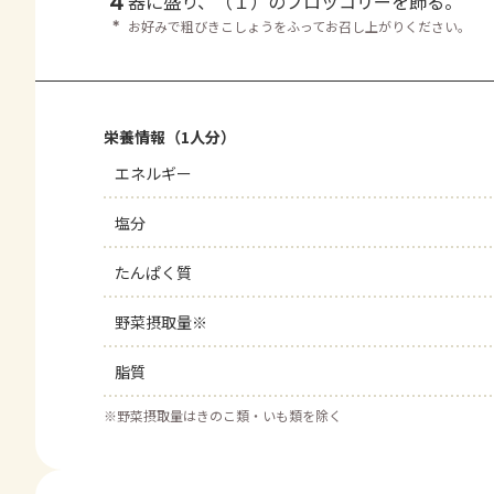
4
器に盛り、（１）のブロッコリーを飾る。
＊
お好みで粗びきこしょうをふってお召し上がりください。
栄養情報（1人分）
エネルギー
塩分
たんぱく質
野菜摂取量※
脂質
※
野菜摂取量はきのこ類・いも類を除く