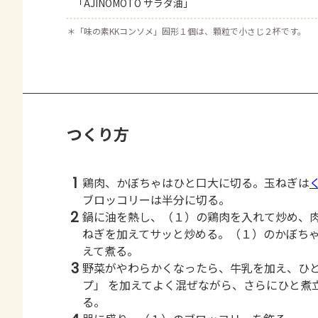
「AJINOMOTO サラダ油」
＊
「味の素KKコンソメ」固形１個は、顆粒で小さじ２杯です。
つくり方
1
鶏肉、かぼちゃはひと口大に切る。玉ねぎは
ブロッコリーは半分に切る。
2
鍋に油を熱し、（１）の鶏肉を入れて炒め、
ねぎを加えてサッと炒める。（１）のかぼち
えて煮る。
3
野菜がやわらかくなったら、牛乳を加え、ひと
プ」 を加えてよく混ぜながら、さらにひと煮
る。