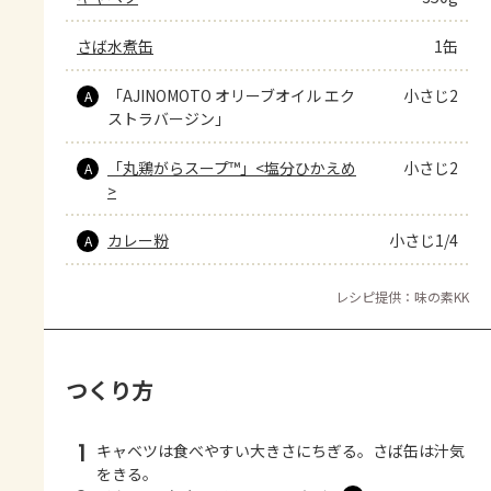
さば水煮缶
1缶
「AJINOMOTO オリーブオイル エク
小さじ2
A
ストラバージン」
「丸鶏がらスープ™」<塩分ひかえめ
小さじ2
A
>
カレー粉
小さじ1/4
A
レシピ提供：味の素KK
つくり方
1
キャベツは食べやすい大きさにちぎる。さば缶は汁気
をきる。