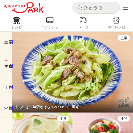
キャンセル
キャンセル
レシピ
コンテンツ
トーク
マイレシピ
レシピ
コンテンツ
ログインするとレシピを保存できます
主菜
ログイン
新規登録
主菜
人気の食材・レシピ
主食
ホーム
きゅうり
なす
トマト
とうもろこし
ピーマン
みょうが
ゴーヤ
コンテンツ
汁物
レシピ
やみつき！無限さばきゃべつカレー風味
栄養
トーク
主食
汁物