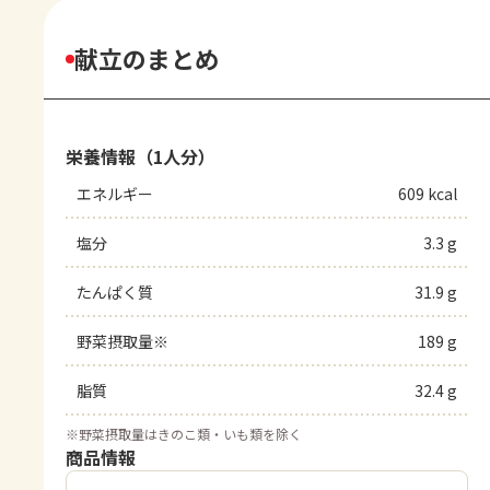
献立のまとめ
栄養情報（1人分）
エネルギー
609 kcal
塩分
3.3 g
たんぱく質
31.9 g
野菜摂取量※
189 g
脂質
32.4 g
※
野菜摂取量はきのこ類・いも類を除く
商品情報