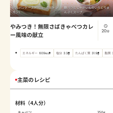
よくあるお問い合わせ
パルパントースト（ヨーグルトレ
豚バラとじゃがいものいろどりま
モン）
んぷくスープ
お買い物
やみつき！無限さばきゃべつカレ
AJINOMOTO PARK とは
20
分
ー風味の献立
エネルギー
塩分
たんぱく質
脂質
609
3.3
31.9
kcal
g
g
主菜のレシピ
材料（4人分）
キャベツ
350g