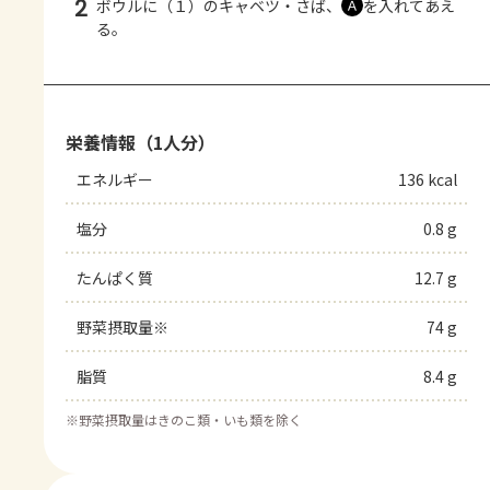
2
ボウルに（１）のキャベツ・さば、
を入れてあえ
Ａ
る。
栄養情報（1人分）
エネルギー
136 kcal
塩分
0.8 g
たんぱく質
12.7 g
野菜摂取量※
74 g
脂質
8.4 g
※
野菜摂取量はきのこ類・いも類を除く