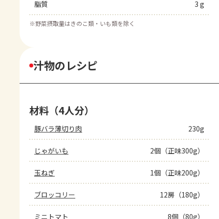
脂質
3 g
※
野菜摂取量はきのこ類・いも類を除く
汁物のレシピ
材料（4人分）
豚バラ薄切り肉
230g
じゃがいも
2個（正味300g）
玉ねぎ
1個（正味200g）
ブロッコリー
12房（180g）
ミニトマト
8個（80g）