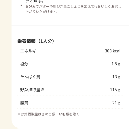
ッと煮る。
＊
お好みでバターや粗びき黒こしょうを加えてもおいしくお召し
上がりいただけます。
栄養情報（1人分）
エネルギー
303 kcal
塩分
1.8 g
たんぱく質
13 g
野菜摂取量※
115 g
脂質
21 g
※
野菜摂取量はきのこ類・いも類を除く