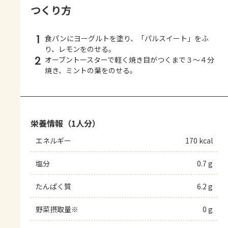
つくり方
1
食パンにヨーグルトを塗り、「パルスイート」をふ
り、レモンをのせる。
2
オーブントースターで軽く焼き目がつくまで３～４分
焼き、ミントの葉をのせる。
栄養情報（1人分）
エネルギー
170 kcal
塩分
0.7 g
たんぱく質
6.2 g
野菜摂取量※
0 g