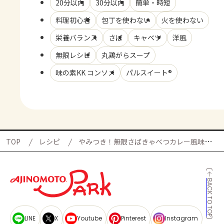
20分以内
30分以内
簡単・時短
料理初心者
包丁を使わない
火を使わない
栄養バランス
さば
キャベツ
洋風
無限レシピ
丸鶏がらスープ
味の素KK コンソメ
パルスイート®
TOP
レシピ
やみつき！無限さばきゃべつカレー風味の献立
BACK TO TOP
LINE
X
Youtube
Pinterest
Instagram