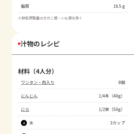
脂質
16.5 g
※
野菜摂取量はきのこ類・いも類を除く
汁物のレシピ
材料（4人分）
ワンタン・肉入り
8個
にんじん
1/4本（40g）
にら
1/2束（50g）
水
3カップ
A