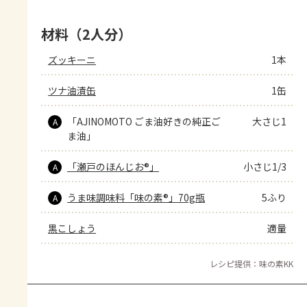
材料（2人分）
ズッキーニ
1本
ツナ油漬缶
1缶
「AJINOMOTO ごま油好きの純正ご
大さじ1
A
ま油」
「瀬戸のほんじお®」
小さじ1/3
A
うま味調味料「味の素®」70g瓶
5ふり
A
黒こしょう
適量
レシピ提供：味の素KK