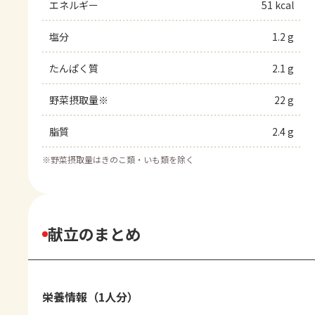
エネルギー
51 kcal
塩分
1.2 g
たんぱく質
2.1 g
野菜摂取量※
22 g
脂質
2.4 g
※
野菜摂取量はきのこ類・いも類を除く
献立のまとめ
栄養情報（1人分）