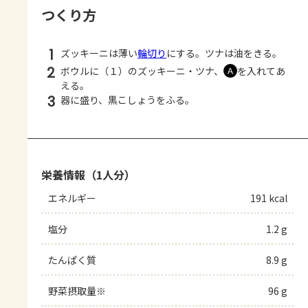
つくり方
1
ズッキーニは薄い
輪切り
にする。ツナは油をきる。
2
ボウルに（１）のズッキーニ・ツナ、
を入れてあ
Ａ
える。
3
器に盛り、黒こしょうをふる。
栄養情報（1人分）
エネルギー
191 kcal
塩分
1.2 g
たんぱく質
8.9 g
野菜摂取量※
96 g