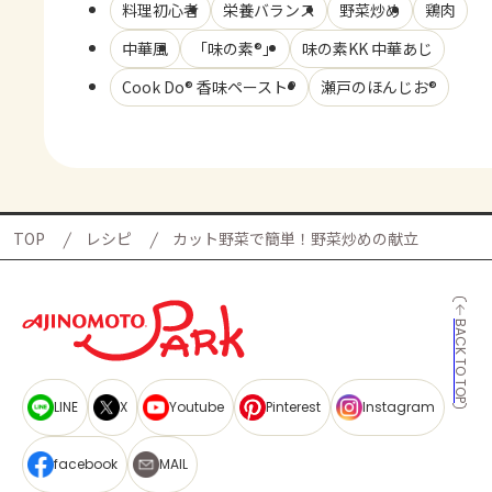
料理初心者
栄養バランス
野菜炒め
鶏肉
中華風
「味の素®」
味の素KK 中華あじ
Cook Do® 香味ペースト®
瀬戸のほんじお®
TOP
レシピ
カット野菜で簡単！野菜炒めの献立
BACK TO TOP
LINE
X
Youtube
Pinterest
Instagram
facebook
MAIL