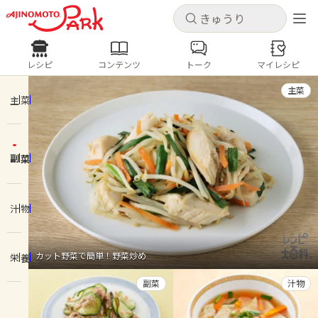
キャンセル
キャンセル
レシピ
コンテンツ
トーク
マイレシピ
レシピ
コンテンツ
ログインするとレシピを保存できます
主菜
ログイン
新規登録
主菜
人気の食材・レシピ
副菜
ホーム
きゅうり
なす
トマト
とうもろこし
ピーマン
みょうが
ゴーヤ
コンテンツ
汁物
レシピ
カット野菜で簡単！野菜炒め
栄養
トーク
副菜
汁物