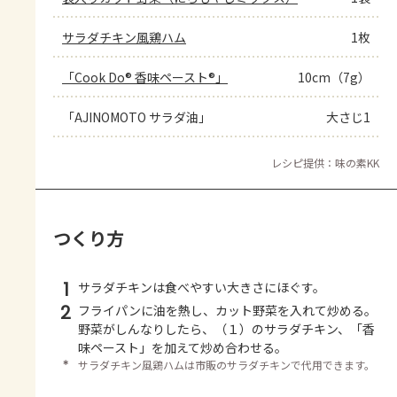
サラダチキン風鶏ハム
1枚
「Cook Do® 香味ペースト®」
10cm（7g）
「AJINOMOTO サラダ油」
大さじ1
レシピ提供：味の素KK
つくり方
1
サラダチキンは食べやすい大きさにほぐす。
2
フライパンに油を熱し、カット野菜を入れて炒める。
野菜がしんなりしたら、（１）のサラダチキン、「香
味ペースト」を加えて炒め合わせる。
＊
サラダチキン風鶏ハムは市販のサラダチキンで代用できます。