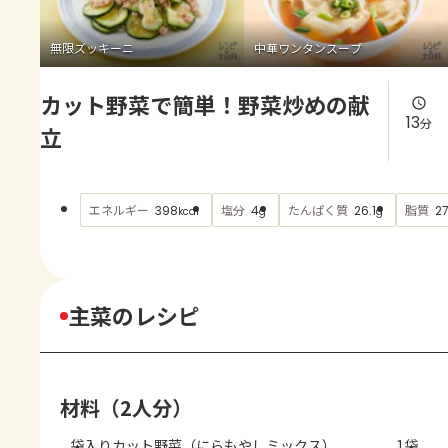
よくあるお問い合わせ
無限ズッキーニ
中華ワンタンスープ
お買い物
カット野菜で簡単！野菜炒めの献
AJINOMOTO PARK とは
13
分
立
エネルギー
塩分
たんぱく質
脂質
398
4
26.1
27
kcal
g
g
主菜のレシピ
材料（2人分）
袋入りカット野菜（にらもやしミックス）
1袋