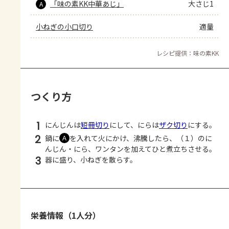
「味の素KK中華あじ」
大さじ1
A
小ねぎの小口切り
適量
レシピ提供：味の素KK
つくり方
1
にんじんは
短冊切り
にして、にらは
ザク切り
にする。
2
鍋に
を入れて火にかけ、沸騰したら、（１）のに
Ａ
んじん・にら、ワンタンを加えてひと煮立ちさせる。
3
器に盛り、小ねぎを散らす。
栄養情報（1人分）