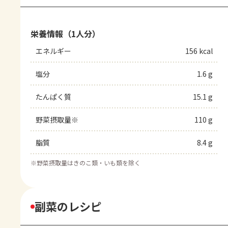
栄養情報（1人分）
エネルギー
156 kcal
塩分
1.6 g
たんぱく質
15.1 g
野菜摂取量※
110 g
脂質
8.4 g
※
野菜摂取量はきのこ類・いも類を除く
副菜のレシピ