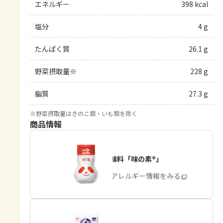
エネルギー
398 kcal
塩分
4 g
たんぱく質
26.1 g
野菜摂取量※
228 g
脂質
27.3 g
※
野菜摂取量はきのこ類・いも類を除く
商品情報
うま味調味料「味の素®」
商品・アレルギー情報をみる