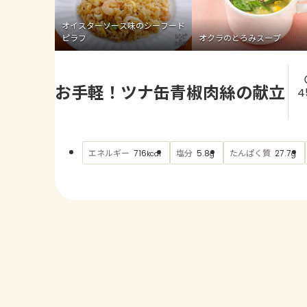
オイスターソース味のシーフード
ピラフ
オクラのとろみスープ
お手軽！ツナ缶青椒肉絲の献立
4
エネルギー
塩分
たんぱく質
716
5.8
27.7
kcal
g
g