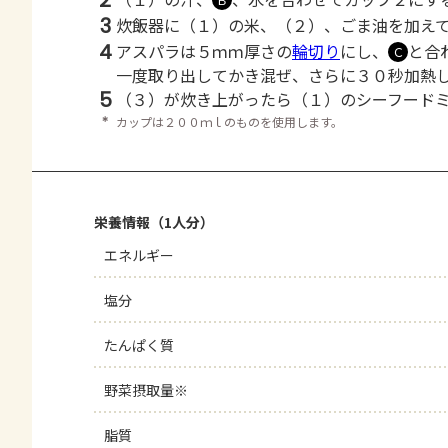
2
3
炊飯器に（１）の米、（２）、ごま油を加え
4
アスパラは５ｍｍ厚さの
輪切り
にし、
と合
Ｃ
一度取り出してかき混ぜ、さらに３０秒加熱
5
（３）が炊き上がったら（１）のシーフード
＊
カップは２００ｍｌのものを使用します。
栄養情報（1人分）
エネルギー
塩分
たんぱく質
野菜摂取量※
脂質