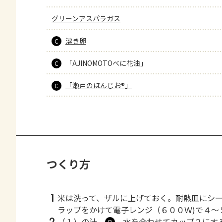
グリーンアスパラガス
溶き卵
C
「AJINOMOTOべに花油」
C
「瀬戸のほんじお®」
C
つくり方
1
米は洗って、ザルに上げておく。耐熱皿にシ
ラップをかけて電子レンジ（６００Ｗ)で４～
（１）の汁、
、水を合わせてカップ２にす
Ｂ