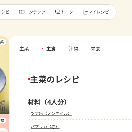
レシピ
コンテンツ
トーク
マイレシピ
レ
主菜
主菜
主食
汁物
栄養
人気の食材・
主菜のレシピ
きゅうり
ゴーヤ
材料（4人分）
ツナ缶（ノンオイル）
汁物
パプリカ（赤）