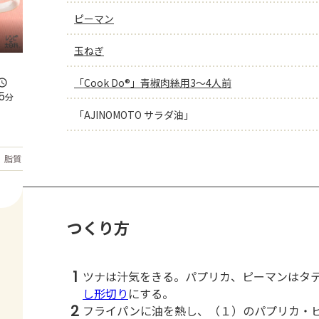
ピーマン
玉ねぎ
「Cook Do®」青椒肉絲用3～4人前
5
分
「AJINOMOTO サラダ油」
もっと見る
脂質
28
g
つくり方
1
ツナは汁気をきる。パプリカ、ピーマンはタ
し形切り
にする。
2
フライパンに油を熱し、（１）のパプリカ・