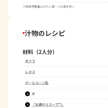
※
野菜摂取量はきのこ類・いも類を除く
汁物のレシピ
材料（2人分）
オクラ
レタス
ホールコーン缶
水
A
「丸鶏がらスープ™」
A