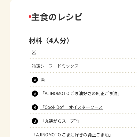
主食のレシピ
材料（4人分）
米
冷凍シーフードミックス
酒
A
「AJINOMOTO ごま油好きの純正ごま油」
A
「Cook Do®」オイスターソース
B
「丸鶏がらスープ™」
B
「AJINOMOTO ごま油好きの純正ごま油」