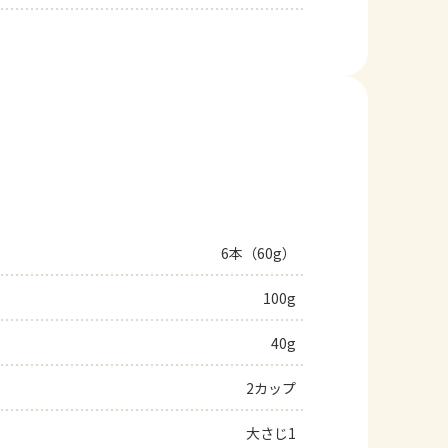
6本（60g）
100g
40g
2カップ
大さじ1