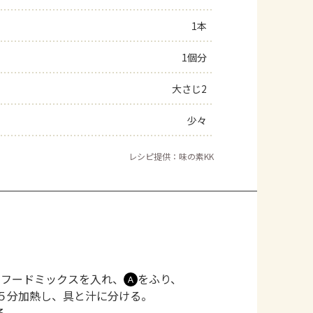
1本
1個分
大さじ2
少々
レシピ提供：味の素KK
ーフードミックスを入れ、
をふり、
Ａ
５分加熱し、具と汁に分ける。
る。