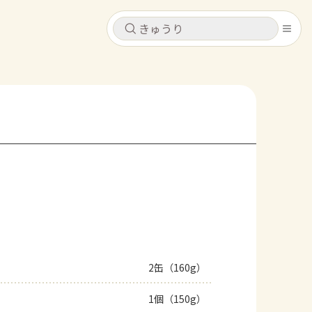
キャンセル
キャンセル
シピ
コンテンツ
ログインするとレシピを保存できます
ログイン
新規登録
レシピ
ホーム
なす
トマト
とうもろこし
ピーマン
みょうが
コンテンツ
レシピ
2缶（160g）
トーク
1個（150g）