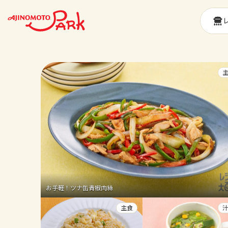
お手軽！ツナ缶青椒肉絲
主食