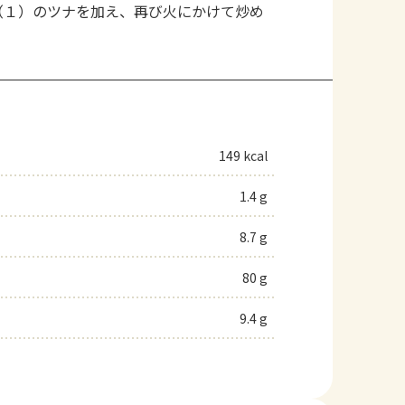
、（１）のツナを加え、再び火にかけて炒め
149 kcal
1.4 g
8.7 g
80 g
9.4 g