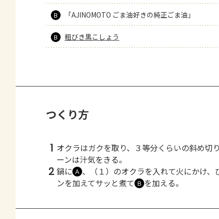
「AJINOMOTO ごま油好きの純正ごま油」
B
粗びき黒こしょう
B
つくり方
1
オクラはガクを取り、３等分くらいの斜め切
ーンは汁気をきる。
2
鍋に
、（１）のオクラを入れて火にかけ、
Ａ
ンを加えてサッと煮て
を加える。
Ｂ