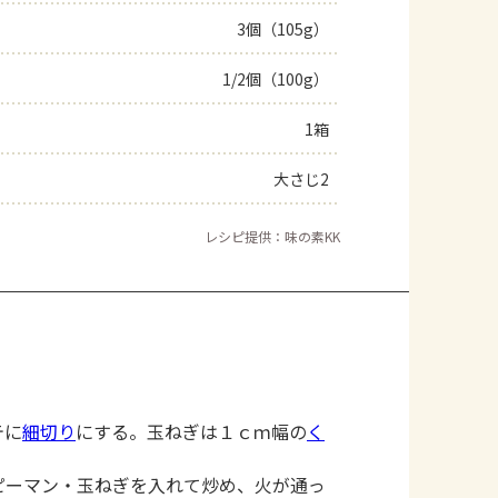
3個（105g）
よくあるお問い合わせ
1/2個（100g）
お買い物
1箱
AJINOMOTO PARK とは
大さじ2
レシピ提供：味の素KK
テに
細切り
にする。玉ねぎは１ｃｍ幅の
く
ピーマン・玉ねぎを入れて炒め、火が通っ