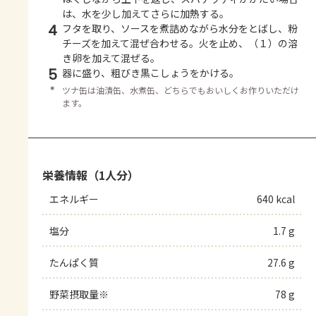
は、水を少し加えてさらに加熱する。
4
フタを取り、ソースを煮詰めながら水分をとばし、粉
チーズを加えて混ぜ合わせる。火を止め、（１）の溶
き卵を加えて混ぜる。
5
器に盛り、粗びき黒こしょうをかける。
＊
ツナ缶は油漬缶、水煮缶、どちらでもおいしくお作りいただけ
ます。
栄養情報（1人分）
エネルギー
640 kcal
塩分
1.7 g
たんぱく質
27.6 g
野菜摂取量※
78 g