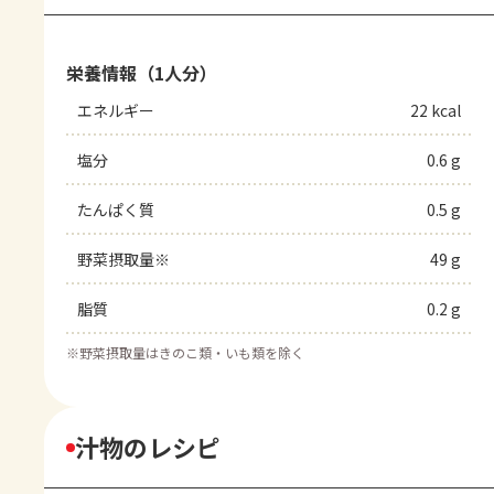
栄養情報（1人分）
エネルギー
22 kcal
塩分
0.6 g
たんぱく質
0.5 g
野菜摂取量※
49 g
脂質
0.2 g
※
野菜摂取量はきのこ類・いも類を除く
汁物のレシピ