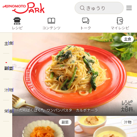
キャンセル
キャンセル
レシピ
コンテンツ
トーク
マイレシピ
レシピ
コンテンツ
ログインするとレシピを保存できます
主食
ログイン
新規登録
主食
人気の食材・レシピ
副菜
ホーム
きゅうり
なす
トマト
とうもろこし
ピーマン
みょうが
ゴーヤ
コンテンツ
汁物
レシピ
「たんぱくぱく®」ワンパンパスタ カルボナーラ
栄養
トーク
副菜
汁物