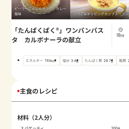
よくあるお問い合わせ
ピーラーにんじんサラダ カレー
風味
シリアルトッピングカップスープ
お買い物
「たんぱくぱく®」ワンパンパス
AJINOMOTO PARK とは
18
分
タ カルボナーラの献立
エネルギー
塩分
たんぱく質
脂質
761
3.4
29.7
kcal
g
g
主食のレシピ
材料（2人分）
スパゲッティ
200g