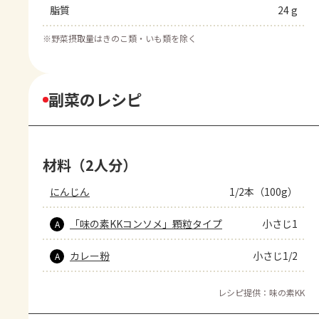
脂質
24 g
※
野菜摂取量はきのこ類・いも類を除く
副菜のレシピ
材料（2人分）
にんじん
1/2本（100g）
「味の素KKコンソメ」顆粒タイプ
小さじ1
A
カレー粉
小さじ1/2
A
レシピ提供：味の素KK