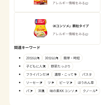
商品・アレルギー情報をみる
「味の素KKコンソメ」顆粒タイプ
商品・アレルギー情報をみる
関連キーワード
20分以内
30分以内
簡単・時短
子どもに人気
野菜たっぷり
フライパンだけ
濃厚・こってり
パスタ
ソーセージ
ツナ
ピーマン
ほうれん草
パン
洋風
味の素KK コンソメ
クノール®