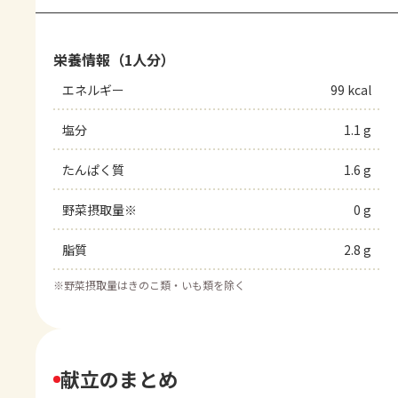
栄養情報（1人分）
エネルギー
99 kcal
塩分
1.1 g
たんぱく質
1.6 g
野菜摂取量※
0 g
脂質
2.8 g
※
野菜摂取量はきのこ類・いも類を除く
献立のまとめ