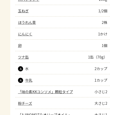
玉ねぎ
1/2個
ほうれん草
2株
にんにく
1かけ
卵
1個
ツナ缶
1缶（70g）
水
2カップ
A
牛乳
1カップ
A
「味の素KKコンソメ」顆粒タイプ
小さじ2
粉チーズ
大さじ2
「AJINOMOTO オリーブオイル」
大さじ1