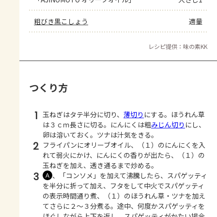
粗びき黒こしょう
適量
レシピ提供：味の素KK
つくり方
1
玉ねぎはタテ半分に切り、
薄切り
にする。ほうれん草
は３ｃｍ長さに切る。にんにくは粗
みじん切り
にし、
卵は溶いておく。ツナは汁気をきる。
2
フライパンにオリーブオイル、（１）のにんにくを入
れて弱火にかけ、にんにくの香りが出たら、（１）の
玉ねぎを加え、透き通るまで炒める。
3
、「コンソメ」を加えて沸騰したら、スパゲッティ
Ａ
を半分に折って加え、フタをして中火でスパゲッティ
の表示時間通り煮、（１）のほうれん草・ツナを加え
てさらに２～３分煮る。途中、何度かスパゲッティを
ほぐしながら上下を返し、スパゲッティがかたい場合