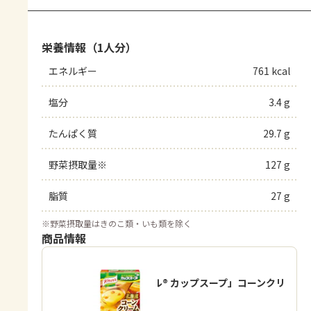
栄養情報（1人分）
エネルギー
761 kcal
塩分
3.4 g
たんぱく質
29.7 g
野菜摂取量※
127 g
脂質
27 g
※
野菜摂取量はきのこ類・いも類を除く
商品情報
「クノール® カップスープ」コーンクリ
ーム