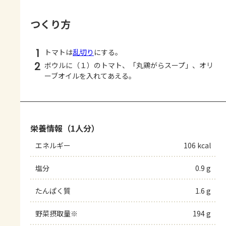
つくり方
1
トマトは
乱切り
にする。
2
ボウルに（１）のトマト、「丸鶏がらスープ」、オリ
ーブオイルを入れてあえる。
栄養情報（1人分）
エネルギー
106 kcal
塩分
0.9 g
たんぱく質
1.6 g
野菜摂取量※
194 g