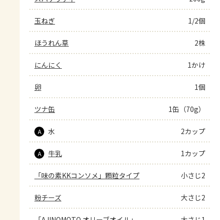
玉ねぎ
1/2個
ほうれん草
2株
にんにく
1かけ
卵
1個
ツナ缶
1缶（70g）
水
2カップ
A
牛乳
1カップ
A
「味の素KKコンソメ」顆粒タイプ
小さじ2
粉チーズ
大さじ2
「AJINOMOTO オリーブオイル」
大さじ1