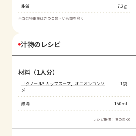
脂質
7.2 g
※
野菜摂取量はきのこ類・いも類を除く
汁物のレシピ
材料（1人分）
「クノール® カップスープ」オニオンコンソ
1袋
メ
熱湯
150ml
レシピ提供：味の素KK