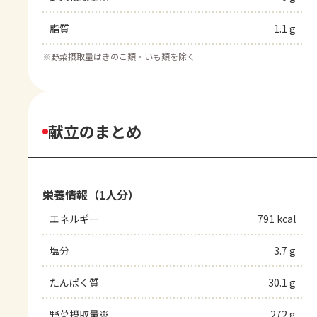
脂質
1.1 g
※
野菜摂取量はきのこ類・いも類を除く
献立のまとめ
栄養情報（1人分）
エネルギー
791 kcal
塩分
3.7 g
たんぱく質
30.1 g
野菜摂取量※
272 g