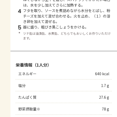
は、水を少し加えてさらに加熱する。
4
フタを取り、ソースを煮詰めながら水分をとばし、粉
チーズを加えて混ぜ合わせる。火を止め、（１）の溶
き卵を加えて混ぜる。
5
器に盛り、粗びき黒こしょうをかける。
＊
ツナ缶は油漬缶、水煮缶、どちらでもおいしくお作りいただけ
ます。
栄養情報（1人分）
エネルギー
640 kcal
塩分
1.7 g
たんぱく質
27.6 g
野菜摂取量※
78 g