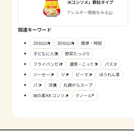
「味の素KKコンソメ」顆粒タイプ
商品・アレルギー情報をみる
関連キーワード
20分以内
30分以内
簡単・時短
子どもに人気
野菜たっぷり
フライパンだけ
濃厚・こってり
パスタ
ソーセージ
ツナ
ピーマン
ほうれん草
パン
洋風
丸鶏がらスープ
味の素KK コンソメ
クノール®