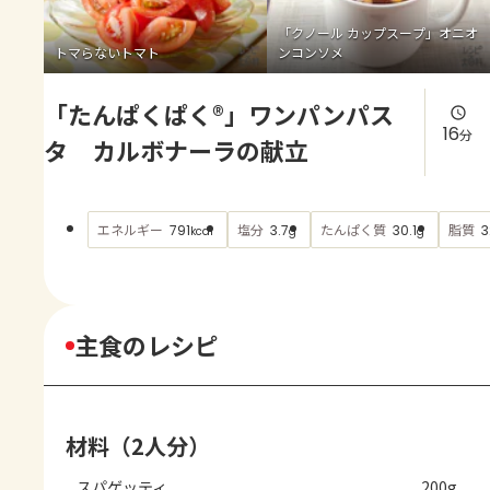
よくあるお問い合わせ
「クノール カップスープ」オニオ
トマらないトマト
ンコンソメ
お買い物
「たんぱくぱく®」ワンパンパス
AJINOMOTO PARK とは
16
分
タ カルボナーラの献立
エネルギー
塩分
たんぱく質
脂質
791
3.7
30.1
3
kcal
g
g
主食のレシピ
材料（2人分）
スパゲッティ
200g