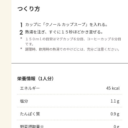
つくり方
1
カップに「クノール カップスープ」を入れる。
2
熱湯を注ぎ、すぐに１５秒ほどかき混ぜる。
＊
１５０ｍｌの目安はマグカップ６分目、コーヒーカップ８分目
です。
＊
調理時、飲用時の熱湯でのやけどには、充分ご注意ください。
栄養情報（1人分）
エネルギー
45 kcal
塩分
1.1 g
たんぱく質
0.9 g
野菜摂取量※
0 g