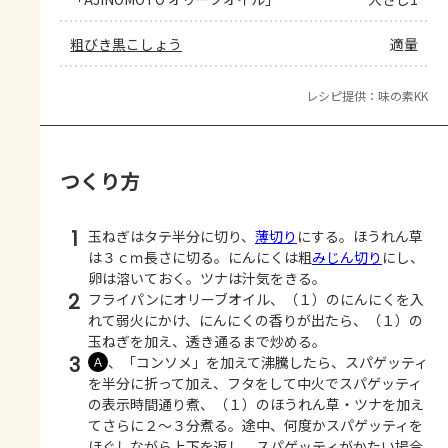
粗びき黒こしょう
適量
レシピ提供：味の素KK
つくり方
1
玉ねぎはタテ半分に切り、
薄切り
にする。ほうれん草
は３ｃｍ長さに切る。にんにくは粗
みじん切り
にし、
卵は溶いておく。ツナは汁気をきる。
2
フライパンにオリーブオイル、（１）のにんにくを入
れて弱火にかけ、にんにくの香りが出たら、（１）の
玉ねぎを加え、透き通るまで炒める。
3
、「コンソメ」を加えて沸騰したら、スパゲッティ
Ａ
を半分に折って加え、フタをして中火でスパゲッティ
の表示時間通り煮、（１）のほうれん草・ツナを加え
てさらに２～３分煮る。途中、何度かスパゲッティを
ほぐしながら上下を返し、スパゲッティがかたい場合