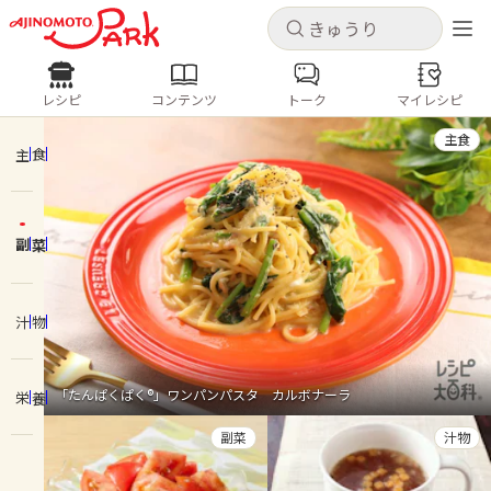
キャンセル
キャンセル
レシピ
コンテンツ
トーク
マイレシピ
レシピ
コンテンツ
ログインするとレシピを保存できます
主食
ログイン
新規登録
主食
人気の食材・レシピ
副菜
ホーム
きゅうり
なす
トマト
とうもろこし
ピーマン
みょうが
ゴーヤ
コンテンツ
汁物
レシピ
「たんぱくぱく®」ワンパンパスタ カルボナーラ
栄養
トーク
副菜
汁物