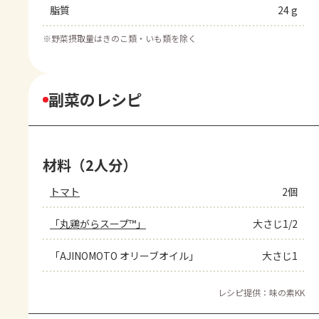
脂質
24 g
※
野菜摂取量はきのこ類・いも類を除く
副菜のレシピ
材料（2人分）
トマト
2個
「丸鶏がらスープ™」
大さじ1/2
「AJINOMOTO オリーブオイル」
大さじ1
レシピ提供：味の素KK