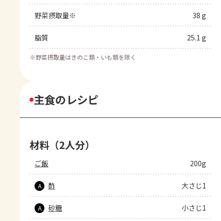
野菜摂取量※
38 g
脂質
25.1 g
※
野菜摂取量はきのこ類・いも類を除く
主食のレシピ
材料（2人分）
ご飯
200g
酢
大さじ1
A
砂糖
小さじ1
A