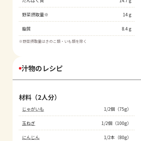
たんぱく質
14.7 g
野菜摂取量※
14 g
脂質
8.4 g
※
野菜摂取量はきのこ類・いも類を除く
汁物のレシピ
材料（2人分）
じゃがいも
1/2個（75g）
玉ねぎ
1/2個（100g）
にんじん
1/2本（80g）