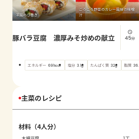
よくあるお問い合わせ
ごろごろ野菜のカレー風味の味噌
洋風のり巻き
汁
お買い物
豚バラ豆腐 濃厚みそ炒めの献立
AJINOMOTO PARK とは
45
分
エネルギー
塩分
たんぱく質
脂質
691
3.1
32
36
kcal
g
g
主菜のレシピ
材料（4人分）
木綿豆腐
1丁