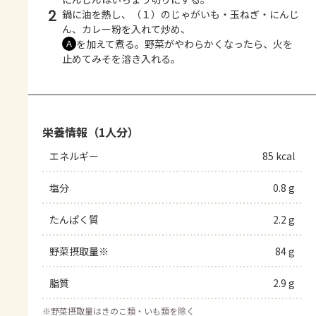
2
鍋に油を熱し、（１）のじゃがいも・玉ねぎ・にんじ
ん、カレー粉を入れて炒め、
を加えて煮る。野菜がやわらかくなったら、火を
Ａ
止めてみそを溶き入れる。
栄養情報（1人分）
エネルギー
85 kcal
塩分
0.8 g
たんぱく質
2.2 g
野菜摂取量※
84 g
脂質
2.9 g
※
野菜摂取量はきのこ類・いも類を除く