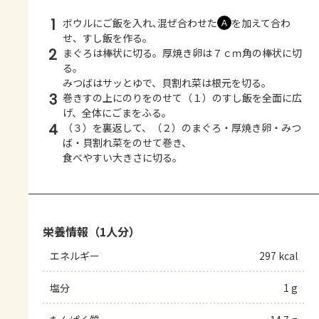
1
ボウルにご飯を入れ､混ぜ合わせた
を加えて合わ
Ａ
せ、すし飯を作る。
2
まぐろは棒状に切る。厚焼き卵は７ｃｍ角の棒状に切
る。
みつばはサッとゆで、貝割れ菜は根元を切る。
3
巻きすの上にのりをのせて（１）のすし飯を全面に広
げ、全体にごまをふる。
4
（３）を裏返して、（２）のまぐろ・厚焼き卵・みつ
ば・貝割れ菜をのせて巻き、
食べやすい大きさに切る。
栄養情報（1人分）
エネルギー
297 kcal
塩分
1 g