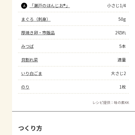
「瀬戸のほんじお®」
小さじ1/4
A
まぐろ（刺身）
50g
厚焼き卵・市販品
2切れ
みつば
5本
貝割れ菜
適量
いり白ごま
大さじ2
のり
1枚
レシピ提供：味の素KK
つくり方