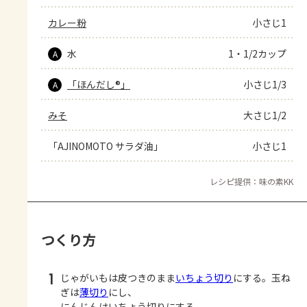
カレー粉
小さじ1
水
1・1/2カップ
A
「ほんだし®」
小さじ1/3
A
みそ
大さじ1/2
「AJINOMOTO サラダ油」
小さじ1
レシピ提供：味の素KK
つくり方
1
じゃがいもは皮つきのまま
いちょう切り
にする。玉ね
ぎは
薄切り
にし、
にんじんはいちょう切りにする。