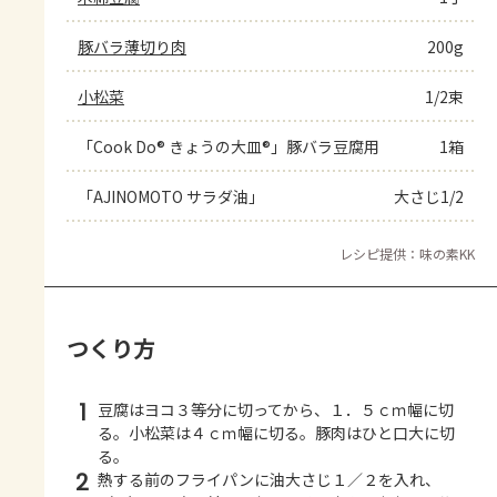
豚バラ薄切り肉
200g
小松菜
1/2束
「Cook Do® きょうの大皿®」豚バラ豆腐用
1箱
「AJINOMOTO サラダ油」
大さじ1/2
レシピ提供：味の素KK
つくり方
1
豆腐はヨコ３等分に切ってから、１．５ｃｍ幅に切
る。小松菜は４ｃｍ幅に切る。豚肉はひと口大に切
る。
2
熱する前のフライパンに油大さじ１／２を入れ、