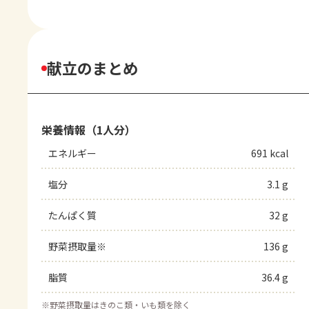
献立のまとめ
栄養情報（1人分）
エネルギー
691 kcal
塩分
3.1 g
たんぱく質
32 g
野菜摂取量※
136 g
脂質
36.4 g
※
野菜摂取量はきのこ類・いも類を除く