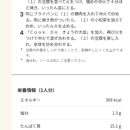
（１）の豆腐を並べて火をつけ、強めの中火で４分ほ
ど焼き、いったん皿にとる。
3
同じフライパンに（１）の豚肉を入れて中火で炒め
る。肉に焼き色がついたら、（１）の小松菜を加えて
炒め、いったん火を止める。
4
「Ｃｏｏｋ Ｄｏ きょうの大皿」を加え、再び火を
つけて中火で混ぜ合わせる。（２）の豆腐を戻し入
れ、全体を炒め合わせる。
＊
豆腐の片面をしっかり焼くことで、型崩れしにくく仕上がりま
す。
＊
油はね、ソースはねにご注意ください。
栄養情報（1人分）
エネルギー
309 kcal
塩分
1.3 g
たんぱく質
15.1 g