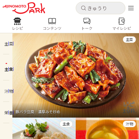
キャンセル
キャンセル
レシピ
コンテンツ
トーク
マイレシピ
レシピ
コンテンツ
ログインするとレシピを保存できます
主菜
ログイン
新規登録
主菜
人気の食材・レシピ
主食
ホーム
きゅうり
なす
トマト
とうもろこし
ピーマン
みょうが
ゴーヤ
コンテンツ
汁物
レシピ
豚バラ豆腐 濃厚みそ炒め
栄養
トーク
主食
汁物