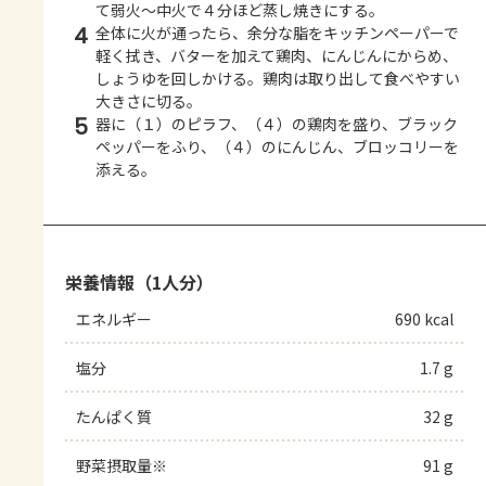
て弱火～中火で４分ほど蒸し焼きにする。
4
全体に火が通ったら、余分な脂をキッチンペーパーで
軽く拭き、バターを加えて鶏肉、にんじんにからめ、
しょうゆを回しかける。鶏肉は取り出して食べやすい
大きさに切る。
5
器に（１）のピラフ、（４）の鶏肉を盛り、ブラック
ペッパーをふり、（４）のにんじん、ブロッコリーを
添える。
栄養情報（1人分）
エネルギー
690 kcal
塩分
1.7 g
たんぱく質
32 g
野菜摂取量※
91 g