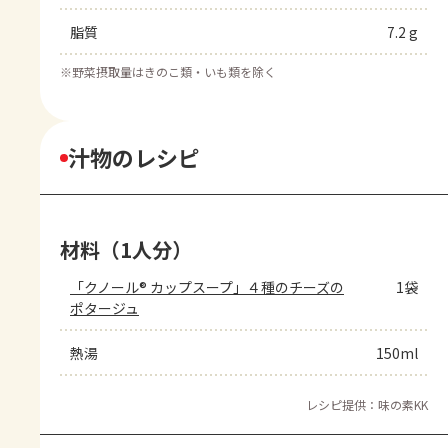
脂質
7.2 g
※
野菜摂取量はきのこ類・いも類を除く
汁物のレシピ
材料（1人分）
「クノール® カップスープ」４種のチーズの
1袋
ポタージュ
熱湯
150ml
レシピ提供：味の素KK