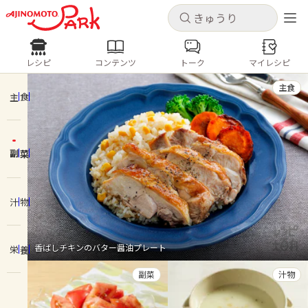
キャンセル
キャンセル
レシピ
コンテンツ
トーク
マイレシピ
レシピ
コンテンツ
ログインするとレシピを保存できます
主食
ログイン
新規登録
主食
人気の食材・レシピ
副菜
ホーム
きゅうり
なす
トマト
とうもろこし
ピーマン
みょうが
ゴーヤ
コンテンツ
汁物
レシピ
香ばしチキンのバター醤油プレート
栄養
トーク
副菜
汁物