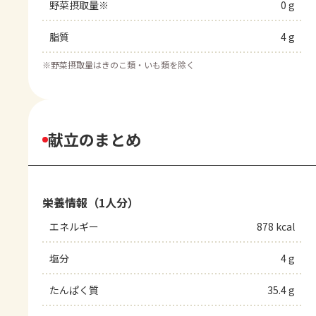
野菜摂取量※
0 g
脂質
4 g
※
野菜摂取量はきのこ類・いも類を除く
献立のまとめ
栄養情報（1人分）
エネルギー
878 kcal
塩分
4 g
たんぱく質
35.4 g