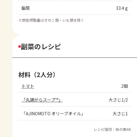
脂質
33.4 g
※
野菜摂取量はきのこ類・いも類を除く
副菜のレシピ
材料（2人分）
トマト
2個
「丸鶏がらスープ™」
大さじ1/2
「AJINOMOTO オリーブオイル」
大さじ1
レシピ提供：味の素KK