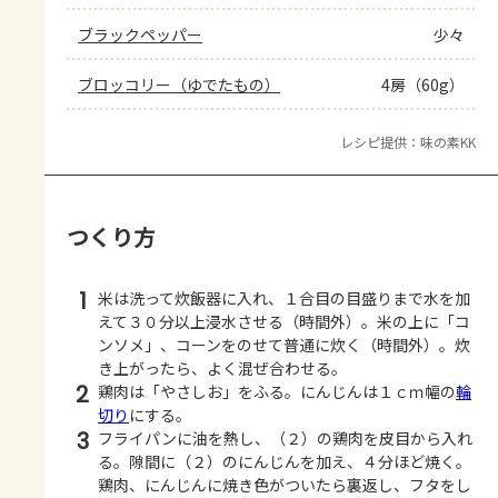
ブラックペッパー
少々
ブロッコリー（ゆでたもの）
4房（60g）
レシピ提供：味の素KK
つくり方
1
米は洗って炊飯器に入れ、１合目の目盛りまで水を加
えて３０分以上浸水させる（時間外）。米の上に「コ
ンソメ」、コーンをのせて普通に炊く（時間外）。炊
き上がったら、よく混ぜ合わせる。
2
鶏肉は「やさしお」をふる。にんじんは１ｃｍ幅の
輪
切り
にする。
3
フライパンに油を熱し、（２）の鶏肉を皮目から入れ
る。隙間に（２）のにんじんを加え、４分ほど焼く。
鶏肉、にんじんに焼き色がついたら裏返し、フタをし