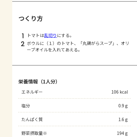
つくり方
1
トマトは
乱切り
にする。
2
ボウルに（１）のトマト、「丸鶏がらスープ」、オリ
ーブオイルを入れてあえる。
栄養情報（1人分）
エネルギー
106 kcal
塩分
0.9 g
たんぱく質
1.6 g
野菜摂取量※
194 g