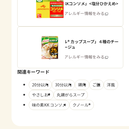
「味の素KKコンソメ」<塩分ひかえめ>
商品・アレルギー情報をみる
「クノール® カップスープ」４種のチー
ズのポタージュ
商品・アレルギー情報をみる
関連キーワード
20分以内
30分以内
鶏肉
ご飯
洋風
やさしお®
丸鶏がらスープ
味の素KK コンソメ
クノール®