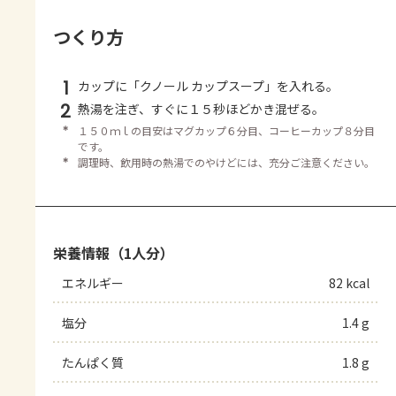
つくり方
1
カップに「クノール カップスープ」を入れる。
2
熱湯を注ぎ、すぐに１５秒ほどかき混ぜる。
＊
１５０ｍｌの目安はマグカップ６分目、コーヒーカップ８分目
です。
＊
調理時、飲用時の熱湯でのやけどには、充分ご注意ください。
栄養情報（1人分）
エネルギー
82 kcal
塩分
1.4 g
たんぱく質
1.8 g