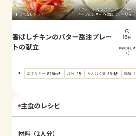
よくあるお問い合わせ
「クノール カップスープ」４種の
トマらないトマト
チーズのとろ～り濃厚ポタージュ
お買い物
香ばしチキンのバター醤油プレー
AJINOMOTO PARK とは
16
分
トの献立
(時間外を除
く)
エネルギー
塩分
たんぱく質
脂質
878
4
35.4
4
kcal
g
g
主食のレシピ
材料（2人分）