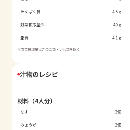
たんぱく質
4.5 g
野菜摂取量※
49 g
脂質
4.1 g
※
野菜摂取量はきのこ類・いも類を除く
汁物のレシピ
材料（4人分）
なす
2個
みょうが
2個