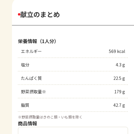
献立のまとめ
栄養情報（1人分）
エネルギー
569 kcal
塩分
4.3 g
たんぱく質
22.5 g
野菜摂取量※
179 g
脂質
42.7 g
※
野菜摂取量はきのこ類・いも類を除く
商品情報