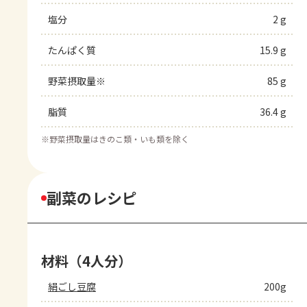
塩分
2 g
たんぱく質
15.9 g
野菜摂取量※
85 g
脂質
36.4 g
※
野菜摂取量はきのこ類・いも類を除く
副菜のレシピ
材料（4人分）
絹ごし豆腐
200g