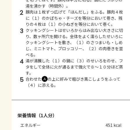
湯を沸かす（時間外）。
2
豚肉は１枚ずつ広げて「ほんだし」をふる。豚肉４枚
に（１）のかぼちゃ・チーズを等分において巻き、残
りの４枚は（１）の小ねぎを等分において巻く。
3
クッキングシートはせいろからはみ出ない大きさに切
り、数ヶ所穴を開ける。全体をよく濡らしたせいろに
クッキングシートを敷き、（１）のさつまいも・しめ
じ、ミニトマト、ブロッコリー、（２）の肉巻きを並
べる。
4
湯が沸騰した（１）の鍋に（３）のせいろをのせ、フ
タをして全体に火が通るまで強火で８～１０分ほど蒸
す。
5
合わせた
の上に好みで粗びき黒こしょうをふって
Ａ
（４）に添える。
栄養情報（1人分）
エネルギー
451 kcal