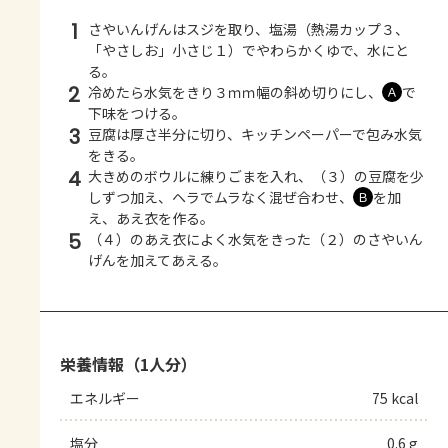
1
さやいんげんはスジを取り、塩湯（熱湯カップ３、
「やさしお」小さじ１）でやわらかくゆで、水にと
る。
2
冷めたら水気をきり３ｍｍ幅の斜め切りにし、
で
Ａ
下味をつける。
3
豆腐は厚さ半分に切り、キッチンペーパーで包み水気
をきる。
4
大きめのボウルに練りごまを入れ、（３）の豆腐を少
しずつ加え、ヘラでムラなく混ぜ合わせ、
を加
Ｂ
え、あえ衣を作る。
5
（４）のあえ衣によく水気をきった（２）のさやいん
げんを加えてあえる。
栄養情報（1人分）
エネルギー
75 kcal
塩分
0.6 g