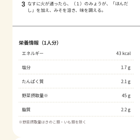
3
なすに火が通ったら、（１）のみょうが、「ほんだ
し」を加え、みそを溶き、味を調える。
栄養情報（1人分）
エネルギー
43 kcal
塩分
1.7 g
たんぱく質
2.1 g
野菜摂取量※
45 g
脂質
2.2 g
※
野菜摂取量はきのこ類・いも類を除く