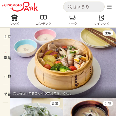
キャンセル
キャンセル
レシピ
コンテンツ
トーク
マイレシピ
レシピ
コンテンツ
ログインするとレシピを保存できます
主菜
ログイン
新規登録
主菜
人気の食材・レシピ
副菜
ホーム
きゅうり
なす
トマト
とうもろこし
ピーマン
みょうが
ゴーヤ
コンテンツ
汁物
レシピ
だし香る！肉巻きと彩り野菜のせいろ蒸し
栄養
トーク
副菜
汁物