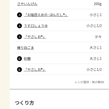
さやいんげん
200g
「お塩控えめの･ほんだし®」
小さじ1
A
うす口しょうゆ
小さじ1/2
A
「やさしお®」
少々
A
練り白ごま
大さじ1
砂糖
大さじ1
B
「やさしお®」
小さじ1/2
B
レシピ提供：味の素KK
つくり方