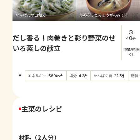
よくあるお問い合わせ
いんげんの白和え
炒めなすとみょうがのみそ汁
お買い物
だし香る！肉巻きと彩り野菜のせ
AJINOMOTO PARK とは
40
分
いろ蒸しの献立
(時間外を除
く)
エネルギー
塩分
たんぱく質
脂質
569
4.3
22.5
kcal
g
g
主菜のレシピ
材料（2人分）