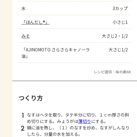
水
3カップ
「ほんだし®」
小さじ1
みそ
大さじ2・1/2
「AJINOMOTO さらさらキャノーラ
大さじ1/2
油」
レシピ提供：味の素KK
つくり方
1
なすはヘタを取り、タテ半分に切り、１ｃｍ厚さの斜
め切りにする。みょうがは
薄切り
にする。
2
鍋に油を熱し、（１）のなすを炒め、なすがしんなり
したら、分量の水を加える。