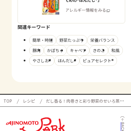
「お塩控えめの･ほんだし®」
商品・アレルギー情報をみる
関連キーワード
簡単・時短
野菜たっぷり
栄養バランス
豚肉
かぼちゃ
キャベツ
きのこ
和風
やさしお®
ほんだし®
ピュアセレクト®
TOP
レシピ
だし香る！肉巻きと彩り野菜のせいろ蒸しの献立