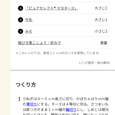
「ピュアセレクト® マヨネーズ」
大さじ2
A
牛乳
大さじ1
A
みそ
小さじ2
A
粗びき黒こしょう・好みで
適量
＊
このレシピでは、直径２１ｃｍのせいろを使用しています。
レシピ提供：味の素KK
つくり方
1
小ねぎは４～５ｃｍ長さに切り、かぼちゃは５ｍｍ幅
の
薄切り
にする。チーズは４等分に切る。さつまいも
は皮つきのまま１ｃｍ幅の
輪切り
にし、しめじは根元
を切ってほぐす。豚肉は半分に切る。鍋にたっぷりの