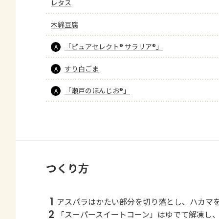
レタス
木綿豆腐
「ピュアセレクト® サラリア®」
A
すり白ごま
A
「瀬戸のほんじお®」
A
つくり方
1
アスパラはかたい部分を切り落とし、ハカマ
2
「スーパースイートコーン」はゆでて解凍し