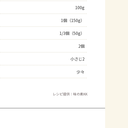
100g
よくあるお問い合わせ
1個（150g）
お買い物
1/3個（50g）
AJINOMOTO PARK とは
2個
小さじ2
少々
レシピ提供：味の素KK