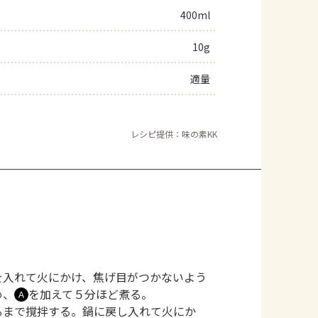
400ml
10g
適量
レシピ提供：味の素KK
を入れて火にかけ、焦げ目がつかないよう
め、
を加えて５分ほど煮る。
Ａ
るまで撹拌する。鍋に戻し入れて火にか