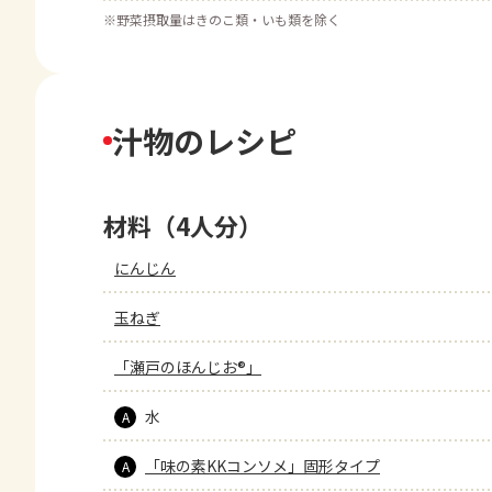
※
野菜摂取量はきのこ類・いも類を除く
汁物のレシピ
材料（4人分）
にんじん
玉ねぎ
「瀬戸のほんじお®」
水
A
「味の素KKコンソメ」固形タイプ
A