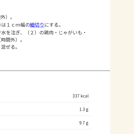
間外）。
カは１ｃｍ幅の
細切り
にする。
で水を注ぎ、（２）の鶏肉・じゃがいも・
（時間外）。
く混ぜる。
337 kcal
1.3 g
9.7 g