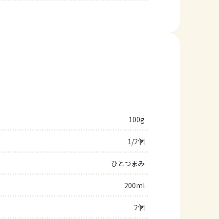
100g
1/2個
ひとつまみ
200ml
2個