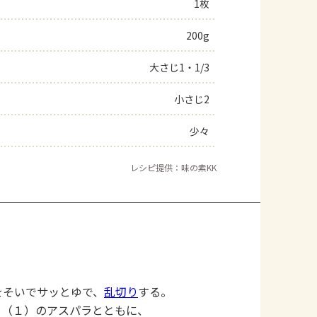
1枚
200g
大さじ1・1/3
小さじ2
少々
レシピ提供：味の素KK
をそいでサッとゆで、
乱切り
する。
、（１）のアスパラとともに、