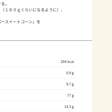
する。
り（１６０ｇくらいになるように）、
。
パースイートコーン」を
204 kcal
0.9 g
9.7 g
77 g
14.3 g