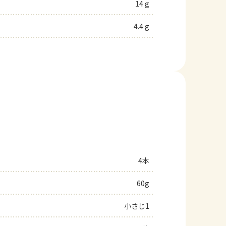
14 g
4.4 g
4本
60g
小さじ1