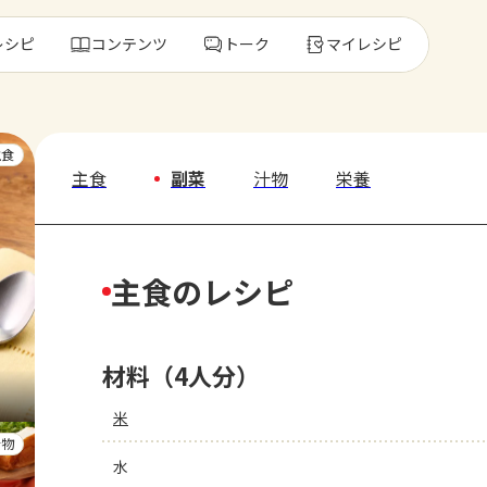
レシピ
コンテンツ
トーク
マイレシピ
レ
主食
主食
副菜
汁物
栄養
人気の食材・
主食のレシピ
きゅうり
ゴーヤ
材料（4人分）
米
汁物
水