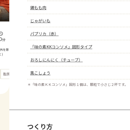
鶏もも肉
じゃがいも
パプリカ（赤）
0
分
「味の素KKコンソメ」固形タイプ
間外を除
く)
おろしにんにく（チューブ）
黒こしょう
もっと見る
脂質
24.9
g
＊
「味の素ＫＫコンソメ」固形１個は、顆粒で小さじ２杯です。
つくり方