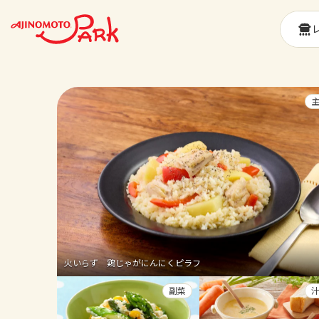
火いらず 鶏じゃがにんにくピラフ
副菜