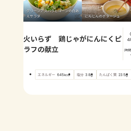
グリーンアスパラとコーンの白あ
えサラダ
にんじんのポタージュ
火いらず 鶏じゃがにんにくピ
4
ラフの献立
(時
エネルギー
塩分
たんぱく質
645
3.8
23.5
kcal
g
g