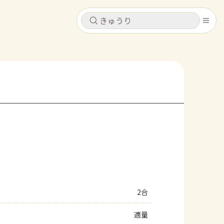
キャンセル
キャンセル
シピ
コンテンツ
ログインするとレシピを保存できます
ログイン
新規登録
レシピ
ホーム
なす
トマト
とうもろこし
ピーマン
みょうが
コンテンツ
レシピ
2合
トーク
適量