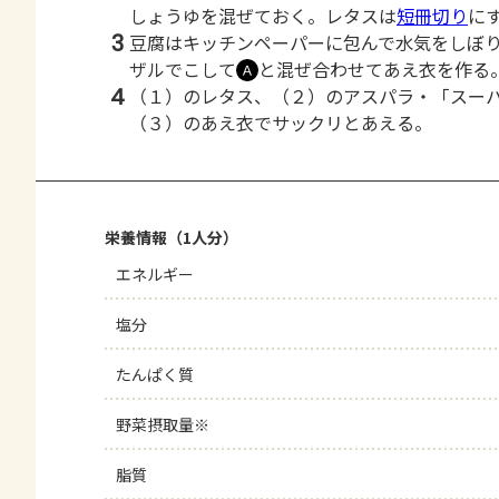
しょうゆを混ぜておく。レタスは
短冊切り
に
3
豆腐はキッチンペーパーに包んで水気をしぼ
ザルでこして
と混ぜ合わせてあえ衣を作る
Ａ
4
（１）のレタス、（２）のアスパラ・「スー
（３）のあえ衣でサックリとあえる。
栄養情報（1人分）
エネルギー
塩分
たんぱく質
野菜摂取量※
脂質