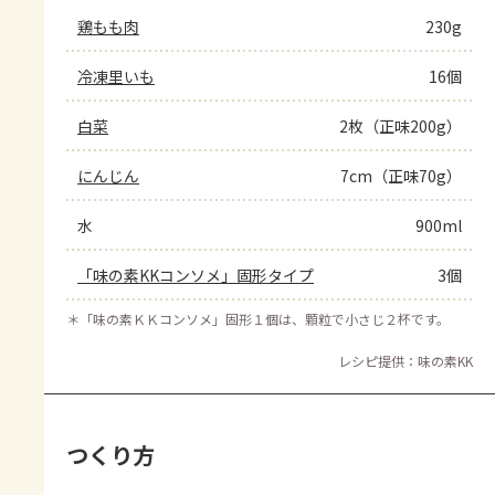
鶏もも肉
230g
冷凍里いも
16個
白菜
2枚（正味200g）
にんじん
7cm（正味70g）
水
900ml
「味の素KKコンソメ」固形タイプ
3個
＊
「味の素ＫＫコンソメ」固形１個は、顆粒で小さじ２杯です。
レシピ提供：味の素KK
つくり方