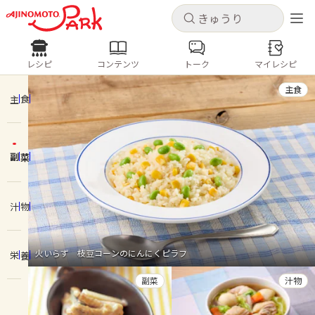
キャンセル
キャンセル
レシピ
コンテンツ
トーク
マイレシピ
レシピ
コンテンツ
ログインするとレシピを保存できます
主食
ログイン
新規登録
主食
人気の食材・レシピ
副菜
ホーム
きゅうり
なす
トマト
とうもろこし
ピーマン
みょうが
ゴーヤ
コンテンツ
汁物
レシピ
火いらず 枝豆コーンのにんにくピラフ
栄養
トーク
副菜
汁物