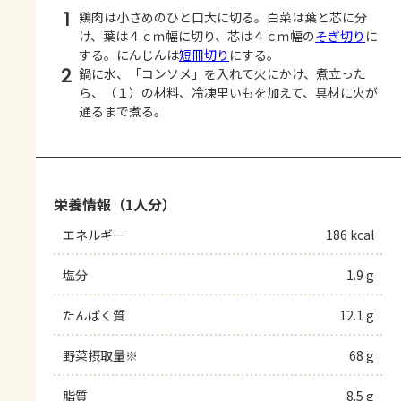
1
鶏肉は小さめのひと口大に切る。白菜は葉と芯に分
け、葉は４ｃｍ幅に切り、芯は４ｃｍ幅の
そぎ切り
に
する。にんじんは
短冊切り
にする。
2
鍋に水、「コンソメ」を入れて火にかけ、煮立った
ら、（１）の材料、冷凍里いもを加えて、具材に火が
通るまで煮る。
栄養情報（1人分）
エネルギー
186 kcal
塩分
1.9 g
たんぱく質
12.1 g
野菜摂取量※
68 g
脂質
8.5 g