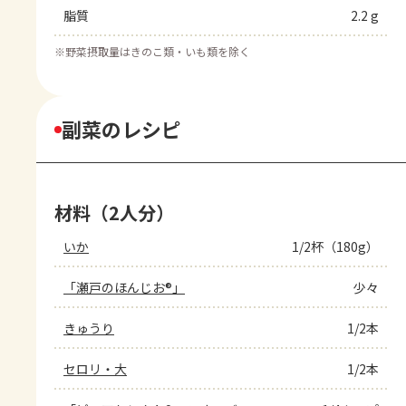
脂質
2.2 g
※
野菜摂取量はきのこ類・いも類を除く
副菜のレシピ
材料（2人分）
いか
1/2杯（180g）
「瀬戸のほんじお®」
少々
きゅうり
1/2本
セロリ・大
1/2本