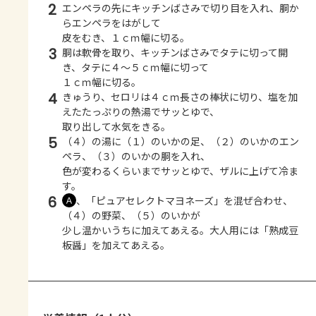
2
エンペラの先にキッチンばさみで切り目を入れ、胴か
らエンペラをはがして
皮をむき、１ｃｍ幅に切る。
3
胴は軟骨を取り、キッチンばさみでタテに切って開
き、タテに４～５ｃｍ幅に切って
１ｃｍ幅に切る。
4
きゅうり、セロリは４ｃｍ長さの棒状に切り、塩を加
えたたっぷりの熱湯でサッとゆで、
取り出して水気をきる。
5
（４）の湯に（１）のいかの足、（２）のいかのエン
ペラ、（３）のいかの胴を入れ、
色が変わるくらいまでサッとゆで、ザルに上げて冷ま
す。
6
、「ピュアセレクトマヨネーズ」を混ぜ合わせ、
Ａ
（４）の野菜、（５）のいかが
少し温かいうちに加えてあえる。大人用には「熟成豆
板醤」を加えてあえる。