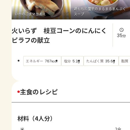
よくあるお問い合わせ
鶏ももと里芋のまるまるまんぷく
いかのごまマヨあえ
スープ
お買い物
火いらず 枝豆コーンのにんにく
AJINOMOTO PARK とは
35
分
ピラフの献立
エネルギー
塩分
たんぱく質
脂質
767
5.2
35.6
kcal
g
g
主食のレシピ
材料（4人分）
米
2合