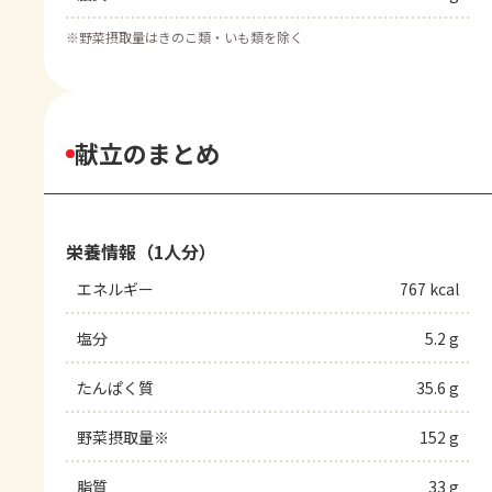
※
野菜摂取量はきのこ類・いも類を除く
献立のまとめ
栄養情報（1人分）
エネルギー
767 kcal
塩分
5.2 g
たんぱく質
35.6 g
野菜摂取量※
152 g
脂質
33 g