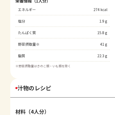
栄養情報（1人分）
エネルギー
274 kcal
塩分
1.9 g
たんぱく質
15.8 g
野菜摂取量※
41 g
脂質
22.3 g
※
野菜摂取量はきのこ類・いも類を除く
汁物のレシピ
材料（4人分）