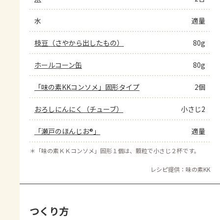
水
適量
枝豆（さやから出したもの）
80g
ホールコーン缶
80g
「味の素KKコンソメ」固形タイプ
2個
おろしにんにく（チューブ）
小さじ2
「瀬戸のほんじお®」
適量
＊
「味の素ＫＫコンソメ」固形１個は、顆粒で小さじ２杯です。
レシピ提供：味の素KK
つくり方