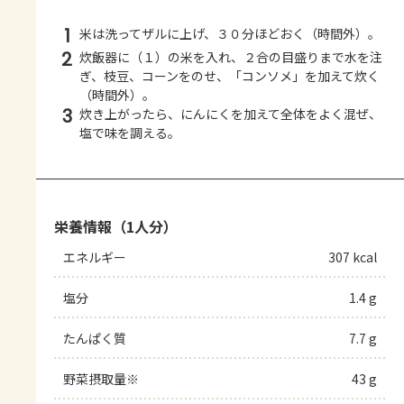
1
米は洗ってザルに上げ、３０分ほどおく（時間外）。
2
炊飯器に（１）の米を入れ、２合の目盛りまで水を注
ぎ、枝豆、コーンをのせ、「コンソメ」を加えて炊く
（時間外）。
3
炊き上がったら、にんにくを加えて全体をよく混ぜ、
塩で味を調える。
栄養情報（1人分）
エネルギー
307 kcal
塩分
1.4 g
たんぱく質
7.7 g
野菜摂取量※
43 g