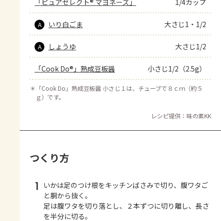
「ピュアセレクト® マヨネーズ」
1/4カップ
いり白ごま
大さじ1・1/2
A
しょうゆ
大さじ1/2
A
「Cook Do®」熟成豆板醤
小さじ1/2（2.5g）
＊
「Cook Do」熟成豆板醤 小さじ１は、チューブで８ｃｍ（約５
ｇ）です。
レシピ提供：味の素KK
つくり方
1
いかは足のつけ根をキッチンばさみで切り、腹ワタご
と胴から抜く。
足は腹ワタを切り落とし、２本ずつに切り離し、長さ
を半分に切る。