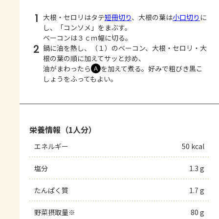
1
大根・セロリはタテ
短冊切り
、大根の葉は
小口切り
に
し、「コンソメ」をまぶす。
ベーコンは３ｃｍ幅に切る。
2
鍋に油を熱し、（１）のベーコン、大根・セロリ・大
根の葉の順に加えてサッと炒め、
油がまわったら
を加えて煮る。好みで粗びき黒こ
Ａ
しょうをふってもよい。
栄養情報（1人分）
エネルギー
50 kcal
塩分
1.3 g
たんぱく質
1.7 g
野菜摂取量※
80 g