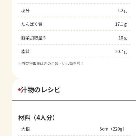
塩分
1.2 g
たんぱく質
17.1 g
野菜摂取量※
10 g
脂質
20.7 g
※
野菜摂取量はきのこ類・いも類を除く
汁物のレシピ
材料（4人分）
大根
5cm（220g）