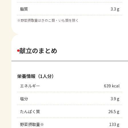
脂質
3.3 g
※
野菜摂取量はきのこ類・いも類を除く
献立のまとめ
栄養情報（1人分）
エネルギー
639 kcal
塩分
3.9 g
たんぱく質
26.5 g
野菜摂取量※
133 g