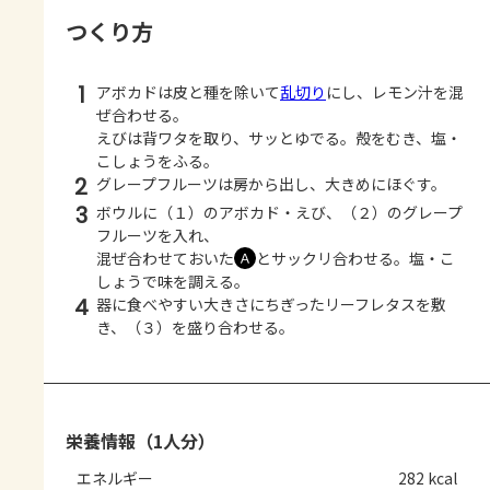
つくり方
1
アボカドは皮と種を除いて
乱切り
にし、レモン汁を混
ぜ合わせる。
えびは背ワタを取り、サッとゆでる。殻をむき、塩・
こしょうをふる。
2
グレープフルーツは房から出し、大きめにほぐす。
3
ボウルに（１）のアボカド・えび、（２）のグレープ
フルーツを入れ、
混ぜ合わせておいた
とサックリ合わせる。塩・こ
Ａ
しょうで味を調える。
4
器に食べやすい大きさにちぎったリーフレタスを敷
き、（３）を盛り合わせる。
栄養情報（1人分）
エネルギー
282 kcal