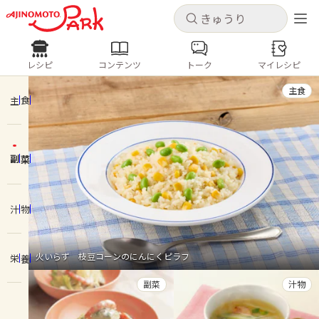
キャンセル
キャンセル
レシピ
コンテンツ
トーク
マイレシピ
レシピ
コンテンツ
ログインするとレシピを保存できます
主食
ログイン
新規登録
主食
人気の食材・レシピ
副菜
ホーム
きゅうり
なす
トマト
とうもろこし
ピーマン
みょうが
ゴーヤ
コンテンツ
汁物
レシピ
火いらず 枝豆コーンのにんにくピラフ
栄養
トーク
副菜
汁物