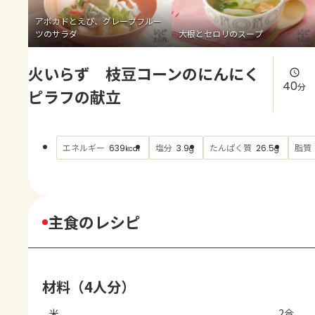
よくあるお問い合わせ
アボカドとえび、グレープフルー
ツのサラダ
大根とセロリのスープ
お買い物
火いらず 枝豆コーンのにんにく
AJINOMOTO PARK とは
40
分
ピラフの献立
エネルギー
塩分
たんぱく質
脂質
639
3.9
26.5
kcal
g
g
主食のレシピ
材料（4人分）
米
2合