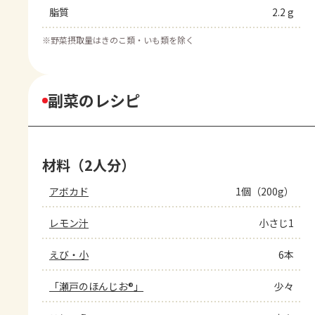
脂質
2.2 g
※
野菜摂取量はきのこ類・いも類を除く
副菜のレシピ
材料（2人分）
アボカド
1個（200g）
レモン汁
小さじ1
えび・小
6本
「瀬戸のほんじお®」
少々