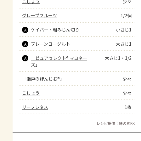
こしょう
少々
グレープフルーツ
1/2個
ケイパー・粗みじん切り
小さじ1
A
プレーンヨーグルト
大さじ1
A
「ピュアセレクト® マヨネー
大さじ1・1/2
A
ズ」
「瀬戸のほんじお®」
少々
こしょう
少々
リーフレタス
1枚
レシピ提供：味の素KK