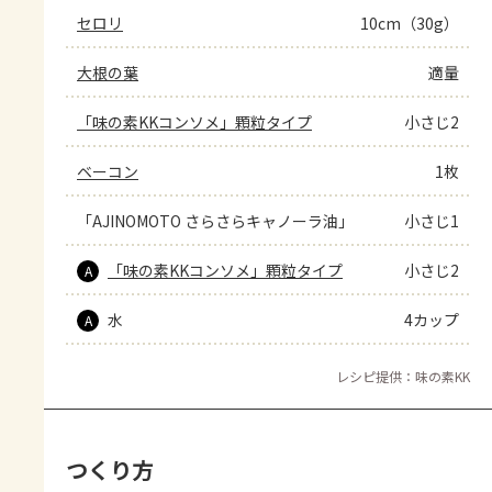
セロリ
10cm（30g）
大根の葉
適量
「味の素KKコンソメ」顆粒タイプ
小さじ2
ベーコン
1枚
「AJINOMOTO さらさらキャノーラ油」
小さじ1
「味の素KKコンソメ」顆粒タイプ
小さじ2
A
水
4カップ
A
レシピ提供：味の素KK
つくり方