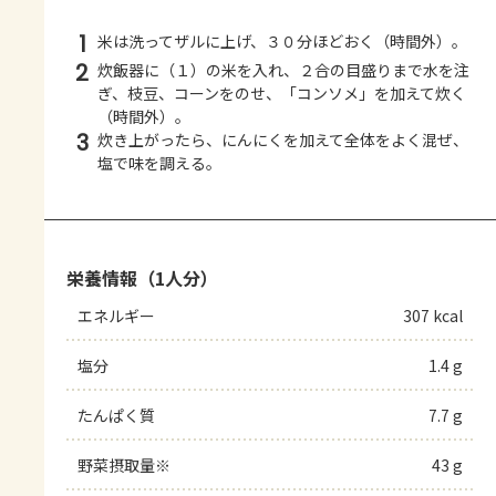
1
米は洗ってザルに上げ、３０分ほどおく（時間外）。
2
炊飯器に（１）の米を入れ、２合の目盛りまで水を注
ぎ、枝豆、コーンをのせ、「コンソメ」を加えて炊く
（時間外）。
3
炊き上がったら、にんにくを加えて全体をよく混ぜ、
塩で味を調える。
栄養情報（1人分）
エネルギー
307 kcal
塩分
1.4 g
たんぱく質
7.7 g
野菜摂取量※
43 g