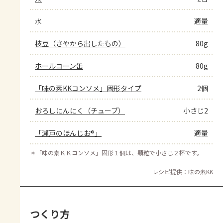
水
適量
枝豆（さやから出したもの）
80g
ホールコーン缶
80g
「味の素KKコンソメ」固形タイプ
2個
おろしにんにく（チューブ）
小さじ2
「瀬戸のほんじお®」
適量
＊
「味の素ＫＫコンソメ」固形１個は、顆粒で小さじ２杯です。
レシピ提供：味の素KK
つくり方