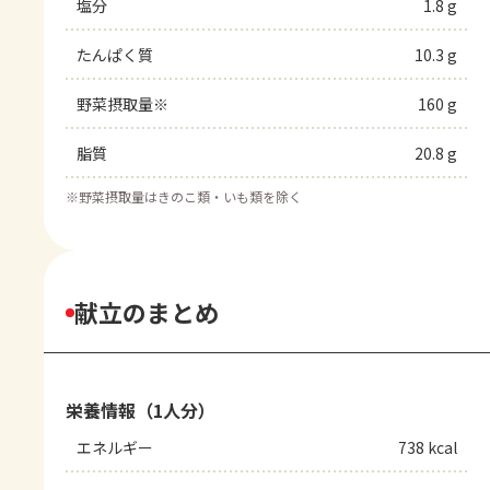
塩分
1.8 g
たんぱく質
10.3 g
野菜摂取量※
160 g
脂質
20.8 g
※
野菜摂取量はきのこ類・いも類を除く
献立のまとめ
栄養情報（1人分）
エネルギー
738 kcal