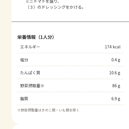
ミニトマトを盛り、
（３）のドレッシングをかける。
栄養情報（1人分）
エネルギー
174 kcal
塩分
0.4 g
たんぱく質
10.6 g
野菜摂取量※
86 g
脂質
6.9 g
※
野菜摂取量はきのこ類・いも類を除く