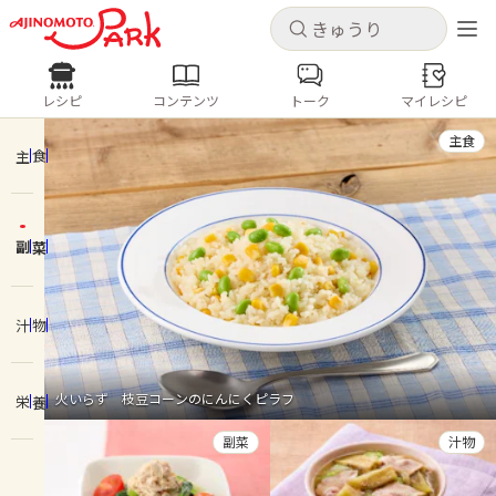
キャンセル
キャンセル
レシピ
コンテンツ
トーク
マイレシピ
レシピ
コンテンツ
ログインするとレシピを保存できます
主食
ログイン
新規登録
主食
人気の食材・レシピ
副菜
ホーム
きゅうり
なす
トマト
とうもろこし
ピーマン
みょうが
ゴーヤ
コンテンツ
汁物
レシピ
火いらず 枝豆コーンのにんにくピラフ
栄養
トーク
副菜
汁物