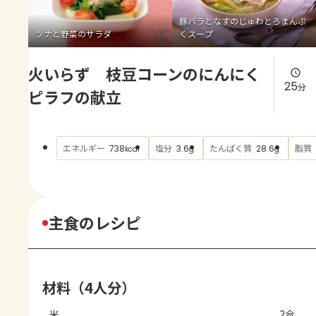
よくあるお問い合わせ
豚バラとなすのじゅわとろまんぷ
ツナと野菜のサラダ
くスープ
お買い物
火いらず 枝豆コーンのにんにく
AJINOMOTO PARK とは
25
分
ピラフの献立
エネルギー
塩分
たんぱく質
脂質
738
3.6
28.6
kcal
g
g
主食のレシピ
材料（4人分）
米
2合