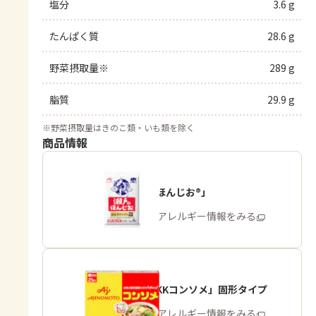
塩分
3.6 g
たんぱく質
28.6 g
野菜摂取量※
289 g
脂質
29.9 g
※
野菜摂取量はきのこ類・いも類を除く
商品情報
「瀬戸のほんじお®」
商品・アレルギー情報をみる
「味の素KKコンソメ」固形タイプ
商品・アレルギー情報をみる