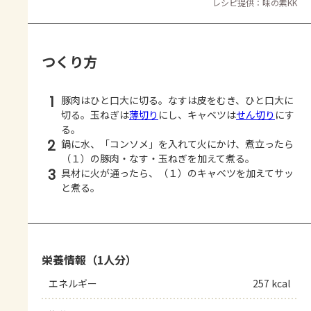
レシピ提供：味の素KK
つくり方
1
豚肉はひと口大に切る。なすは皮をむき、ひと口大に
切る。玉ねぎは
薄切り
にし、キャベツは
せん切り
にす
る。
2
鍋に水、「コンソメ」を入れて火にかけ、煮立ったら
（１）の豚肉・なす・玉ねぎを加えて煮る。
3
具材に火が通ったら、（１）のキャベツを加えてサッ
と煮る。
栄養情報（1人分）
エネルギー
257 kcal