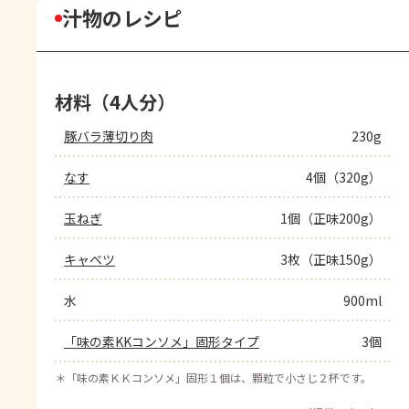
汁物のレシピ
材料（4人分）
豚バラ薄切り肉
230g
なす
4個（320g）
玉ねぎ
1個（正味200g）
キャベツ
3枚（正味150g）
水
900ml
「味の素KKコンソメ」固形タイプ
3個
＊
「味の素ＫＫコンソメ」固形１個は、顆粒で小さじ２杯です。