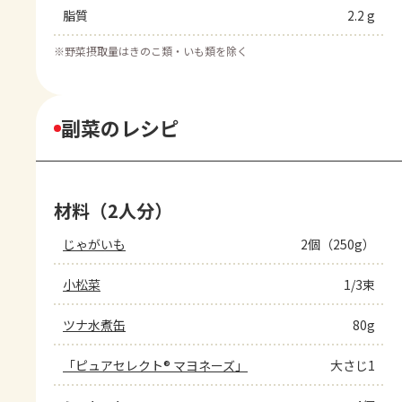
脂質
2.2 g
※
野菜摂取量はきのこ類・いも類を除く
副菜のレシピ
材料（2人分）
じゃがいも
2個（250g）
小松菜
1/3束
ツナ水煮缶
80g
「ピュアセレクト® マヨネーズ」
大さじ1