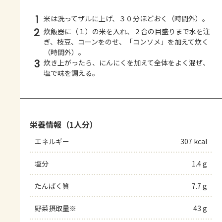
1
米は洗ってザルに上げ、３０分ほどおく（時間外）。
2
炊飯器に（１）の米を入れ、２合の目盛りまで水を注
ぎ、枝豆、コーンをのせ、「コンソメ」を加えて炊く
（時間外）。
3
炊き上がったら、にんにくを加えて全体をよく混ぜ、
塩で味を調える。
栄養情報（1人分）
エネルギー
307 kcal
塩分
1.4 g
たんぱく質
7.7 g
野菜摂取量※
43 g