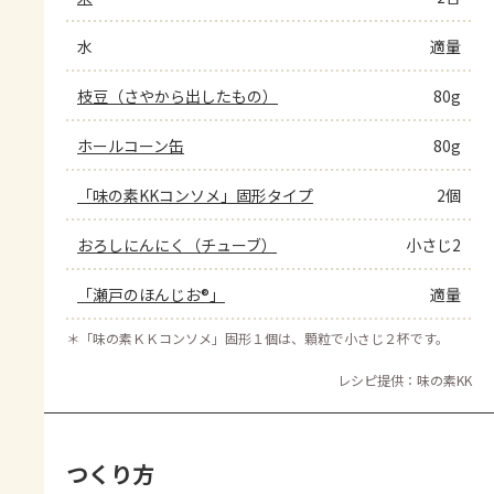
水
適量
枝豆（さやから出したもの）
80g
ホールコーン缶
80g
「味の素KKコンソメ」固形タイプ
2個
おろしにんにく（チューブ）
小さじ2
「瀬戸のほんじお®」
適量
＊
「味の素ＫＫコンソメ」固形１個は、顆粒で小さじ２杯です。
レシピ提供：味の素KK
つくり方