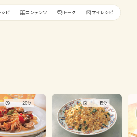
レシピ
コンテンツ
トーク
マイレシピ
レ
人気の食材・
きゅうり
ゴーヤ
20
15
分
分