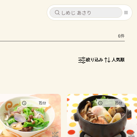
キャンセル
キャンセル
6件
シピ
コンテンツ
ログインするとレシピを保存できます
ログイン
新規登録
絞り込み
人気順
レシピ
ホーム
なす
トマト
とうもろこし
ピーマン
みょうが
コンテンツ
15
15
分
分
レシピ
トーク