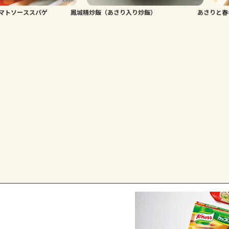
マトソーススパゲ
鳳城精炒飯（あさり入り炒飯）
あさりと春