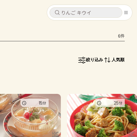
キャンセル
キャンセル
6件
シピ
コンテンツ
ログインするとレシピを保存できます
ログイン
新規登録
絞り込み
人気順
レシピ
ホーム
なす
トマト
とうもろこし
ピーマン
みょうが
コンテンツ
15
25
分
分
レシピ
トーク