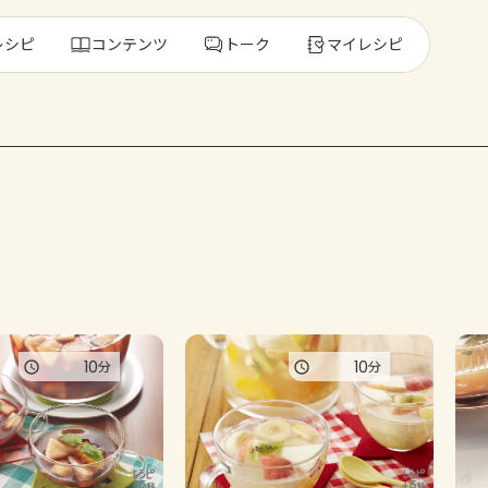
レシピ
コンテンツ
トーク
マイレシピ
レ
人気の食材・
きゅうり
ゴーヤ
10
10
分
分