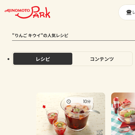
"りんご キウイ"の人気レシピ
レシピ
コンテンツ
10
分