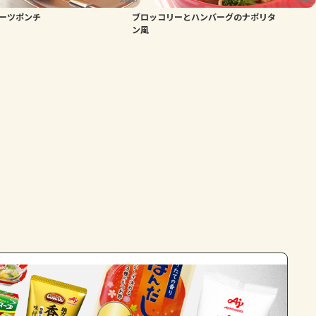
ーツポンチ
ブロッコリーとハンバーグのナポリタ
よくあるお問い合わせ
ン風
お買い物
AJINOMOTO PARK とは